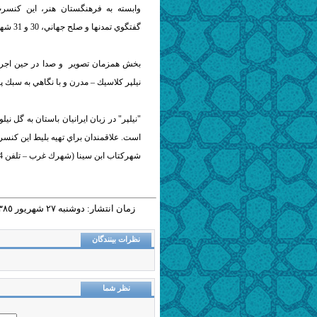
وابسته به فرهنگستان هنر، اين كنسر
گفتگوي تمدنها و صلح جهاني، 30 و 31 شهريور ماه ساعت 21 در مجموعه آسمان اجرا خواهد شد.
بخش همزمان تصوير و صدا در حين اجراي 
نيلپر كلاسيك – مدرن و با نگاهي به سبك
"نيلپر" در زبان ايرانيان باستان به گل ن
شهركتاب ابن سينا (شهرك غرب – تلفن 88089594) و شهر كتاب نياوران ( تلفن 22285969) مراجعه فرمايند.
زمان انتشار: دوشنبه ٢٧ شهريور ١٣٨٥ - ١٤:٠٥ |
نظرات بینندگان
نظر شما