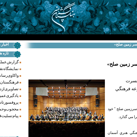
 «سر زمين صلح»
اخبار 
تازه ه
گزارش عملکرد فر
«سر زمين صلح»
نمایشگاه نق
واکاوی رسانه‌
كنسرت
فرهنگستان ه
عه فرهنگي
تصاویری از د
یادگیری عمیق
پروفسور تاد
محجوب و حما
سرزمين صلح " خود
پیام تسلیت ف
ا مي گذارد.
نگي هنري آسمان