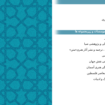
ری
 موسسات و زیرمجموعه ها
ی و پژوهشی صبا
 ترجمه و نشر آثار هنری«متن»
صی
هی نقش جهان
ی هنری آسمان
معاصر فلسطین
و ادبیات