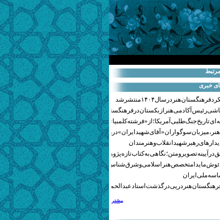
مرتبط
ای خبری
هنگستان هنر در سال ۱۴۰۴ منتشر شد
اشی رئیس آکادمی هنر ازبکستان در فرهنگستان هنر
ای تاریخ جنگ‌طلبی آمریکا؛ از «فرشته کلمبیا» تا پنتاگونیسم هالیوود
نر، میزبان سوگواران «آقای شهید ایران» در روزهای وداع شد+ گزارش تصویری
یدارهای رهبر شهید انقلاب و هنرمندان
 در آیینه تصویر و متن؛ نگاهی به کتاب تازه پژوهشکده هنر
ئوش مایدا متخصص هنر اسلامی و شرق‌شناس لهستانی درگذشت
سه ملی ایران
رهنگستان هنر در پی درگذشت استاد عبدالحمید نقره‌کار
بیشتر