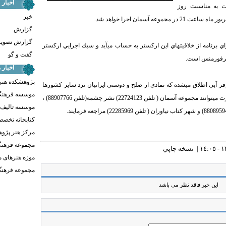
اخبار
ت به مناسبت روز
خبر
گزارش
گزارش تصوی
برنامه از خلاقيتهاي اين اركستر به حساب ميآيد و سبك اجرايي اركستر
گفت و گو
 پرفورمنس است.
اخبار
پژوهشکده هنر
يلوفر آبي اطلاق ميشده كه نمادي از صلح و دوستي ايرانيان نزد ساير كشورها
موسسه فرهنگ
است. علاقمندان براي تهيه بليط اين كنسرت ميتوانند مجموعه آسمان ( تلفن 22724123) نشر چشمه(تلفن 88907766) ،
موسسه تالیف ،
کتابخانه تخص
مرکز هنر پژو
مجموعه فرهنگ
نسخه چاپي
موزه هنرهای 
مجموعه فرهنگ 
این خبر فاقد نظر می باشد