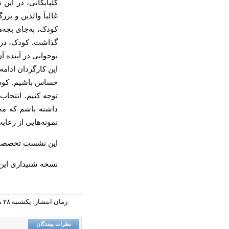
گلپایگانی، در این 
غالباً والدین و بز
کودک، به‌جای بچه‌ه
گذاشت. کودک، در ا
نوجوانی در آینده آ
این کارگردان ادامه
حساس باشیم. کودک م
توجه کنیم. انتخاب
داشته باشم که محت
نمونه‌هایی از رعای
این نشست تخصصی، 
نسخه شنیداری ای
زمان انتشار: يکشنبه ٢٨ مرداد ١٤٠٣ - ١٢:٥٣ |
نظرات بینندگان