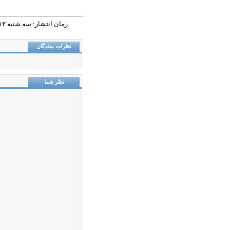
زمان انتشار: سه شنبه ١٣ آذر ١٤٠٣ - ١١:٥٠ |
نظرات بینندگان
نظر شما