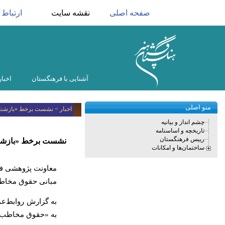
صفحه اصلی
نقشه سایت
ارتباط ب
آشنایی با فرهنگستان
اخبار
منو اصلی
اخبار > نشست برخط «بازشنا
چشم انداز و بیانیه
تاریخچه و اساسنامه
رییس فرهنگستان
نشست برخط «بازشنا
ساختمان‌ها و امکانات
معاونت پژوهشی فر
مبانی حقوق مخاطب
به گزارش روابط‌
به «حقوق مخاطب» ا