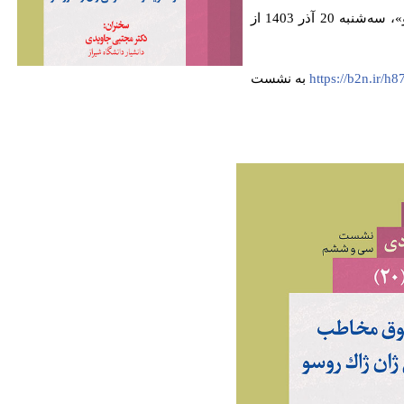
نشست تخصصی «بازشناسی مبانی حقوق مخاطب در نظریه اراده عمومی ژان ژاک روسو»، سه‌شنبه 20 آذر 1403 از
https://b2n.ir/h
به نشست