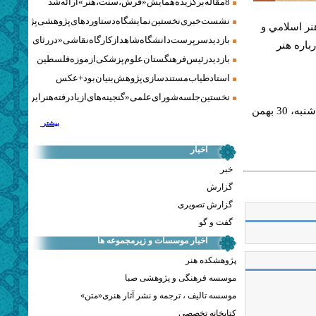
8 مقاله برگزیده همایش «فرش، سنت، هنر» ارائه شد
نشست خبری نخستین نمایشگاه دستاوردهای پژوهشی پژوهشگاه‌
ر اسلامي ‌و
بازدید سرپرست دانشگاه شاهد از کارگاه نقاشی «در رثای سیمرغ ت
باره هنر
بازدید رئیس فرهنگستان علوم پزشکی از موزه فلسطین
استاد طیاب مستندسازی پژوهش‌بنیان بود + عکس
نخستین جلسه شورای علمی «گنجینه‌های ازیادرفته هنر ایران» برگز
اين درس‌گفتار با همكاري اداره پژوهش‌هاي بنيادين فرهنگستان هنر، روز سه شنبه، 30 بهمن
بیشتر
اخبار
خبر
گزارش
گزارش تصویری
گفت و گو
اخبار موسسات و زیرمجموعه ها
پژوهشکده هنر
موسسه فرهنگی و پژوهشی صبا
موسسه تالیف ، ترجمه و نشر آثار هنری«متن»
کتابخانه تخصصی