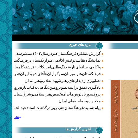
تازه های خبری
گزارش عملکرد فرهنگستان هنر در سال ۱۴۰۴ منتشر شد
نمایشگاه نقاشی رئیس آکادمی هنر ازبکستان در فرهنگستان هنر
واکاوی رسانه‌ای تاریخ جنگ‌طلبی آمریکا؛ از «فرشته کلمبیا» تا پنتاگو
فرهنگستان هنر، میزبان سوگواران «آقای شهید ایران» در روزهای 
تصاویری از دیدارهای رهبر شهید انقلاب و هنرمندان
یادگیری عمیق در آیینه تصویر و متن؛ نگاهی به کتاب تازه پژوهشکده هن
پروفسور تادئوش مایدا متخصص هنر اسلامی و شرق‌شناس لهستا
محجوب و حماسه ملی ایران
پیام تسلیت فرهنگستان هنر در پی درگذشت استاد عبدالحمید نقره‌کا
بیشتر
آخرین گزارش ها