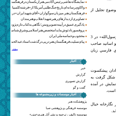
نمایشگاه نقاشی رئیس آکادمی هنر ازبکستان در فرهنگستان هنر
واکاوی رسانه‌ای تاریخ جنگ‌طلبی آمریکا؛ از «فرشته کلمبیا» تا پنتاگو
وضوع تجليل از
فرهنگستان هنر، میزبان سوگواران «آقای شهید ایران» در روزهای 
تصاویری از دیدارهای رهبر شهید انقلاب و هنرمندان
یادگیری عمیق در آیینه تصویر و متن؛ نگاهی به کتاب تازه پژوهشکده هن
پروفسور تادئوش مایدا متخصص هنر اسلامی و شرق‌شناس لهستا
محجوب و حماسه ملی ایران
به گزارش روابط عمومي فرهنگستان هنر، نمايشگاه خوشنویسی «محمد رسول‌الله» در 3
پیام تسلیت فرهنگستان هنر در پی درگذشت استاد عبدالحمید نقره‌کا
و اساتيد صاحب
بیشتر
ي فارسي زبان
اخبار
خبر
تادان پيشكسوت
گزارش
 شكل گرفت به
گزارش تصویری
ر به نمايش در آمده
گفت و گو
 است.
اخبار موسسات و زیرمجموعه ها
پژوهشکده هنر
وشنويسي «محمد رسول‌الله» دوشنبه، 7 اسفند، ساعت 17 در نگارخانه خیال
موسسه فرهنگی و پژوهشی صبا
د.
موسسه تالیف ، ترجمه و نشر آثار هنری«متن»