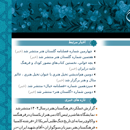
اخبار مرتبط
چهارمين شماره فصلنامه گلستان هنر منتشر شد
(خبر)
هفتمين شماره گلستان هنر منتشر شد
(خبر)
بچه خواني، نخستين كتاب‌هاي مصور كودك و فرهنگ
عامه درايران
(خبر)
دومين هم‌انديشي تخيل هنري با عنوان تخيل هنري ، عالم
مثال و هنر برگزار شد
(خبر)
سيزدهمين شماره «فصلنامه خيال» منتشر شد.
(خبر)
دومين شماره «گلستان هنر» منتشر شد
(خبر)
تازه های خبری
گزارش عملکرد فرهنگستان هنر در سال ۱۴۰۴ منتشر شد
نمایشگاه نقاشی رئیس آکادمی هنر ازبکستان در فرهنگستان هنر
واکاوی رسانه‌ای تاریخ جنگ‌طلبی آمریکا؛ از «فرشته کلمبیا» تا پنتاگو
فرهنگستان هنر، میزبان سوگواران «آقای شهید ایران» در روزهای 