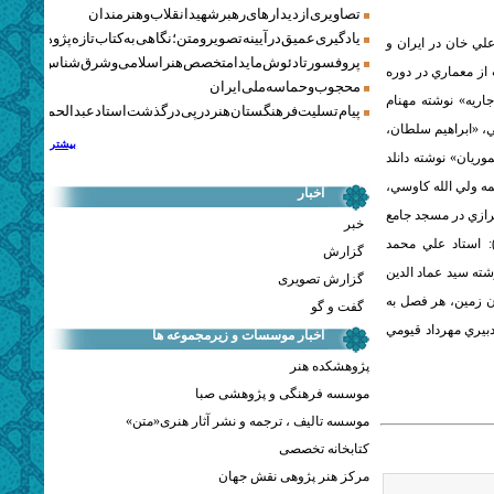
تصاویری از دیدارهای رهبر شهید انقلاب و هنرمندان
یادگیری عمیق در آیینه تصویر و متن؛ نگاهی به کتاب تازه پژوهشکده هن
علي خان در ايران و
پروفسور تادئوش مایدا متخصص هنر اسلامی و شرق‌شناس لهستا
از معماري در دوره
محجوب و حماسه ملی ایران
ريه» نوشته مهنام
پیام تسلیت فرهنگستان هنر در پی درگذشت استاد عبدالحمید نقره‌کا
ي، «ابراهيم سلطان،
بیشتر
ريان» نوشته دانلد
مه ولي الله كاوسي،
اخبار
يرازي در مسجد جامع
خبر
يق شيراز» نوشته محمد صادق ميرزا ابولقاسمي، «كاشي كاران گم‌نام دوره قاجاريه (1): استاد علي محمد
گزارش
ته سيد عماد الدين
گزارش تصویری
ن زمين، هر فصل به
گفت و گو
يري مهرداد قيومي
اخبار موسسات و زیرمجموعه ها
پژوهشکده هنر
موسسه فرهنگی و پژوهشی صبا
موسسه تالیف ، ترجمه و نشر آثار هنری«متن»
کتابخانه تخصصی
مرکز هنر پژوهی نقش جهان