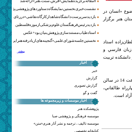
8 مقاله برگزیده همایش «فرش، سنت، هنر» ارائه شد
نشست خبری نخستین نمایشگاه دستاوردهای پژوهشی پژوهشگاه‌
وع «انسان در
بازدید سرپرست دانشگاه شاهد از کارگاه نقاشی «در رثای سیمرغ ت
ان هنر برگزار
بازدید رئیس فرهنگستان علوم پزشکی از موزه فلسطین
استاد طیاب مستندسازی پژوهش‌بنیان بود + عکس
نخستین جلسه شورای علمی «گنجینه‌های ازیادرفته هنر ایران» برگز
ان‌زاده استاد
 زبان فارسي و
بیشتر
 دانشكده تربيت
اخبار
خبر
گزارش
نشست تخصصي «انسان در هنر و انديشه هند» روز چهارشنبه 29 بهمن، ساعت 14 در سالن
گزارش تصویری
ارراه طالقاني،
گفت و گو
اخبار موسسات و زیرمجموعه ها
پژوهشکده هنر
موسسه فرهنگی و پژوهشی صبا
موسسه تالیف ، ترجمه و نشر آثار هنری«متن»
کتابخانه تخصصی