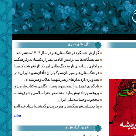
تازه های خبری
گزارش عملکرد فرهنگستان هنر در سال ۱۴۰۴ منتشر شد
نمایشگاه نقاشی رئیس آکادمی هنر ازبکستان در فرهنگستان هنر
واکاوی رسانه‌ای تاریخ جنگ‌طلبی آمریکا؛ از «فرشته کلمبیا» تا پنتاگو
فرهنگستان هنر، میزبان سوگواران «آقای شهید ایران» در روزهای 
تصاویری از دیدارهای رهبر شهید انقلاب و هنرمندان
یادگیری عمیق در آیینه تصویر و متن؛ نگاهی به کتاب تازه پژوهشکده هن
پروفسور تادئوش مایدا متخصص هنر اسلامی و شرق‌شناس لهستا
محجوب و حماسه ملی ایران
پیام تسلیت فرهنگستان هنر در پی درگذشت استاد عبدالحمید نقره‌کا
بیشتر
آخرین گزارش ها