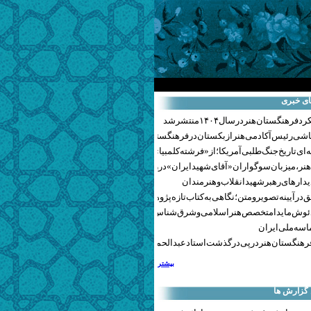
ای خبری
هنگستان هنر در سال ۱۴۰۴ منتشر شد
اشی رئیس آکادمی هنر ازبکستان در فرهنگستان هنر
ای تاریخ جنگ‌طلبی آمریکا؛ از «فرشته کلمبیا» تا پنتاگونیسم هالیوود
نر، میزبان سوگواران «آقای شهید ایران» در روزهای وداع شد+ گزارش تصویری
یدارهای رهبر شهید انقلاب و هنرمندان
 در آیینه تصویر و متن؛ نگاهی به کتاب تازه پژوهشکده هنر
ئوش مایدا متخصص هنر اسلامی و شرق‌شناس لهستانی درگذشت
سه ملی ایران
رهنگستان هنر در پی درگذشت استاد عبدالحمید نقره‌کار
بیشتر
 گزارش ها