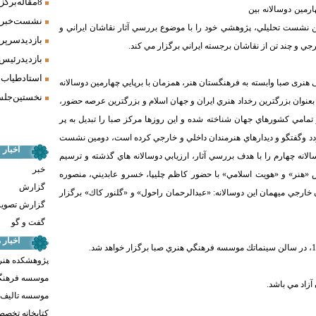
8 مقاله برگزیده همایش «فرش، سنت، هنر» ارائه شد
رمين دوسالانه بين
نشست خبری 
ن نشست تحليلي، پژوهشي خود را با موضوع بررسي آثار نقاشان ايراني و
بازدید سرپر
جي و چند تن از نقاشان برجسته ايراني برگزار مي كند.
بازدید رئیس
استاد طیاب 
هنری صبا وابسته به فرهنگستان هنر، همزمان
با برپايي چهارمين دوسالانه
نخستین جلسه
بعنوان بزرگترين رخداد هنري ايران و جهان اسلام و بزرگترين عرصه حضور،
مامي كشورهاي جهان شناخته شده و اين روزها مركز صبا را تبديل به پر
دد وگفتگو و ديدارهاي هنرمندان داخلي و خارجي كرده است، دومين نشست
اخبار
نه چهارم را با هدف بررسي آثار، ارزيابي دوسالانه هاي گذشته و ترسيم
خبر
ش «هنر» و «هويت اسلامي» با حضور كاظم چليپا، خسرو عابديني، منصوره
گزارش
و 2 تن از هنرمندان خارجي ميهمان اين دوسالانه: «عبدالرحمان راحول» و «گلنور كاك» برگزار
گزارش تصوی
گفت و گو
اخبار
پژوهشکده هنر
موسسه فرهنگ
آزاد مي باشد.
موسسه تالیف ،
کتابخانه تخص