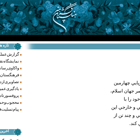
تازه ه
گزارش عملکرد فر
نمایشگاه نق
واکاوی رسانه‌
فرهنگستان ه
تصاویری از د
ايي چهارمين
یادگیری عمیق
ر جهان اسلام،
پروفسور تاد
د را با
محجوب و حما
ي و خارجي اين
پیام تسلیت ف
 و چند تن از
 كند.
آخرین