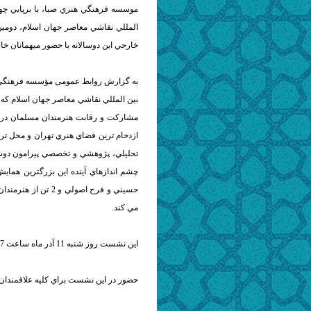
موسسه فرهنگي هنري صبا، با برپايي چها
المللي نقاشي معاصر جهان اسلام، دومي
خارجي اين دوسالانه با حضور ميهمانان خار
به گزارش روابط عمومی مؤسسه فرهنگی 
بين المللي نقاشي معاصر جهان اسلام كه 
مشاركت و رقابت هنرمندان مسلمان در ت
ازدحام ترين فضاي هنري تهران و محل تر
تحليلي، پژوهشي و تخصصي پيرامون دوسالا
چشم اندازهاي آينده اين بزرگترين هماي
حسيني و فرح اصولي 
مي كند.
اين نشست روز شنبه 11 آذر ماه ساعت 17، در سالن سينماتك موسسه فرهنگي هنري صبا برگزار خواهد شد.
حضور در اين نشست براي كليه علاقمندان 