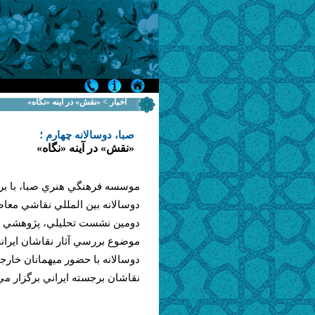
اخبار > «نقش» در آينه «نگاه»
صبا، دوسالانه چهارم ؛
«نقش» در آينه «نگاه»
موسسه فرهنگي هنري صبا، با برپ
دوسالانه بين المللي نقاشي معاص
دومين نشست تحليلي، پژوهشي خو
موضوع بررسي آثار نقاشان ايران
دوسالانه با حضور ميهمانان خارجي
نقاشان برجسته ايراني برگزار مي