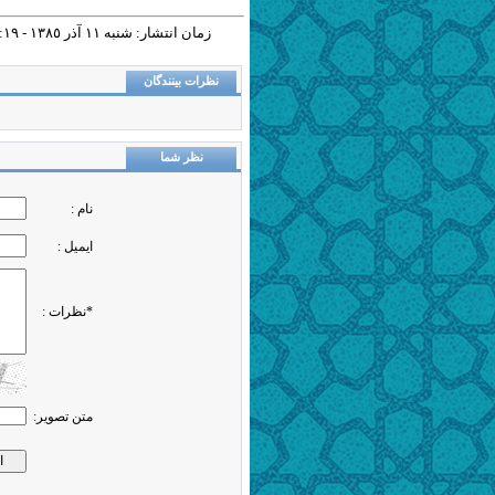
زمان انتشار: شنبه ١١ آذر ١٣٨٥ - ١٢:١٩ |
نظرات بینندگان
نظر شما
نام :
ایمیل :
*نظرات :
متن تصویر: