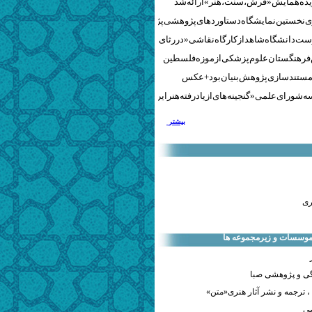
نخستین نمایشگاه دستاوردهای پژوهشی پژوهشگاه‌های هنری
ست دانشگاه شاهد از کارگاه نقاشی «در رثای سیمرغ تجلی»
 فرهنگستان علوم پزشکی از موزه فلسطین
مستندسازی پژوهش‌بنیان بود + عکس
 شورای علمی «گنجینه‌های ازیادرفته هنر ایران» برگزار شد
بیشتر
ری
 موسسات و زیرمجموعه ها
ی و پژوهشی صبا
 ترجمه و نشر آثار هنری«متن»
صی