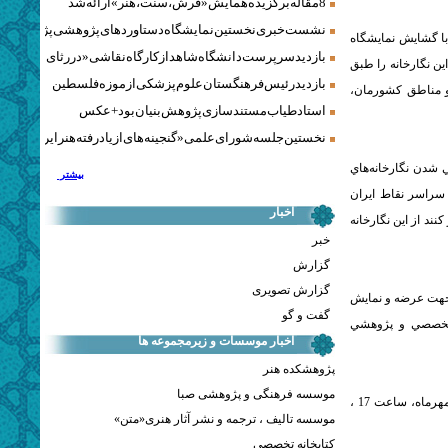
8 مقاله برگزیده همایش «فرش، سنت، هنر» ارائه شد
نشست خبری نخستین نمایشگاه دستاوردهای پژوهشی پژوهشگاه‌
ا گشايش نمايشگاه
بازدید سرپرست دانشگاه شاهد از کارگاه نقاشی «در رثای سیمرغ ت
ين نگارخانه را طبق
بازدید رئیس فرهنگستان علوم پزشکی از موزه فلسطین
 و مناطق كشورمان،
استاد طیاب مستندسازی پژوهش‌بنیان بود + عکس
نخستین جلسه شورای علمی «گنجینه‌های ازیادرفته هنر ایران» برگز
 شدن نگارخانه‌هاي
بیشتر
 سراسر نقاط ايران
اخبار
نند از اين نگارخانه
خبر
گزارش
گزارش تصویری
 جهت عرضه و نمايش
گفت و گو
رد تخصصي و پژوهشي
اخبار موسسات و زیرمجموعه ها
پژوهشکده هنر
موسسه فرهنگی و پژوهشی صبا
اين نمايشگاه هم‌زمان با برپايي نمايشگاه آثار هنرمندان نوگراي استان لرستان روز دوشنبه 15 مهرماه، ساعت 17 ،
موسسه تالیف ، ترجمه و نشر آثار هنری«متن»
کتابخانه تخصصی