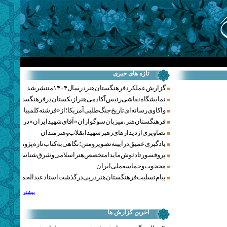
تازه های خبری
گزارش عملکرد فرهنگستان هنر در سال ۱۴۰۴ منتشر شد
نمایشگاه نقاشی رئیس آکادمی هنر ازبکستان در فرهنگستان هنر
واکاوی رسانه‌ای تاریخ جنگ‌طلبی آمریکا؛ از «فرشته کلمبیا» تا پنتاگو
فرهنگستان هنر، میزبان سوگواران «آقای شهید ایران» در روزهای 
تصاویری از دیدارهای رهبر شهید انقلاب و هنرمندان
یادگیری عمیق در آیینه تصویر و متن؛ نگاهی به کتاب تازه پژوهشکده هن
پروفسور تادئوش مایدا متخصص هنر اسلامی و شرق‌شناس لهستا
محجوب و حماسه ملی ایران
پیام تسلیت فرهنگستان هنر در پی درگذشت استاد عبدالحمید نقره‌کا
بیشتر
آخرین گزارش ها