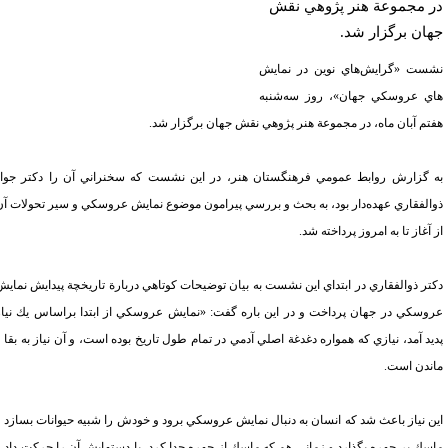
 مجموعة هنر پژوهي نقش
ان برگزار شد.
ست «گرايش‌هاي نوين در نمايش
ي عروسكي جهان»، روز سه‌شنبه
تم آبان ماه، در مجموعة هنر پژوهي نقش جهان برگزار شد.
 گزارش روابط عمومي فرهنگستان هنر، در اين نشست كه سخنراني آن را دكتر جواد
الفقاري عهده‌دار بود، به بحث و بررسي پيرامون موضوع نمايش عروسكي و سير تحولات آن
آغاز تا
به امروز پرداخته شد.
تر ذوالفقاري در ابتداي اين نشست به بيان توضيحات كوتاهي دربارة تاريخچة پيدايش نمايش
وسكي در جهان پرداخت و در اين باره گفت: «نمايش عروسكي از ابتدا براساس يك نياز
يد آمد، نيازي كه همواره دغدغة اصلي آدمي در تمام طول تاريخ بوده است، و آن نياز به بقا و
ندن است.
ن نياز باعث شد كه انسان به دنبال نمايش عروسكي برود و خودش را شبيه حيوانات بسازد و
سك بر چهره بگذارد و زماني هم كه ماسك از چهره جدا كرد، با دستهايش آن را حركت داد و