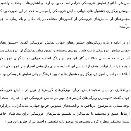
يعتر با انواع نمايش عروسكي فراهم آمد. همين ديدارها و آشنايي‌ها، انديشة به واقعيت
وستن برگزاري جشنواره‌هاي جهاني نمايش عروسكي را ميسر ساخت. در اين صورت بود كه
موعه‌اي از نمايش‌هاي عروسكي از كشورهاي مختلف در يك مكان و يك زمان به اجرا
آمد.»
 در
ادامه درباره رويكردهاي جشنواره‌هاي جهاني نمايش عروسكي گفت: «جشنواره‌هاي
اني نمايش عروسكي باعث شد تا پيوندي دوستانه و عميق ميان نمايشگران عروسكي پديد
آيد. در نتيجه به سال 1927 بزرگان اين هنر در پراگ اتحاديه جهاني نمايشگران عروسكي
ونيما) را بنياد نهادند. هدف از تأسيس اين اتحاديه به جاي رازپوشي اسرار هنر عروسكي نشر
لاعات و اخبار، آموزش، برگزاري جشنواره‌ها و تدوين فرهنگ جهاني نمايش عروسكي بود.»
الفقاري در پايان صحبت‌هايش درباره ويژگي‌هاي گرايش‌هاي نوين در نمايش عروسكي
ان گفت: «مهمترين ويژگي‌هاي گرايش‌هاي نوين در نمايش عروسكي جهان عبارت است از
جه مبنايي به موضوع، پرداختن به واقعيت‌هاي ملموس جوامع جهاني، ساده‌گرايي، برقراري
تباط عميق و مستقيم با تماشاگران،‌ تقسيم نمايش‌هاي عروسكي براي مخاطبان خاص
ين مختلف، مطرح كردن پيچيده‌ترين موضوعات فلسفي و اجتماعي از طريق اين هنر.»