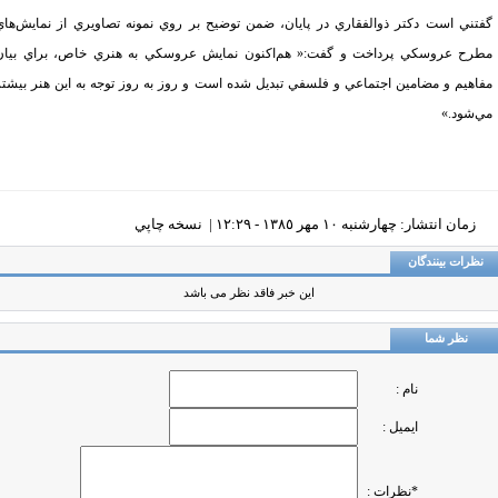
تني است دكتر ذوالفقاري در پايان،‌ ضمن توضيح بر روي نمونه تصاويري از نمايش‌هاي
رح عروسكي پرداخت و گفت:« هم‌اكنون نمايش عروسكي به هنري خاص، براي بيان
اهيم و مضامين اجتماعي و فلسفي تبديل شده است و روز به روز توجه به اين هنر بيشتر
‌شود.»
زمان انتشار: چهارشنبه ١٠ مهر ١٣٨٥ - ١٢:٢٩ |
نسخه چاپي
ظرات بینندگان
این خبر فاقد نظر می باشد
نظر شما
نام :
ایمیل :
*نظرات :