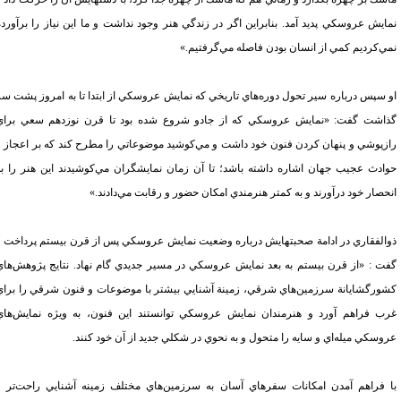
ايش عروسكي پديد آمد. بنابراين اگر در زندگي هنر وجود نداشت و ما اين نياز را برآورده
ي‌كرديم كمي از انسان بودن فاصله مي‌گرفتيم.»
 سپس درباره سير تحول دوره‌هاي تاريخي كه نمايش عروسكي از ابتدا تا به امروز پشت سر
اشت گفت: «نمايش عروسكي كه از جادو شروع شده بود تا قرن نوزدهم سعي براي
زپوشي و پنهان كردن فنون خود داشت و مي‌كوشيد موضوعاتي را مطرح
كند كه بر اعجاز و
ادث عجيب جهان اشاره داشته باشد؛ تا آن زمان نمايشگران مي‌كوشيدند اين هنر را به
حصار خود درآورند و به كمتر هنرمندي امكان حضور و رقابت مي‌دادند.»
الفقاري در ادامة صحبتهايش درباره وضعيت نمايش عروسكي پس از قرن بيستم پرداخت و
ت : «از قرن بيستم به بعد نمايش عروسكي در مسير جديدي گام نهاد. نتايج پژوهش‌هاي
ورگشايانة سرزمين‌هاي شرقي، زمينة آشنايي بيشتر با موضوعات و فنون شرقي را براي
ب فراهم آورد و هنرمندان نمايش عروسكي توانستند اين فنون، به ويژه نمايش‌هاي
وسكي ميله‌اي و سايه را متحول و به نحوي در شكلي جديد از آن خود كنند.
 فراهم آمدن امكانات سفرهاي آسان به سرزمين‌هاي مختلف زمينه آشنايي راحت‌تر و