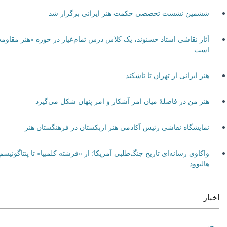
ششمین نشست تخصصی حکمت هنر ایرانی برگزار شد
آثار نقاشی استاد حسنوند، یک کلاس درس تمام‌عیار در حوزه «هنر مقاومت»
است
هنر ایرانی از تهران تا تاشکند
هنر من در فاصلۀ میان امر آشکار و امر پنهان شکل می‌گیرد
نمایشگاه نقاشی رئیس آکادمی هنر ازبکستان در فرهنگستان هنر
واکاوی رسانه‌ای تاریخ جنگ‌طلبی آمریکا؛ از «فرشته کلمبیا» تا پنتاگونیسم
هالیوود
اخبار
خبر