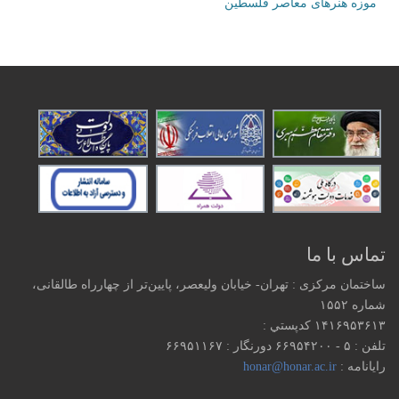
موزه هنرهای‌ معاصر فلسطین
تماس با ما
ساختمان مرکزی : تهران- خیابان ولیعصر، پایین‌تر از چهارراه طالقانی،
شماره ۱۵۵۲
۱۴۱۶۹۵۳۶۱۳ كدپستي :
تلفن : ۵ - ۶۶۹۵۴۲۰۰ دورنگار : ۶۶۹۵۱۱۶۷
رایانامه :
honar@honar.ac.ir