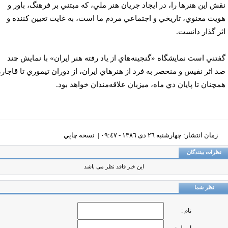
ش اين هنرها را، در ايجاد جريان هنر ملي، كه مبتني بر فرهنگ، باور و
يت معنوي، ‌تاريخي و اجتماعي مردم ما است، به غايت تعيين كننده و
ر گذار دانست.
تني است نمايشگاه «گنجينه‌هاي از ياد رفته هنر ايران» با نمايش چند
 اثر نفيس و منحصر به فرد از هنرهاي ايران، از دوران تيموري تا قاجار،
چنان تا پايان دي ماه، ميزبان علاقه‌مندان خواهد بود.
زمان انتشار: چهارشنبه ٢٦ دی ١٣٨٦ - ٠٩:٤٧ |
نسخه چاپي
ظرات بینندگان
این خبر فاقد نظر می باشد
نظر شما
نام :