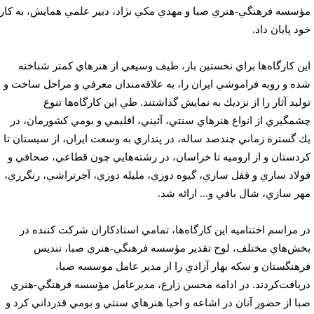
سسه فرهنگي-هنري صبا و مهدي مكي نژاد، دبير علمي همايش، به كار
د پايان داد.
ن كارگاه‌ها براي نخستين بار، طيف وسيعي از هنرهاي كمتر شناخته
ه و روبه فراموشي ايران را، به علاقه‌مندان معرفي و مراحل ساخت و
ليد آثار را از نزديك به نمايش گذاشتند. طي اين كارگاه‌ها تنوع
مگيري از انواع هنرهاي سنتي، آئيني، ‌اقليمي و بومي كشورمان، در
 گسترة زماني چندصد ساله، در پنداري به وسعت ايران، از سيستان تا
دستان و از اروميه تا خراسان، در رشته‌هايي چون قطاعي، صحافي و
لاد سازي و قفل سازي، گيوه دوزي،‌ مليله دوزي،‌ آجرتراشي، رنگرزي،
ر سازي، شال بافي و... ارائه شد.
 مراسم اختتاميه اين كارگاه‌ها، تمامي استادكاران شركت كننده در
ش‌هاي مختلف، لوح تقدير مؤسسه فرهنگي-هنري صبا، تنديس
هنگستان و سكه بهار آزادي را از مدير عامل موسسه صبا،
يافت‌كردند. در ادامه محسن زارع، مديرعامل مؤسسه فرهنگي-هنري
ا از حضور آنان در اشاعه و احيا هنرهاي سنتي و ‌بومي قدرداني كرد و