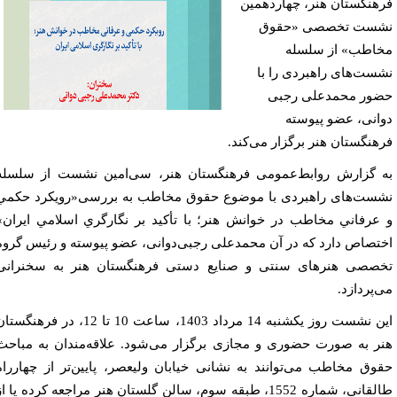
هنگستان هنر، چهاردهمین
ست تخصصی «حقوق
اطب» از سلسله
ست‌های راهبردی را با
ور محمدعلی رجبی
انی، عضو پیوسته
هنگستان هنر برگزار می‌کند.
 گزارش روابط‌عمومی فرهنگستان هنر، سی‌امین نشست از سلسله
ست‌های راهبردی با موضوع حقوق مخاطب به بررسی«رويكرد حكمي
عرفاني مخاطب در خوانش هنر؛ با تأكيد بر نگارگري اسلامي ايران»
تصاص دارد که در آن محمدعلی رجبی‌دوانی، عضو پیوسته و رئیس گروه
صصی هنرهای سنتی و صنایع دستی فرهنگستان هنر به سخنرانی
‌پردازد.
این نشست روز یکشنبه 14 مرداد 1403، ساعت 10 تا 12، در فرهنگستان
ر به صورت حضوری و مجازی برگزار می‌شود. علاقه‌مندان به مباحث
وق مخاطب می‌توانند به نشانی خیابان ولیعصر، پایین‌تر از چهارراه
طالقانی، شماره 1552، طبقه سوم، سالن گلستان هنر مراجعه کرده یا از