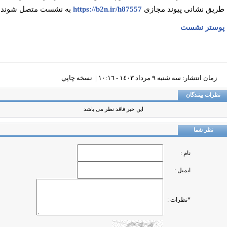
یق نشانی پیوند مجازی
https://b2n.ir/h87557
به نشست متصل شوند.
ستر نشست
زمان انتشار: سه شنبه ٩ مرداد ١٤٠٣ - ١٠:١٦ |
نسخه چاپي
ظرات بینندگان
این خبر فاقد نظر می باشد
نظر شما
نام :
ایمیل :
*نظرات :