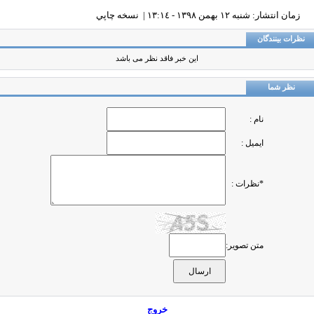
زمان انتشار: شنبه ١٢ بهمن ١٣٩٨ - ١٣:١٤ |
نسخه چاپي
ظرات بینندگان
این خبر فاقد نظر می باشد
نظر شما
نام :
ایمیل :
*نظرات :
متن تصویر:
خروج