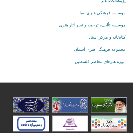
پژوهشکده هنر
مؤسسه فرهنگی هنری صبا
مؤسسه تألیف، ترجمه و نشر آثار هنری
کتابخانه و مرکز اسناد
مجموعه فرهنگی هنری آسمان
موزه هنرهای‌ معاصر فلسطین