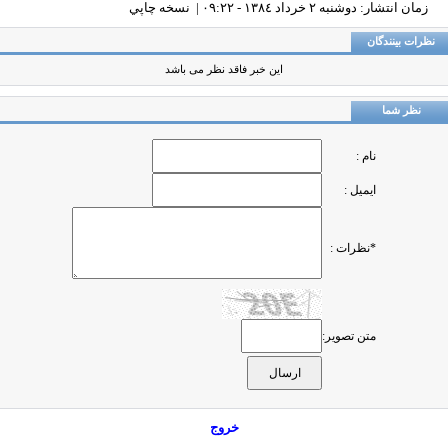
زمان انتشار: دوشنبه ٢ خرداد ١٣٨٤ - ٠٩:٢٢ |
نسخه چاپي
ظرات بینندگان
این خبر فاقد نظر می باشد
نظر شما
نام :
ایمیل :
*نظرات :
متن تصویر:
خروج