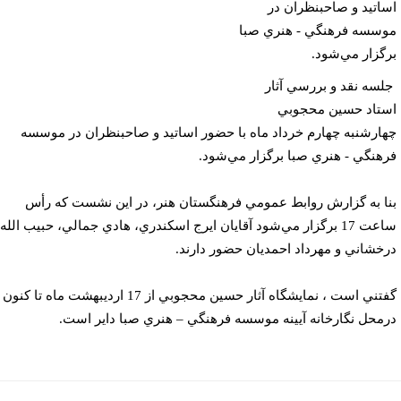
اتيد و صاحبنظران در
سسه فرهنگي - هنري صبا
گزار مي‌شود.
سه نقد و بررسي آثار
تاد حسين محجوبي
ارشنبه چهارم خرداد ماه با حضور اساتيد و صاحبنظران در موسسه
هنگي - هنري صبا برگزار مي‌شود.
ا به گزارش روابط عمومي فرهنگستان هنر، در اين نشست كه رأس
ساعت 17 برگزار مي‌شود آقايان ايرج اسكندري، هادي جمالي، حبيب الله
خشاني و مهرداد احمديان حضور دارند.
گفتني است ، نمايشگاه آثار حسين محجوبي از 17 ارديبهشت ماه تا كنون
محل نگارخانه آيينه موسسه فرهنگي – هنري صبا داير است.