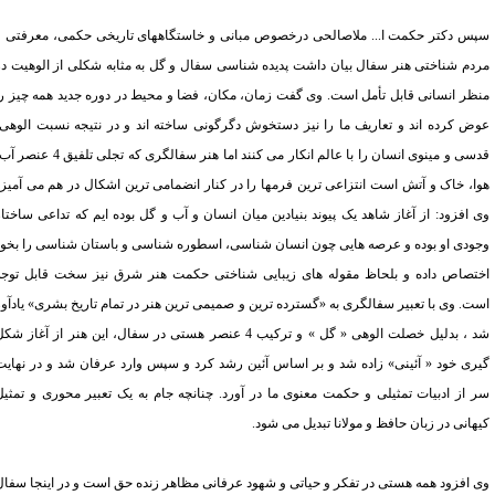
س دکتر حکمت ا... ملاصالحی درخصوص مبانی و خاستگاههای تاریخی حکمی، معرفتی و
دم شناختی هنر سفال بیان داشت پدیده شناسی سفال و گل به مثابه شکلی از الوهیت در
ظر انسانی قابل تأمل است. وی گفت زمان، مکان، فضا و محیط در دوره جدید همه چیز را
ض کرده اند و تعاریف ما را نیز دستخوش دگرگونی ساخته اند و در نتیجه نسبت الوهی،
سی و مینوی انسان را با عالم انکار می کنند اما
هنر سفالگری که تجلی تلفیق 4 عنصر آب،
ا، خاک و آتش است انتزاعی ترین فرمها را در کنار انضمامی ترین اشکال در هم می آمیزد
 افزود: از آغاز شاهد یک پیوند بنیادین میان انسان و آب و گل بوده ایم که تداعی ساختار
ودی او بوده و عرصه هایی چون انسان شناسی، اسطوره شناسی و باستان شناسی را بخود
تصاص داده و بلحاظ مقوله های زیبایی شناختی حکمت هنر شرق نیز سخت قابل توجه
ت. وی با تعبیر سفالگری به «گسترده ترین و صمیمی ترین هنر در تمام تاریخ بشری» یادآور
شد ، بدلیل خصلت الوهی « گل » و ترکیب 4 عنصر هستی در سفال، این هنر از آغاز شکل
ری خود « آئینی» زاده شد و بر اساس آئین رشد کرد و سپس وارد عرفان شد و در نهایت
 از ادبیات تمثیلی و حکمت معنوی ما در آورد. چنانچه جام به یک تعبیر محوری و تمثیل
هانی در زبان حافظ و مولانا تبدیل می شود.
افزود همه هستی در تفکر و حیاتی و شهود عرفانی مظاهر زنده حق است و در اینجا سفال