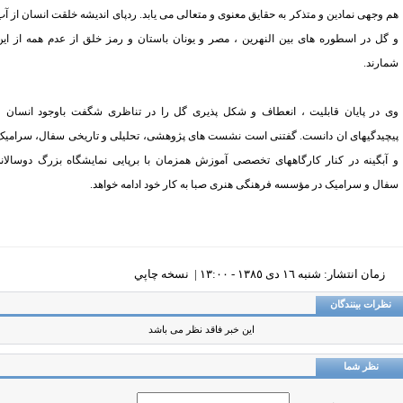
 وجهی نمادین و متذکر به حقایق معنوی و متعالی می یابد. ردپای اندیشه خلقت انسان از آب
گل در اسطوره های بین النهرین ، مصر و یونان باستان و رمز خلق از عدم همه از این
ارند.
 در پایان قابلیت ، انعطاف و شکل پذیری گل را در تناظری شگفت باوجود انسان و
چیدگیهای ان دانست. گفتنی است نشست های پژوهشی، تحلیلی و تاریخی سفال، سرامیک
آبگینه در کنار کارگاههای تخصصی آموزش همزمان با برپایی نمایشگاه بزرگ دوسالانه
ال و سرامیک در مؤسسه فرهنگی هنری صبا به کار خود ادامه خواهد.
زمان انتشار: شنبه ١٦ دی ١٣٨٥ - ١٣:٠٠ |
نسخه چاپي
ظرات بینندگان
این خبر فاقد نظر می باشد
نظر شما