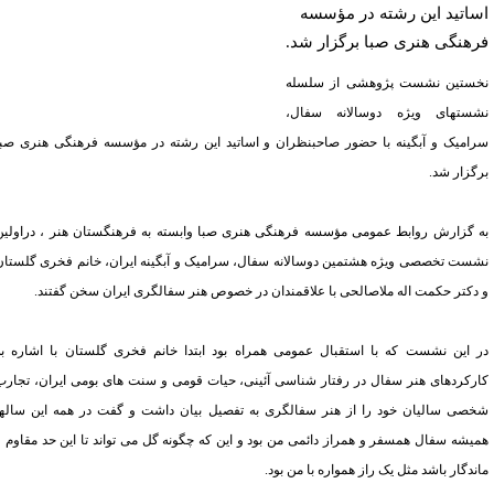
اتید این رشته در مؤسسه
هنگی هنری صبا برگزار شد.
ستین نشست پژوهشی از سلسله
ستهای ویژه دوسالانه سفال،
امیک و آبگینه با حضور صاحبنظران و اساتید این رشته در مؤسسه فرهنگی هنری صبا
گزار شد.
 گزارش روابط عمومی مؤسسه فرهنگی هنری صبا وابسته به فرهنگستان هنر ، دراولین
ست تخصصی ویژه هشتمین دوسالانه سفال، سرامیک و آبگینه ایران، خانم فخری گلستان
دکتر حکمت اله ملاصالحی
با علاقمندان در خصوص هنر سفالگری ایران سخن گفتند.
 این نشست که با استقبال عمومی همراه بود ابتدا خانم فخری گلستان با اشاره به
رکردهای هنر سفال در رفتار شناسی آئینی، حیات قومی و سنت های بومی ایران، تجارب
صی سالیان خود را از هنر سفالگری به تفصیل بیان داشت و گفت در همه این سالها
یشه سفال همسفر و همراز دائمی من بود و این که چگونه گل می تواند تا این حد مقاوم و
دگار باشد مثل یک راز همواره با من بود.