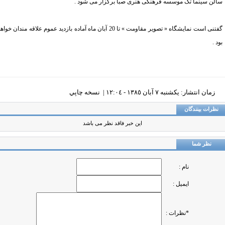
لن سینما تک موسسه فرهنگی هنری صبا برگزار می شود .
گفتنی است نمایشگاه « تصویر مقاومت » تا 20 آبان ماه آماده بازدید عموم علاقه مندان خواهد
 .
زمان انتشار: يکشنبه ٧ آبان ١٣٨٥ - ١٢:٠٤ |
نسخه چاپي
ظرات بینندگان
این خبر فاقد نظر می باشد
نظر شما
نام :
ایمیل :
*نظرات :