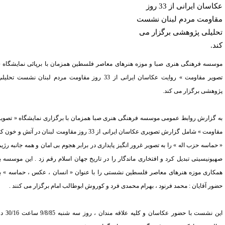
عکاسان ایرانی از 33 روز
اومت مردم لبنان نشست
لیلی پژوهشی برگزار می
د.
سسه فرهنگی هنری صبا و موزه هنرهای معاصر فلسطین همزمان با برپائی نمایشگاه «
تصویر مقاومت » روایت عکاسان ایرانی از 33 روز مقاومت مردم لبنان نشست تحلیلی
وهشی برگزار می کند.
 گزارش روابط عمومی موسسه فرهنگی هنری صبا همزمان با برگزاری نمایشگاه « تصویر
اومت » شامل گزارش تصویری عکاسان
ایرانی از 33 روز مقاومت لبنان در آتش و خون که
حماسه حزب اله » را به تصویر غرور انگیز پایداری در برابر هجوم بی امان و همه جانبه رژیم
یونیسیتی تبدیل کرد و افتخاری ماندگار را در تاریخ جهان اسلام رقم زد . این موسسه با
کاری موزه هنرهای معاصر فلسطین نشستی را با عنوان « انسان ، عکس ، حماسه » با
ور آقایان : محمد فرنود ، بهرام محمدی فرد و کوروش ابوطالب امام برگزار می کنند .
این نشست با حضور عکاسان و کلیه علاقه مندان ، روز سه شنبه 9/8/85 ساعت 30/16 در