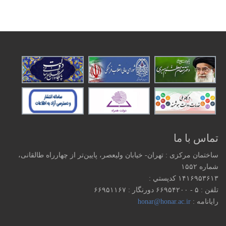
تماس با ما
ساختمان مرکزی : تهران- خیابان ولیعصر، پایین‌تر از چهارراه طالقانی،
شماره ۱۵۵۲
۱۴۱۶۹۵۳۶۱۳ كدپستي :
تلفن : ۵ - ۶۶۹۵۴۲۰۰ دورنگار : ۶۶۹۵۱۱۶۷
رایانامه :
honar@honar.ac.ir