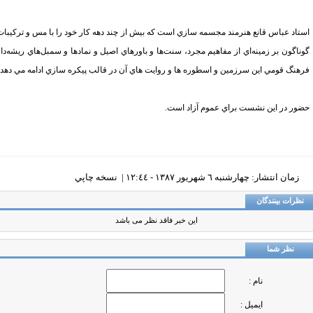
تاد عباس قانع هنرمند مجسمه سازي است كه بيش از چند دهه كار خود را با مس و تركيبات
ناگون بر زمينه‌اي از مفاهيم مجرد، سنت‌ها و باورهاي اصيل و نمادها و سمبل‌هاي ريشه‌دار
هنگ قومي اين سرزمين و اسطوره ها و روايت هاي آن در قالب پيكره سازي ادامه مي دهد.
ور در اين نشست براي عموم آزاد است.
زمان انتشار: چهارشنبه ٦ شهريور ١٣٨٧ - ١٢:٤٤ |
نسخه چاپي
ظرات بینندگان
این خبر فاقد نظر می باشد
نظر شما
نام :
ایمیل :