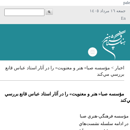
p
جمعه ١٦ مرداد ١٤٠٥
En
اخبار > مؤسسه صبا« هنر و معنويت» را در آثار استاد عباس قانع
بررسي مي‌كند
مؤسسه صبا« هنر و معنويت» را در آثار استاد عباس قانع بررسي
ند
سسه فرهنگي-هنري صبا
 ادامه سلسله نشست‌هاي