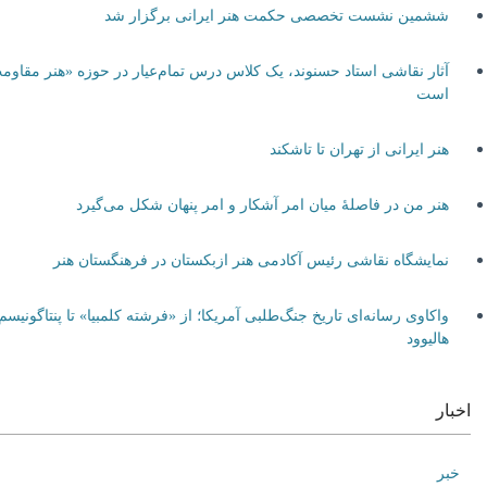
ششمین نشست تخصصی حکمت هنر ایرانی برگزار شد
آثار نقاشی استاد حسنوند، یک کلاس درس تمام‌عیار در حوزه «هنر مقاومت»
است
هنر ایرانی از تهران تا تاشکند
هنر من در فاصلۀ میان امر آشکار و امر پنهان شکل می‌گیرد
نمایشگاه نقاشی رئیس آکادمی هنر ازبکستان در فرهنگستان هنر
واکاوی رسانه‌ای تاریخ جنگ‌طلبی آمریکا؛ از «فرشته کلمبیا» تا پنتاگونیسم
هالیوود
اخبار
خبر