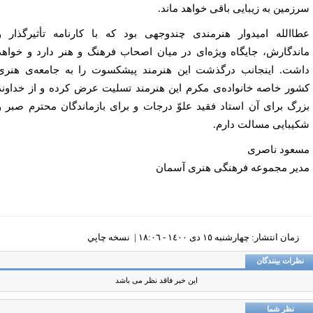
زمین به زیبایی باقی خواهد ماند.
االله امیدوار هنرمندی چندوجهی بود که با کارنامه تأثیرگذار و
ندگارش، جایگاه ویژه‌ای در میان اصحاب فرهنگ و هنر دارد و خواهد
شت. اینجانب درگذشت این هنرمند پیشکسوت را به جامعه‌ی هنری
ور خاصه خانواده‌ی مکرم این هنرمند تسلیت عرض کرده و از خداوند
رگ برای آن استاد فقید علوّ درجات و برای بازماندگان محترم صبر و
یبایی مسالت دارم.
عود ناصری
یر مجموعه فرهنگی هنری آسمان
زمان انتشار: چهارشنبه ١٥ دی ١٤٠٠ - ١٨:٠٦ |
نسخه چاپي
ظرات بینندگان
این خبر فاقد نظر می باشد
نظر شما