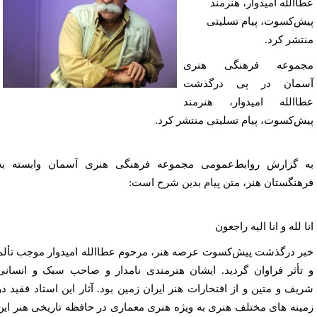
االله امیدوار، هنرمند
ش‌کسوت، پیام تسلیتی
تشر کرد.
جموعه فرهنگی هنری
سمان در پی درگذشت
االله امیدوار، هنرمند
ش‌کسوت، پیام تسلیتی منتشر کرد.
 گزارش روابط‌عمومی مجموعه فرهنگی هنری آسمان وابسته به
هنگستان هنر، متن پیام بدین شرح است:
ا لله و انا الیه راجعون
ر درگذشت پیش‌کسوت عرصه هنر، مرحوم عطاالله امیدوار موجب تألم
تأثر فراوان گردید. ایشان هنرمندی نامدار و صاحب سبک و انسانی
یف و متین و از افتخارات هنر ایران زمین بود. آثار این استاد فقید در
ینه های مختلف هنری به ویژه هنری معماری در حافظه تاریخی هنر این