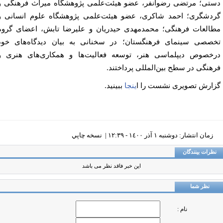
تی؛ مرتضی رضوانفر، عضو هیئت‌علمی پژوهشگاه میراث فرهنگی و
دشگری؛ احمد شاکری، عضو هیئت‌علمی پژوهشگاه علوم انسانی و
العات فرهنگی؛ محمدمهدی حیدریان و علیرضا تابش، اعضای گروه
صصی سینمای فرهنگستان؛ در سخنانی به بیان دیدگاه‌های خود
خصوص دیپلماسی هنر، توسعه فعالیت‌ها و همکاری‌های هنری و
هنگی در سطح بین‌المللی پرداختند.
ارش تصویری نشست را ا
ینجا
ببینید.
زمان انتشار: دوشنبه ١ آذر ١٤٠٠ - ١٢:٣٩ |
نسخه چاپي
ظرات بینندگان
این خبر فاقد نظر می باشد
نظر شما
نام :