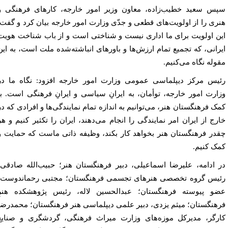
س سعید خطیب‌زاده، معاون وزیر امور خارجه، کارهای فرهنگی و
ری را از اولویت‌های قطعی و جدّی وزارت امور خارجه بیان کرد و گفت:
ن اولویت برای ما اداری نیست و شناختی است و از باب شناخت هویت
رانی، که تجمیع تمام ارزش‌ها و باورهای انباشته‌شده ملت است، به این
وله نگاه می‌کنیم.
یس مرکز دیپلماسی عمومی وزارت امور خارجه افزود: نگاه ما در
ارت امور خارجه، توأمان، به ایرانِ سیاسی و ایرانِ فرهنگی است. با
ک فرهنگستان هنر، می‌توانیم به اندازه تمام نمایندگی‌ها و افرادی که در
رج از ایران امر نمایندگی را انجام می‌دهند، ایران را تکثیر کنیم و هر
در فرهنگستان هنر بخواهد کار بکند، وظیفه ذاتی ماست که حمایت و
ک کنیم.
 ادامه، علیرضا اسماعیلی، دبیر فرهنگستان هنر؛ حبیب‌الله صادقی،
یس گروه تخصصی هنرهای تجسمی فرهنگستان؛ مجتبی رحماندوست،
و پیوسته فرهنگستان؛ عبدالحسین لاله، رئیس پژوهشکده هنرِ
هنگستان؛ میثم یزدی، دبیر علمی دیپلماسی هنر فرهنگستان؛ محمدرضا
رگر، مدیرکل موزه‌های وزارت میراث فرهنگی، گردشگری و صنایع