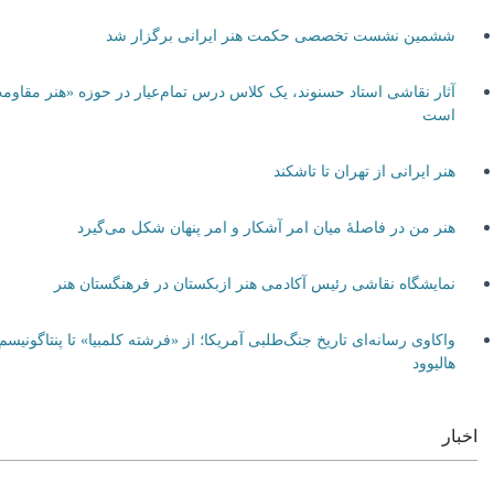
ششمین نشست تخصصی حکمت هنر ایرانی برگزار شد
آثار نقاشی استاد حسنوند، یک کلاس درس تمام‌عیار در حوزه «هنر مقاومت»
است
هنر ایرانی از تهران تا تاشکند
هنر من در فاصلۀ میان امر آشکار و امر پنهان شکل می‌گیرد
نمایشگاه نقاشی رئیس آکادمی هنر ازبکستان در فرهنگستان هنر
واکاوی رسانه‌ای تاریخ جنگ‌طلبی آمریکا؛ از «فرشته کلمبیا» تا پنتاگونیسم
هالیوود
اخبار