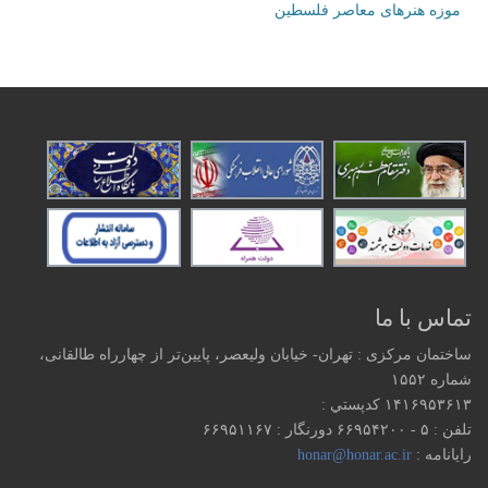
موزه هنرهای‌ معاصر فلسطین
تماس با ما
ساختمان مرکزی : تهران- خیابان ولیعصر، پایین‌تر از چهارراه طالقانی،
شماره ۱۵۵۲
۱۴۱۶۹۵۳۶۱۳ كدپستي :
تلفن : ۵ - ۶۶۹۵۴۲۰۰ دورنگار : ۶۶۹۵۱۱۶۷
رایانامه :
honar@honar.ac.ir