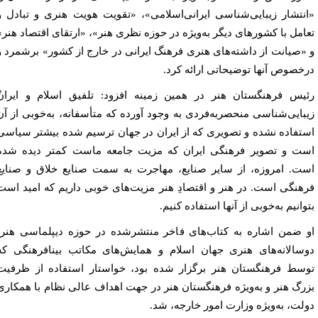
نتشار زیبایی‌شناسی ایرانی‌اسلامی»، «تقویت هویت هنری و تبادل و
امل با کشورهای دیگر به‌ویژه در حوزه نظری هنر»، «ارتقای اقتصاد هنر»
«صیانت از داشته‌های هنری فرهنگ ایرانی در خارج از کشور» برشمرد و
خصوص آنها توضیحاتی ارائه کرد.
یس فرهنگستان هنر در همین زمینه افزود: تلفیق اسلام و ایرانْ
بایی‌شناسی منحصربه‌فردی به وجود آورده که متأسفانه، به‌خوبی از آن
تفاده نشده و تصویری که از ایران در جهان ترسیم شده بیشتر سیاسی
ت و تصویر فرهنگی ایران که مزیت جامعه ماست کمتر دیده شده
ت. امروزه، از سایر صنایع، مهاجرت به سمت صنایع خلاق و صنایع
هنگی است. در هنر و اقتصادِ هنر مزیت‌های خوبی داریم که امید است
وانیم به‌خوبی از آنها استفاده کنیم.
 ضمن اشاره به کتاب‌های فاخر منتشرشده در حوزه دیپلماسی هنر،
سالانه‌های هنری جهان اسلام و همایش‌های مکاتب بینافرهنگی که
سط فرهنگستان هنر برگزار شده بود، خواستار استفاده از ظرفیت
رگ هنر و به‌ویژه فرهنگستان هنر در جهت اهداف عالی نظام با همکاری
لت، به‌ويژه وزارت امور خارجه، شد.