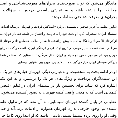
ندگار می‌شود که توان صورت‌بندی بحران‌های معرفت‌شناختی و اصیل
اطب را داشته باشد و به عبارتی پاسخی درخور به سؤالات و
ران‌های معرفت‌شناختی مخاطب بدهد.
پور عظیمی، آخرین سخنران نشست، درباره «کشاکش فردیت و قهرمان در میانه ادبیات و
نمای ایران» سخنرانی کرد. او بحث خود را به فردیت و اجتماع در جامعه دینی از دوران بعد
از کودتای 28 مرداد و با نگاه به ادبیات پیش از انقلاب تا بعد از انقلاب اختصاص داد و کودتای 28
داد را نقطه عطف بسیار مهمی در تاریخ اجتماعی و فرهنگی ایران دانست و گفت: در این
ران پدیده‌ای موسوم به موج نو سینمای ایران شکل می‌گیرد؛ با نام‌هایی که بعدها در شمار
رگان سینمای ایران قرار می‌گیرند، مانند کیمیایی، مهرجویی، تقوایی، بیضایی.
 در ادامه بحث به شخصیت، و به‌عبارتی دیگر، قهرمان فیلم‌های هر یک از
ن سینماگران پرداخت و ویژگی‌های هر یک را برشمرد و به این نکته
اره کرد که شاید برای نخستین بار در سینمای ایران در فیلم «قیصر»
میایی است که به معنی واقعی کلمه قهرمان به تصویر کشیده می‌شود.
یمی در پایان گفت: قهرمان سینمایی، به آن معنا که در تداول عامه
یده‌ایم، وجود خارجی ندارد. قهرمان همواره از ادبیات برمی‌آید و حتی
تی او را روی پرده سینما ببینیم، یادمان باشد که او ابتدا روی کاغذ جان