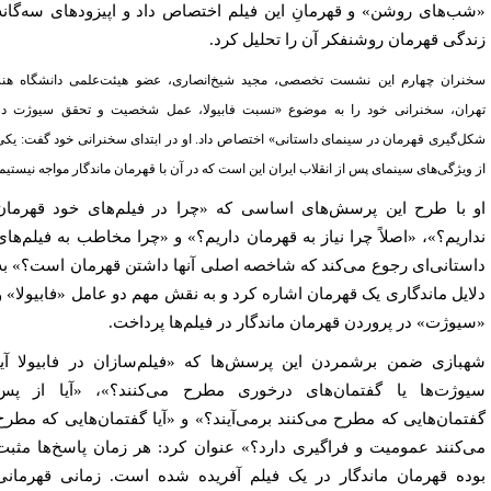
ب‌های روشن» و قهرمانِ این فیلم اختصاص داد و اپیزودهای سه‌گانه
دگی قهرمان روشنفکر آن را تحلیل کرد.
نران چهارم این نشست تخصصی، مجید شیخ‌انصاری، عضو هیئت‌علمی دانشگاه هنر
ران، سخنرانی خود را به موضوع «نسبت فابیولا، عمل شخصیت و تحقق سیوژت در
ل‌گیری قهرمان در سینمای داستانی» اختصاص داد. او در ابتدای سخنرانی خود گفت: یکی
 ویژگی‌های سینمای پس از انقلاب ایران این است که در آن با قهرمان ماندگار مواجه نیستیم.
 با طرح این پرسش‌های اساسی که «چرا در فیلم‌های خود قهرمان
اریم؟»، «اصلاً چرا نیاز به قهرمان داریم؟» و «چرا مخاطب به فیلم‌های
ستانی‌ای رجوع می‌کند که شاخصه اصلی آنها داشتن قهرمان است؟» به
ایل ماندگاری یک قهرمان اشاره کرد و به نقش مهم دو عامل «فابیولا» و
یوژت»‌ در پروردن قهرمان ماندگار در فیلم‌ها پرداخت.
بازی ضمن برشمردن این پرسش‌ها که «فیلم‌سازان در فابیولا آیا
وژت‌ها یا گفتمان‌های درخوری مطرح می‌کنند؟»، «آیا از پس
تمان‌هایی که مطرح می‌کنند برمی‌آیند؟» و «آیا گفتمان‌هایی که مطرح
‌کنند عمومیت و فراگیری دارد؟» عنوان کرد: هر زمان پاسخ‌ها مثبت
ده قهرمان ماندگار در یک فیلم آفریده شده است. زمانی قهرمانی