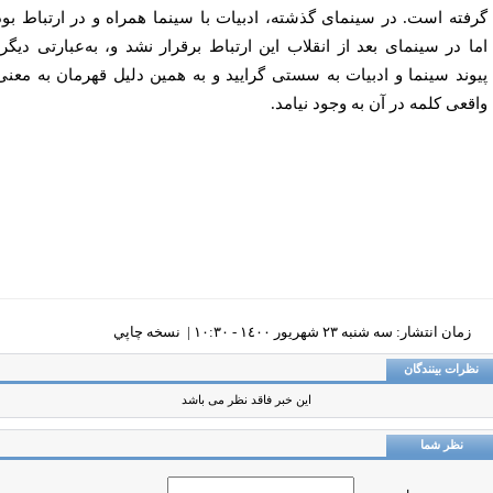
فته است. در سینمای گذشته، ادبیات با سینما همراه و در ارتباط بود
ا در سینمای بعد از انقلاب این ارتباط برقرار نشد و، به‌عبارتی دیگر،
وند سینما و ادبیات به سستی گرایید و به همین دلیل قهرمان به معنی
قعی کلمه در آن به وجود نیامد.
زمان انتشار: سه شنبه ٢٣ شهريور ١٤٠٠ - ١٠:٣٠ |
نسخه چاپي
ظرات بینندگان
این خبر فاقد نظر می باشد
نظر شما