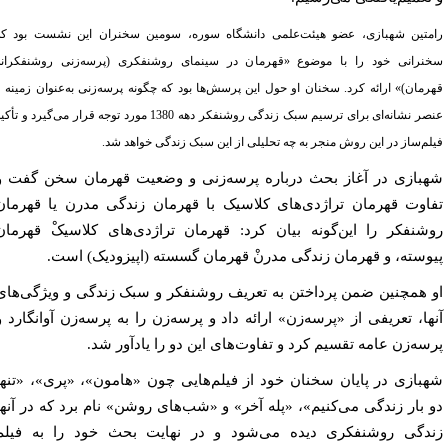
متین شهبازی، عضو هیئت‌علمی دانشگاه سوره، سومین سخنران این نشست بود که
نرانی خود را با موضوع «قهرمان در سینمای روشنفکری (پرسه‌زنی روشنفکرانه
رمان)» ارائه کرد. سخنان او حول این پرسش‌ها بود که چگونه پرسه‌زنی به‌عنوان زمینه و
عنصر نشانه‌ای برای ترسیم سبک زندگی روشنفکر دهه 1380 مورد توجه قرار می‌گیرد و تأکید
لم‌ساز در این روش منجر به چه تحلیلی از این سبک زندگی خواهد شد.
بازی در آغاز بحث درباره پرسه‌زنی و وضعیت قهرمان سخن گفت و
اوت قهرمان تراژدی‌های کلاسیک با قهرمان زندگی مدرن یا قهرمان
شنفکر را این‌گونه بیان کرد: قهرمان تراژدی‌های کلاسیکْ قهرمان
وسته، و قهرمان زندگی مدرنْ قهرمان گسسته (اپیزودیک) است.
 همچنین ضمن پرداختن به تعریف روشنفکر و سبک زندگی و ویژگی‌های
ها، تعریفی از «پرسه‌زن» ارائه داد و پرسه‌زن را به پرسه‌زن آوانگارد و
سه‌زن عامه تقسیم کرد و تفاوت‌های این دو را یادآور شد.
بازی در پایان سخنان خود از فیلم‌هایی چون «هامون»، «پری»، «تنها
 بار زندگی می‌کنیم»، «پله آخر» و «شب‌های روشن» نام برد که در آنها
دگی روشنفکری دیده می‌شود و در نهایت بحث خود را به فیلم