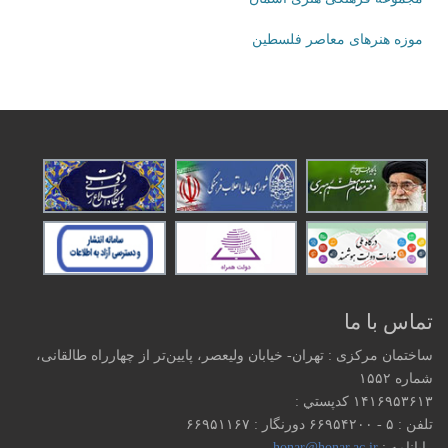
موزه هنرهای‌ معاصر فلسطین
تماس با ما
ساختمان مرکزی : تهران- خیابان ولیعصر، پایین‌تر از چهارراه طالقانی،
شماره ۱۵۵۲
۱۴۱۶۹۵۳۶۱۳ كدپستي :
تلفن : ۵ - ۶۶۹۵۴۲۰۰ دورنگار : ۶۶۹۵۱۱۶۷
رایانامه :
honar@honar.ac.ir