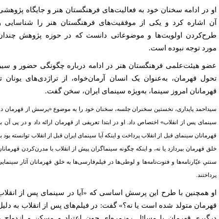
 در ادامه سخنان خود به فعالیت‌های فرهنگستان هنر و جایگاه پژوهشی
 اشاره کرد و یکی از موفقیت‌های فرهنگستان هنر را شناسایی و
ح‌کردن اولویت‌ها و موضوعاتی دانست که در حوزه پژوهش چندان
رد توجه نبوده است.
و هیئت‌علمی فرهنگستان هنر در ادامه درباره چگونگی حضور و سیر
ول قهرمان، به‌عنوان یک انسان آرمان‌خواه، از تراژدی‌های یونان تا
رمانان امروز سینما، به‌ویژه سینمای ایران، سخن گفت.
داحمد پایداری، نخستین سخنران جلسه، سخنان خود را به موضوع «پرسش از قهرمان در
نمای پس از انقلاب» اختصاص داد. او در ابتدا تعریفی از قهرمان ارائه داد و در پی آن به
مانان سینمای قبل از انقلاب پرداخت و اینکه آیا سینمای ایران قبل از انقلاب توانسته بود به
ق قهرمان بپردازد یا نه، و اینکه چگونه سینماگران پیش از انقلاب با مدرن‌کردن قهرمانان
تیِ عیّارنامه‌ها و فتوت‌نامه‌ها و لوطی‌ها در فیلم‌فارسی‌ها به خلق قهرمانان آثار سینمایی
اختند.
 همچنین با طرح این پرسش اساسی که «آیا در سینمای پس از انقلاب
رمان متولد شده است یا نه؟» گفت: در فیلم‌های پس از انقلاب به دلیل
گیری قهرمان با مسائل روزمره‌ای چون اعتیاد و مسکن و ازدواج و