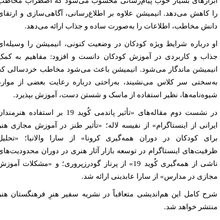
زارهای بسیار خوب پیام‌رسانی محسوب می‌شود که اضطراب مخاطب
 کاهش می‌دهد. انیمیشن علاوه بر اطلاع‌رسانی، آگاهی‌سازی و ارتقای
نش مخاطب، اطلاعات را به‌صورت ساده و جذاب ارائه می‌دهد.
 درباره شرایط ویژه کودکان در وضعیت کنونی، انیمیشن را وسیله‌ای
اب و کاربردی در آموزش کودکان دانست و افزود: مفاهیم به کمک
یمیشن ماندگار می‌شود. انیمیشن باعث می‌شود مخاطب خردسالی که
‌سختی سر کلاس می‌نشیند، به‌راحتی درباره رعایت بعضی از موارد
وه‌نامه‌ها، نظیر استفاده از ماسک و شستن دست، آموزش بپذیرد.
در نشست دوم مقاله‌های «تأثیر پاندمی کُوید 19 بر استفاده هنرمندان
رانی از اینستاگرام» از نفیسه لاله؛ «تأثیر طنز در آموزش مجازی هنر
ای کودکان در دوران همه‌گیری کرونا» از سارا والانیا؛ «تحلیل
فیت‌های اینستاگرام در توسعه بازار آثار هنری در دوران محدودیت‌های
ناشی از همه‌گیری کُوید 19» از پرناز گودرزپروری؛ و «مشکلات آموزش
ازی در مدارس» از سارا عابدینی ارائه شد.
ح کامل این هم‌اندیشی متعاقباً در نشریه سفیر هنرِ فرهنگستان هنر
تشر خواهد شد.