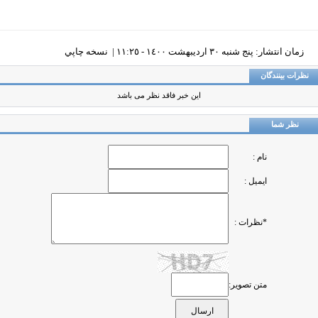
زمان انتشار: پنج شنبه ٣٠ ارديبهشت ١٤٠٠ - ١١:٢٥ |
نسخه چاپي
ظرات بینندگان
این خبر فاقد نظر می باشد
نظر شما
نام :
ایمیل :
*نظرات :
متن تصویر: