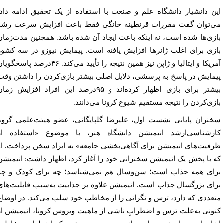
ن دانشیار دانشگاه علم و صنعت با استفاده از یک تحقیق ادامه داد:
‌توان گفت مقررات قرنطینه خانگی فقط باعث افزایش سرعت رشد
زی‌ها شده است، نه اینکه باعث ایجاد آن شده باشد. همچنین مدت‌زمان
زی برای اغلب ژانرها افزایش یافته است. پیمایش نیوزو در سه کشور
آمریکا و ایتالیا و ژاپن نیز همین نتیجه را تأیید می‌کند. ۴۶درصد پاسخگویان
مایش در پاسخ به پرسشی، دلایل اصلی بیشتر بازی‌کردن را داشتن وقت
بیشتر برای بازی اظهار کرده‌اند و ۹۵درصد این افراد افزایش زمان
زی‌کردن را نتیجه مستقیم شیوع کرونا می‌دانند.
نران پایانی نشست اول، علیرضا گلپایگانی، عضو هیئت‌علمی گروه
رشناسی‌ارشد انیمیشن دانشگاه هنر، با موضوع «استفاده از
فیت‌های انیمیشن برای آگاهی‌بخشی جامعه» به ایراد سخن پرداخت. او
 با پخش یک انیمیشن سخنرانی خود را آغاز کرد، اظهار داشت: انیمیشن
ای همه جذاب است؛ سن‌وسال هم نمی‌شناسد؛ چه برای کودک و چه
ای بزرگسال جذاب است. انیمیشن علاوه بر جذابیت به‌سبب قابلیت‌های
عددی که دارد، ترس و نگرانی را از مخاطب خود سلب می‌کند. در اوضاع
ونی به‌علت ترس و اضطرابِ ناشی از ماهیت ویروس کرونا، انیمیشن از