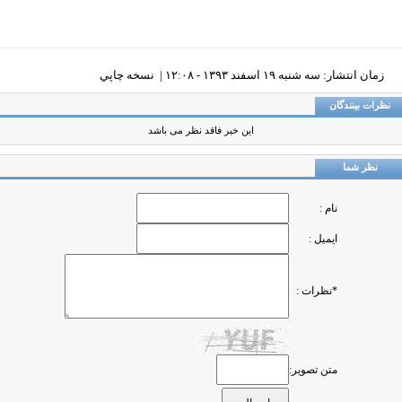
زمان انتشار: سه شنبه ١٩ اسفند ١٣٩٣ - ١٢:٠٨ |
نسخه چاپي
ظرات بینندگان
این خبر فاقد نظر می باشد
نظر شما
نام :
ایمیل :
*نظرات :
متن تصویر: