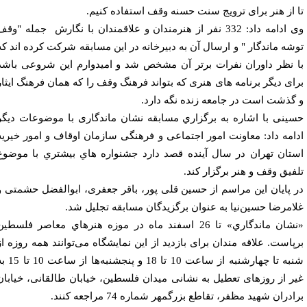
 از هنر برای ترویج سنت حسنه وقف استفاده کنیم.
وی ادامه داد: 332 نفر از هنرمندان و علاقمندان با نگارش جمله "وقف
شه ماندگار " و ارسال آن به دبيرخانه در اين مسابقه شركت كرده اند كه
 نظر داوران نفرات برتر آن مشخص شد و امیدوارم این شروعی باشد
ای دیگر برنامه های هنری که بتواند فرهنگ وقف را که همان فرهنگ ایثار
گذشت است در جامعه زنده نگه دارد.
ینی با اشاره به برگزاري مسابقه نشان ماندگاری با موضوعات دیگر
امه داد: معاونت امور اجتماعی و فرهنگی سازمان اوقاف و امور خیریه
تان تهران در سال آینده قصد دارد جشنواره هاي بيشتري با موضوع
فيق وقف و هنر برگزار كند.
 پایان این مراسم از حسین قلی پور، باقر جعفری، ابوالفضل حشمتی و
امرضا حسین‌نیا به عنوان برگزيدگان مسابقه تجليل شد.
«نشان ماندگاري» تا 26 اسفند ماه در موزه هنرهاي معاصر فلسطين
پاست. علاقه مندان برای بازدید از این نمایشگاه می‌توانند همه روزه از
شنبه تا چهارشنبه از ساعت 10 تا 18 و پنجشنبه‌ها از ساعت 10 تا 15 به
ر از روزهای تعطیل به نشانی میدان فلسطین، خیابان طالقانی، خیابان
ادران شهید مظفر، تقاطع بزرگمهر شماره 74 مراجعه کنند.