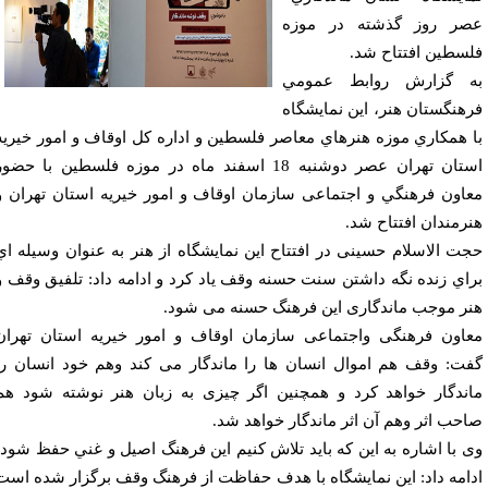
ر روز گذشته در موزه
سطين افتتاح شد.
 گزارش روابط عمومي
هنگستان هنر، اين نمايشگاه
 همكاري موزه هنرهاي معاصر فلسطين و اداره كل اوقاف و امور خيريه
استان تهران عصر دوشنبه 18 اسفند ماه در موزه فلسطين با حضور
اون فرهنگي و اجتماعی سازمان اوقاف و امور خیریه استان تهران و
رمندان افتتاح شد.
ت الاسلام حسینی در افتتاح اين نمايشگاه از هنر به عنوان وسيله اي
اي زنده نگه داشتن سنت حسنه وقف ياد كرد و ادامه داد: تلفیق وقف و
ر موجب ماندگاری اين فرهنگ حسنه می شود.
اون فرهنگی واجتماعی سازمان اوقاف و امور خیریه استان تهران
ت: وقف هم اموال انسان ها را ماندگار می کند وهم خود انسان را
ندگار خواهد کرد و همچنین اگر چیزی به زبان هنر نوشته شود هم
حب اثر وهم آن اثر ماندگار خواهد شد.
 با اشاره به اين كه بايد تلاش كنيم اين فرهنگ اصيل و غني حفظ شود،
امه داد: این نمایشگاه با هدف حفاظت از فرهنگ وقف برگزار شده است