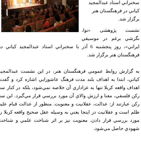
نراني استاد عبدالمجيد
اني در فرهنگستان هنر
گزار شد.
شست پژوهشی «نوا،
رشي برغم در موسيقي
ايراني»، روز پنجشنبه 6 آذر با سخنراني استاد عبدالمجيد كياني در
هنگستان هنر برگزار شد.
 گزارش روابط عمومي فرهنگستان هنر، در اين نشست عبدالمجيد
اني، ابتدا به اهداف بلند مدت فرهنگ عاشورايي اشاره كرد و گفت:
داف واقعه كربلا تنها به عزاداري آن خلاصه نمي‌شود، بلكه در كنار سه
ن فلسفي، معنا و ارزش والاي آن مورد بررسي قرار مي‌گيرد. اين سه
ن عبارتند از: عدالت، عقلانيت و معنويت. منظور از عدالت قيام عليه
م است و عقلانيت در اينجا يعني به وسيله عقل صحيح واقعه كربلا را
رد بررسي قرار دادن. معنويت نيز بر اثر شناخت علمي و شناخت
ودي حاصل مي‌شود.