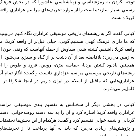
جه نكردن به رمزشناسي و زيباشناسي عاشورا كه در بخش فرهنگ
مي بسيار سازنده است را از موارد تحريف‌هاي مراسم عزاداري واقعه
بلا دانست.
اني گفت: اگر به ريشه‌هاي تاريخي موسيقي عزاداري نگاه كنيم مي‌بينيم
 ما داراي فرهنگ كهني هستيم.گويي، خيلي قبل‌تر از واقعه كربلا، ما
قعه كربلا داشتيم. كشته شدن سياوش از جمله آنهاست كه وقتي خون او
 زمين مي‌ريزد؛ بلافاصله بعد از آن دشت پر از گياه و سبزي مي‌شود. او
چنين يادبود كشتن برديا، حماسه بيژن، رويين، فرود و طوس را از
شه‌هاي تاريخي موسيقي مراسم عزاداري دانست و گفت: انگار تمام آن
اداري‌هايي كه ماقبل از اسلام در ايران داريم در اينجا شكوفا تر و
مل‌تر مي‌شوند.
اني در بخشي ديگر از سخنانش به تقسيم بندي موسيقي مراسم
اداري واقعه كربلا اشاره كرد و آن را به سه دسته روضه‌خواني، دسته
داني و شبيه خواني تقسيم كرد و گفت: هركدام از اين بخش‌ها تحقيقات
پژوهش‌هاي زيادي مي‌برد كه بايد به آنها پرداخت تا از تحريف‌هاي