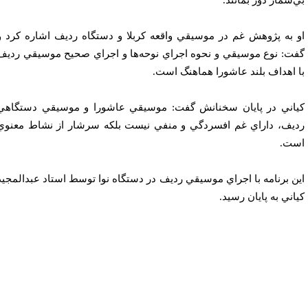
‌شمار دور بمانند.
 به پژوهش غم در موسيقي واقعه كربلا و دستگاه رديف اشاره كرد و
ت: نوع موسيقي و نحوه اجراي نوحه‌ها و اجراي صحيح موسيقي رديف
 اهداف بلند عاشورا هماهنگ است.
اني در پايان سخنانش گفت: موسيقي عاشورا و موسيقي دستگاهي
يف، داراي غم افسردگي و منفي نيست بلكه سرشار از نشاط معنوي
ت.
ن برنامه با اجراي موسيقي رديف در دستگاه نوا توسط استاد عبدالمجيد
اني به پايان رسيد.