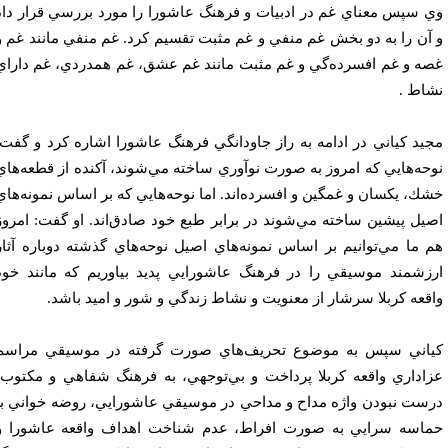
 سپس معناي غم در ادبيات و فرهنگ عاشورا را مورد بررسي قرار داد
آن را به دو بخش غم منفي و غم مثبت تقسيم كرد. غم منفي مانند غم و
ه و غم افسرده‌گي و غم مثبت مانند غم عشق، غم همدردي، غم داراي
اط .
يد كياني در ادامه به راز جاودانگي فرهنگ عاشورا اشاره كرد و گفت:
حه‌هايي كه امروز به صورت نوآوري ساخته مي‌شوند، آكنده از قطعه‌هاي
ك، يكسان و غمگين و افسرده‌اند. اما نوحه‌هايي كه بر اساس نمونه‌هاي
يل پيشين ساخته مي‌شوند در برابر طبع خود صادق‌اند. او گفت: امروز
 ما مي‌توانيم بر اساس نمونه‌هاي اصيل نوحه‌هاي گذشته دوباره آثار
زشمند موسيقي را در فرهنگ عاشورايي پديد بياوريم كه مانند خود
قعه كربلا سرشار از معنويت و نشاط زندگي و شور و اميد باشد.
اني سپس به موضوع تحريف‌هاي صورت گرفته در موسيقي مراسم
اداري واقعه كربلا پرداخت و بي‌توجهي، به فرهنگ شفاهي و مكتوب،
ست نبودن واژه مداح و مداحي در موسيقي عاشورايي، روضه خواني با
اسه سرايي به صورت افراط، عدم شناخت اهداف واقعه عاشورا و