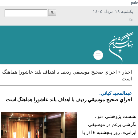
p
يکشنبه ١٨ مرداد ١٤٠٥
En
اخبار > اجراي صحيح موسيقي رديف با اهداف بلند عاشورا هماهنگ
است
عبدالمجيد كياني:
اجراي صحيح موسيقي رديف با اهداف بلند عاشورا هماهنگ است
ست پژوهشی «نوا،
رشي برغم در موسيقي
ايراني»، روز پنجشنبه 6 آذر با