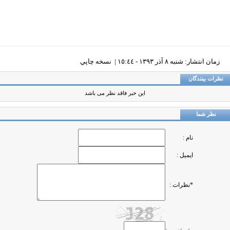
زمان انتشار: شنبه ٨ آذر ١٣٩٣ - ١٥:٤٤ |
نسخه چاپي
ظرات بینندگان
این خبر فاقد نظر می باشد
نظر شما
نام :
ایمیل :
*نظرات :