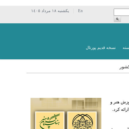
En
يکشنبه ١٨ مرداد ١٤٠٥
سته
نسخه قدیم پورتال
کشور
وزش هنر و
ائه کرد.