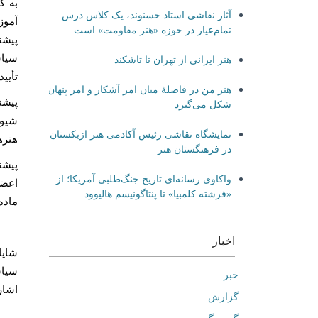
به گ
آثار نقاشی استاد حسنوند، یک کلاس درس
آموز
تمام‌عیار در حوزه «هنر مقاومت» است
پیشن
سیا
هنر ایرانی از تهران تا تاشکند
تأیی
هنر من در فاصلۀ میان امر آشکار و امر پنهان
پیشن
شکل می‌گیرد
شیوه
نمایشگاه نقاشی رئیس آکادمی هنر ازبکستان
هنره
در فرهنگستان هنر
پیشن
واکاوی رسانه‌ای تاریخ جنگ‌طلبی آمریکا؛ از
اعضا
«فرشته کلمبیا» تا پنتاگونیسم هالیوود
ماده‌
اخبار
شایا
سیاس
خبر
اشار
گزارش