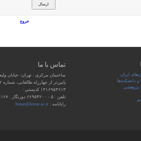
خروج
تماس با ما
‌های ایران
ساختمان مرکزی : تهران- خیابان ولی
 و دانشکده‌ها
پایین‌تر از چهارراه طالقانی، شماره ۱۵۵۲
پژوهشی
۱۴۱۶۹۵۳۶۱۳ كدپستي :
تلفن : ۵ - ۶۶۹۵۴۲۰۰ دورنگار : ۶۶۹۵۱۱۶۷
یم
رایانامه :
honar@honar.ac.ir