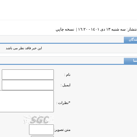
 سه شنبه ١٣ دی ١٤٠١ - ١٦:٢٠ |
نسخه چاپي
ندگان
این خبر فاقد نظر می باشد
ما
نام :
ایمیل :
*نظرات :
متن تصویر: