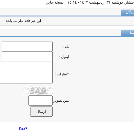
وشنبه ٣١ ارديبهشت ١٤٠٣ - ١٥:١٤ |
نسخه چاپي
ندگان
این خبر فاقد نظر می باشد
ما
نام :
ایمیل :
*نظرات :
متن تصویر:
خروج