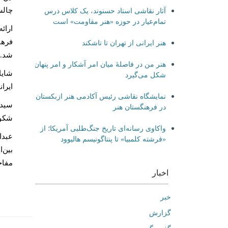
چالش
آثار نقاشی استاد حسنوند، یک کلاس درس
تمام‌عیار در حوزه «هنر مقاومت» است
ارائ
فرهن
هنر ایرانی از تهران تا تاشکند
شد.
هنر من در فاصلۀ میان امر آشکار و امر پنهان
شایا
شکل می‌گیرد
ایرا
نمایشگاه نقاشی رئیس آکادمی هنر ازبکستان
سیدم
در فرهنگستان هنر
شکوه
واکاوی رسانه‌ای تاریخ جنگ‌طلبی آمریکا؛ از
عبدا
«فرشته کلمبیا» تا پنتاگونیسم هالیوود
بین‌
مفاخ
اخبار
خبر
گزارش