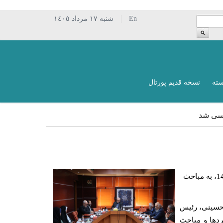
En
شنبه ١٧ مرداد ١٤٠٥
سته
نسخه قدیم پورتال
رسی شد
دومین جلسه گروه تخصصی معماری و شهرسازی فرهنگستان هنر در سال 1403، به مباحث
‌حسینی، رئیس
ردها و مباحث