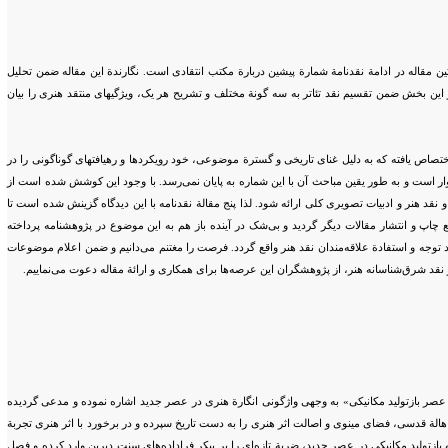
ن مقاله در ادامة نقدنامة شمارة پیشین دربارة مکتب انتقادی است. نگارندة این مقاله ضمن تحلیل
دیگر این بخش ضمن تقسیم نقد تئاتر به سه گونة مختلف و تشریح هر یک، ویژگیهای منتقد هنری را بیان
ختصاص یافته که به‌ دلیل غنای تاریخی و گسترة موضوعی، خود رویکردها و رهیافتهای گوناگونی را در
ر است و به طور یقین مباحث آن با این شماره به پایان نمی‌رسد. با وجود این کوشش شده است از
د هنر و ادبیات تصویری کلی ارائه شود. لذا پنج مقالة نقدنامه با این دیدگاه گزینش شده است تا
چاپ و انتشار مقالات دیگر گردید و بی‌شک در آینده باز هم به این موضوع در پژوهشنامه پرداخته
وجه و استفادة علاقه‌مندان نقد هنر واقع گردد. فرصت را مغتنم می‌دانیم و ضمن اعلام موضوعات
نقد شرق‌شناسانه هنر، از پژوهشگران این عرصه‌ها برای همکاری و ارائة مقاله دعوت می‌نماییم.
ر عصر بازتولید مکانیکی» به وجهی واژگونی انگارة هنری در عصر جدید اشاره نموده و مدعی گردیده
لة قدسی، فضای مینوی و اصالت اثر هنری را به دست تاریخ سپرده و در برخورد با اثر هنری تجربة
ازتولید مکانیکی در عصر جدید، ضربة تازه‌ای را بر پیکر فراداده‌های سنت دیرین وارد کرده و فصل