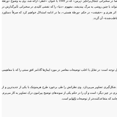
ورطه‌مانندش» درک می‌شود. در متونی که هایدگر طی سالهای پس از جنگ جهانی دوم نوشت و مشخصاً در سخنرانی جنجال‌برانگیز «بِرمن» که در 1949 با عنوان «خطر» ارائه شد، وی به وضوح «ورطة
ند با چنین روشی به مرگ بیندیشد، مفهوم «دنیا» را که نقشی کلیدی در سخنرانی تأثیرگذارش در
» سرچشمة اثر هنری و «حقیقت» در حکم «ورطة هستی»، ما در ادامه استدلال خواهیم کرد که صرفاً‌ دستاورد
اظت‌شدة»‌ آن گردد.
بل توجه است: در تقابل با اغلب توضیحات معاصر در مورد ایماژها گادامر افق سنتی را که با مفاهیمی
کل‌گیری تصاویر می‌پردازد. وی نظراتش را طی برخورد طرح هرمنوتیک با یکی از جدیدترین و از
 چیزی در چیز دیگر» است و آن را در حکم یکی از نمونه‌های توضیح پیرامون درک تصاویر به کار می‌برم.
امد که متقاعدکننده‌تر از توضیحات وُلهایم است.