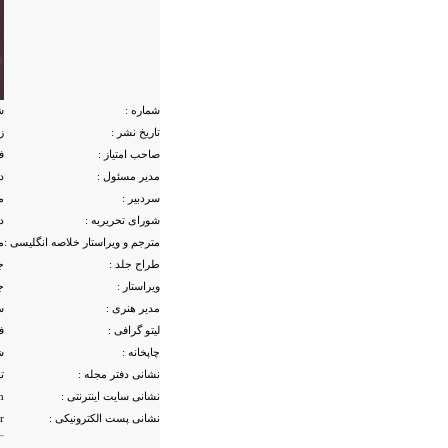
شماره :
ش
تاریخ نشر :
زم
صاحب امتیاز :
ف
مدیر مسئول :
د
سردبیر :
م
شورای تحریریه :
د
مترجم و ویراستار خلاصه انگلیسی :
م
طراح جلد :
ج
ویراستار :
ج
مدیر هنری :
س
لیتو گرافی :
ف
چاپخانه :
ش
نشانی دفتر مجله :
ته
نشانی سایت اینترنتی :
h
نشانی پست الکترونیکی :
r