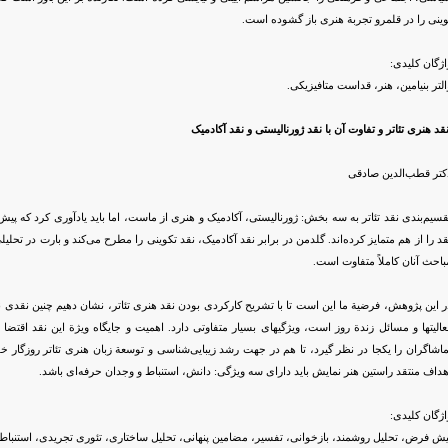
وینی را در قلمرو تجربة هنری باز گشوده است.
اژگان کلیدی:
التر بنیامین، هنر، قداست متافیزیکی.
قد هنری تئاتر و تفاوت آن با نقد ژورنالیستی و نقد آکادمیک
کتر قطب‌الدین صادقی
قسیم‌بندی نقد تئاتر به سه بخش: ژورنالیستی، آکادمیک و هنری از ماست، اما باید یادآوری کرد که پیش‌
قد را از هم متمایز کرده‌اند. گلدمن در برابر نقد آکادمیک، نقد تکوینی را مطرح می‌کند و بارت در تحلیل
باحث آنان کاملاً متفاوت است.
ر این پژوهش، فرضیة ما این است تا با تشریح کارکردی بودن نقد هنری تئاتر، نشان دهیم چنین نقدی ن
عالیتها و مسائل زندة روز است، ویژگیهای بسیار متفاوتی دارد. اهمیت و جایگاه ویژة این نقد اقت
ماشاگران را یکجا در نظر گیرد، تا هم در جهت رشد زیبایی‌شناسی و توسعة زبان هنری تئاتر روزگار خو
هداف منتقد راستین هنر نمایش باید دارای سه ویژگی: دانش، استنباط و وجدان حرفه‌ای باشد.
اژگان کلیدی:
یش فرض، تحلیل روشمند، بازخوانی، تفسیر، مضامین پنهانی، تحلیل ساختاری، تئوری تجریدی، استنباط، 