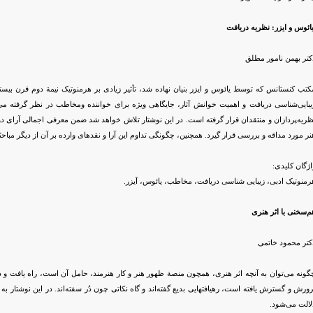
ائوس و ایزر: نظریه دریافت
کتر بهمن نامور مطلق
کتب کنستانس که توسط یائوس و ایزر بنیان نهاده شد، تأثیر زیادی بر هرمنوتیک نیمة دوم قرن بیستم
یبایی‌شناسی دریافت و اهمیت خوانش آثار، جایگاهی ویژه‌ برای خواننده ومخاطب در نظر گرفته 
ظریه‌پردازان و منتقدان قرار گرفته است. در این نوشتار تلاش خواهد شد ضمن معرفی اجمالی آرای دو نظ
نر مورد مداقه و بررسی قرار گیرد. همچنین، چگونگی تداوم این آرا و نقدهای وارده بر آن از دیگر مبا
اژگان کلیدی:
رمنوتیک ادبی، زیبایی شناسی دریافت، مخاطب، یائوس، آیزر.
م‌سخنی با اثر هنری
کتر محمود خاتمی
گونه می‌توان به آنچه اثر هنری، همچون منصة ظهور هنر و کار هنرمند، حامل آن است، راه یافت و در
رورش و گسترش یافته است، رهیافتهایی بدیع گفته‌اند و گاه نکاتی چون دُر سفته‌اند. در این نوشتار به 
لالت می‌شود.