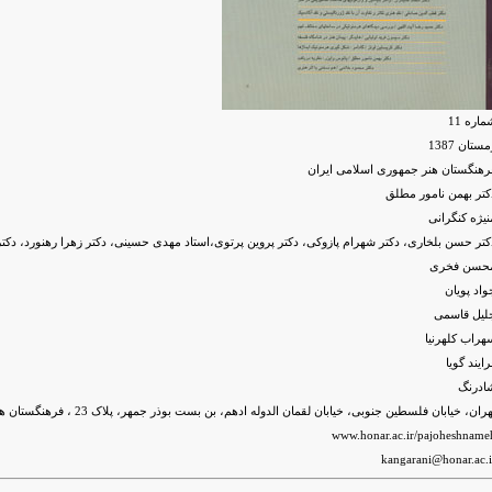
ماره 11
ستان 1387
رهنگستان هنر جمهوری اسلامی ایران
کتر بهمن نامور مطلق
نیژه کنگرانی
کتر حسن بلخاری، دکتر شهرام پازوکی، دکتر پروین پرتوی،استاد مهدی حسینی، دکتر زهرا رهنورد، دک
حسن فخری
واد پویان
لیل قاسمی
هراب کلهرنیا
رایند گویا
ادرنگ
ران،‌ خیابان فلسطین جنوبی، خیابان لقمان الدوله ادهم، بن بست بوذر جمهر، پلاک 23 ، فرهنگستان هنر (ساختمان مرکزی) تلفن : 4-669551650 نمابر: 66951655-66951663
www.honar.ac.ir/pajoheshname
kangarani@honar.ac.i