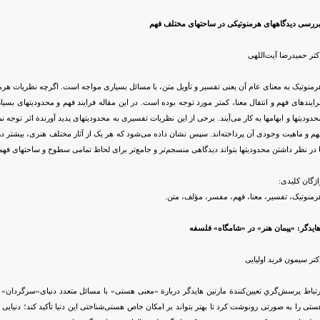
ررسی دیدگاههای هرمنوتیکی در ساحتهای مختلف فهم
کتر حمیدرضا آیت‌اللهی
رمنوتیک به معنای عام آن یعنی تفسیر و تأویل متن، با مسائل بسیاری مواجه است. اگرچه نظریات هرمن
رایندهای فهم و انتقال معنا، کمتر مورد توجه بوده است. در این مقاله فرایند فهم و محدودیتهای 
حدودیتها و ابهامها به کار می‌آیند. برخی از این نظریات تفسیری به محدودیتهای پدید آورندة اثر تو
هم و ماهیت وجودی آن پرداخته‌اند. سپس نشان داده می‌شود که هر یک از آثار مختلف هنری، بیشتر در
ا در نظر داشتن محدودیتها بتواند دیدگاهی منسجم‌تر و جامع‌تر برای لحاظ تمامی سطوح و ساحتهای فهم ا
اژگان کلیدی:
رمنوتیک، تفسیر، معنا، فهم، مفسر، مؤلف، متن.
ایدگر: «پیمان هنر» در «شامگاه» فلسفه
کتر سیمون فرید اولیایی
رتباط پرسش‌گریِ تعیین‌کنندة مارتین هایدگر دربارة «معنی هستی» با مسائل متعدد دنیای«سرگردان» ما را
ستی را به صورتی رونوشت کرد تا بهتر بتواند بر امکان خاص هستی‌شناختی این دنیا تأکید کند؛ دنیای