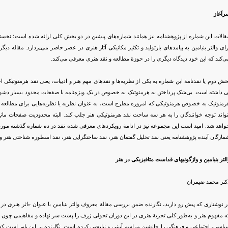
رآغاز
قالات این شماره از پژوهشنامه نیز همانند شماره‌های پیشین در دو بخش کلی ارائه شده‌ است؛ نخستی
رای والتر بنیامین به پیامدهای بازتولید و تکثیر مکانیکی آثار هنری در عصر حاضر می‌پردازد. مقاله 
ی‌کند که این خود دیدگاه دیگری را در حوزة مطالعه و نقد هنری معرفی می‌کند.
خش دوم یا نقدنامة این شماره به یکی از نظریه‌ها و نقدهای مهم هنر و ادبیات، یعنی نقد هرمنوتیکی ا
ی‌ داشته است. بی‌شک پرداختن به هرمنوتیک به خصوص در یک ویژه‌نامه با صفحات محدود بسیار دشوا
رمنوتیک به خصوص هرمنوتیکی که امروزه مطرح است، به عنوان نظریه‌ یا نظریه‌هایی برای مطالعه و نق
تواند توجه خوانندگان را به هر سه ساحت نقد هرمنوتیکی هنر جلب کند. البته محدودیت صفحات مانع 
واهد شد. امید است این مجموعه نیز در ادامة رویکردهای معرفی شده نقد در ده شماره گذشته مورد ت
مارگان آینده پژوهشنامه یعنی نقد تحلیل گفتمان هنر، نقد ساختگرایی هنر، نقد اسطوره شناختی هنر و 
التر بنیامین و واژگونیهای قداست متافیزیکی در هنر
کتر محمد ضیمران
ر نوشتاری که پیش رو دارید، نگارنده ضمن بررسی مقالة معروف والتر بنیامین با عنوان «اثر هنری د
ه مفهوم هنر و به‌طور کلی تجربة هنری در این دوران تحولی ژرف را پشت سر نهاده و مفاهیمی چون ها
یاسی، اجتماعی و فرهنگی را جانشین مراسم آیینی و نیایشی کرده است. نگارنده بر این باور است که ب