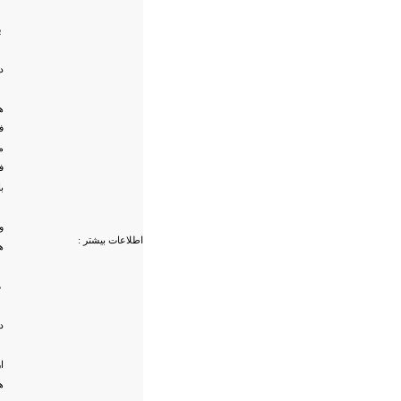
ب
د
ه
ف
م
ف
ب
و
اطلاعات بیشتر :
ه
ه
د
ا
ه