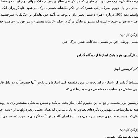
ستی» را با مفهوم «مرگ» یکی شمرد که در حکم «کاشانة هستی» درک می‌شود. هایدگر برای آنکه بتوا
اواسط دهة 1930 دربارة «هنر» داشت، تغییر داد. با توجه به تأکید خود هایدگر بر «یگانگی
هنر» به‌عنوان «شعر» است که می‌تواند بیانگر مرگ در حکم «کاشانة هستی» و نیز افق باز «ماهیت حف
اژگان کلیدی:
ستی، ورطه، افق بازِ هستی، محاکات، شعر، مرگ، هنر.
کل‌گیری‌: هرمنوتیک ایماژها از دیدگاه گادامر
کتر کریستین لوتز
ستنباط گادامر از «ایماژ» برای بحث در مورد فلسفة کلی ایماژها و پردازش آنها خصوصاً به دو دلیل قا
ون «شکل» و «ماهیت» مشخص می‌شود رها نمی‌کند.
ریستین لوتز نخست راجع به این مفهوم کلی ایماژ بحث می‌کند و سپس به شکل مشخص‌تری به روند ش
نبة پدیدارشناختی، مهم‌ترین نگره‌های تصاویر به پایان می‌برد که همان تحلیل ریچارد وُلهایم از «دیدن
نان‌که نویسنده به نحوی موجز شرح می‌دهد، ایدة اصلی گادامر نهایتاً به نگره‌ای در مورد تصاویر می‌انج
اژگان کلیدی:
یماژ، هرمنوتیک، تصاویر.