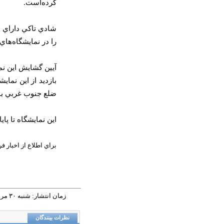
كرده‌است.
شادي تاكي داراي 
را در نمايشگاه‌ها
ضلع جنوب غربي بوستان سا
اين نمايشگاه تا پا
براي اطلاع از اخبار فر
زمان انتشار: شنبه ٣٠ مرداد ١٣٩٥ - ٠٩:٥٤ |
نظرات بینندگان