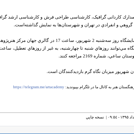
مدارك کاردانی گرافیک، کارشناسی طراحی فرش و کارشناسی ارشد گراف
ي گروهي و انفرادي در تهران و شهرستان‌ها به نمايش گذاشته‌است.
آيين گشايش اين نمايشگاه روز سه‌شنبه 2 شهريور
عي، شماره‌ 2169 مراجعه كنند.
يان شهريور ميزبان نگاه گرم بازديدكنندگان است.
هنگستان هنر به كانال ما در تلگرام بپيونديد:
https://telegram.me/artacademy
نسخه چاپي