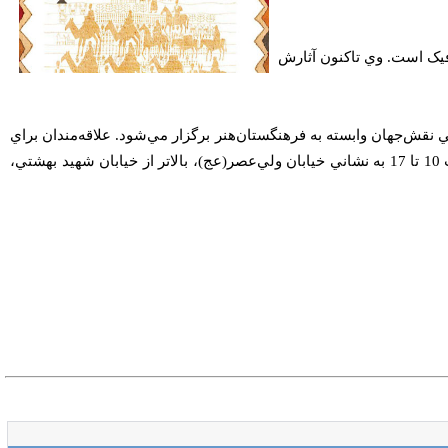
یک است. وي تاكنون آثارش
، ساعت 17 در گالري جهان مركز هنرپژوهي ‌نقش‌جهان وابسته به فرهنگستان‌هنر برگزار مي‌شود. علاقه‌مندان براي
بازديد از اين نمايشگاه مي‌توانند روزهاي شنبه تا چهارشنبه، به غير از روزهاي تعطيل، ساعت 10 تا 17 به نشاني خيابان ولي‌عصر(عج)، بالاتر از خيابان شهيد بهشتي،