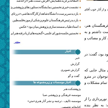
8 مقاله برگزیده همایش «فرش، سنت، هنر» ارائه شد
نشست خبری نخستین نمایشگاه دستاوردهای پژوهشی پژوهشگاه‌
و از آثار خوب آقای
بازدید سرپرست دانشگاه شاهد از کارگاه نقاشی «در رثای سیمرغ ت
بازدید رئیس فرهنگستان علوم پزشکی از موزه فلسطین
رهنگستان هنر،
استاد طیاب مستندسازی پژوهش‌بنیان بود + عکس
ست داشتم و به
نخستین جلسه شورای علمی «گنجینه‌های ازیادرفته هنر ایران» برگز
 کار و مصائب و
بیشتر
اخبار
ود بود، گفت: در
خبر
.
گزارش
گزارش تصویری
ن مثال جایی که
گفت و گو
نوجوان در مترو
اخبار موسسات و زیرمجموعه ها
 تمام مشکلات و
پژوهشکده هنر
موسسه فرهنگی و پژوهشی صبا
رپردازی را از
موسسه تالیف ، ترجمه و نشر آثار هنری«متن»
 به نظر بنده
کتابخانه تخصصی