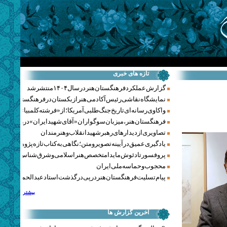
تازه های خبری
گزارش عملکرد فرهنگستان هنر در سال ۱۴۰۴ منتشر شد
نمایشگاه نقاشی رئیس آکادمی هنر ازبکستان در فرهنگستان هنر
واکاوی رسانه‌ای تاریخ جنگ‌طلبی آمریکا؛ از «فرشته کلمبیا» تا پنتاگو
فرهنگستان هنر، میزبان سوگواران «آقای شهید ایران» در روزهای 
تصاویری از دیدارهای رهبر شهید انقلاب و هنرمندان
یادگیری عمیق در آیینه تصویر و متن؛ نگاهی به کتاب تازه پژوهشکده هن
پروفسور تادئوش مایدا متخصص هنر اسلامی و شرق‌شناس لهستا
محجوب و حماسه ملی ایران
پیام تسلیت فرهنگستان هنر در پی درگذشت استاد عبدالحمید نقره‌کا
بیشتر
آخرین گزارش ها