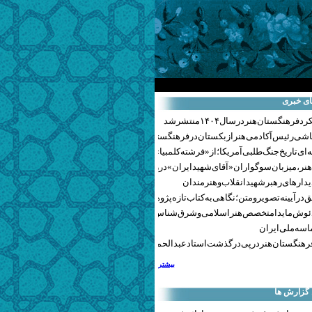
ای خبری
هنگستان هنر در سال ۱۴۰۴ منتشر شد
اشی رئیس آکادمی هنر ازبکستان در فرهنگستان هنر
ای تاریخ جنگ‌طلبی آمریکا؛ از «فرشته کلمبیا» تا پنتاگونیسم هالیوود
نر، میزبان سوگواران «آقای شهید ایران» در روزهای وداع شد+ گزارش تصویری
یدارهای رهبر شهید انقلاب و هنرمندان
 در آیینه تصویر و متن؛ نگاهی به کتاب تازه پژوهشکده هنر
ئوش مایدا متخصص هنر اسلامی و شرق‌شناس لهستانی درگذشت
سه ملی ایران
رهنگستان هنر در پی درگذشت استاد عبدالحمید نقره‌کار
بیشتر
 گزارش ها