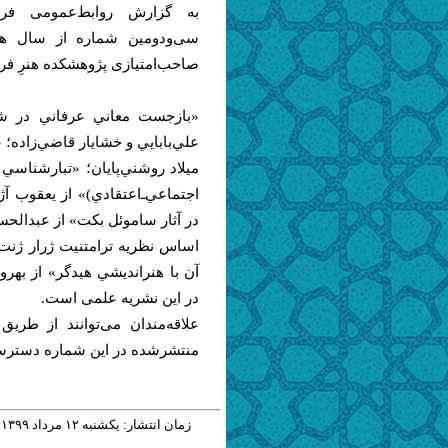
به گزارش روابط‌عمومی فره
صاحب‌امتیازی پژوهشکده هنرِ ف
«بازجست معاني عرفاني در شک
علي‌بابايي و خشايار قاضي‌زاده؛
ميلاد روشني‌پايان؛ «تبارشناسي
اجتماعي‌ـ‌اعتقادي)» از يعقوب 
در آثار ساموئل بکت» از عبدالحسين
اساس نظريه ترامتنيت ژرار ژنت
آن با هنرانديشي هيدگر» از بهر
در این نشریه علمی است.
منتشرشده در این شماره دسترسی
زمان انتشار: يکشنبه ١٢ مرداد ١٣٩٩ - ١٤:١٤ |