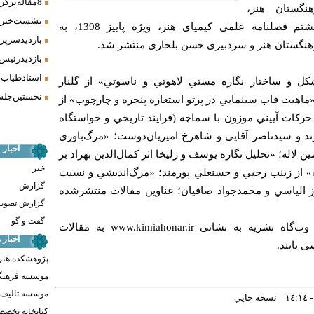
8 مقاله برگزیده همایش «فرش، سنت، هنر» ارائه شد
نگستان هنر،
نشست خبری 
سی‌‌ودومین شماره از سال هشتم فصلنامه علمی‌ کیمیای هنر، ویژه پاییز 1398، به
بازدید سرپر
رهنگستان هنر و سردبیری حسن بلخاری منتشر شد.
بازدید رئیس
استاد طیاب 
ل و ساختار نگاره مستي لاهوتي و ناسوتي» از گلنار
نخستین جلسه
 «ماهيت قاب سينمايي در پرتو استعاره پنجره و چارچوب» از
 حرکات آييني موزون با سماچه (فرايند تاريخي و خواستگاه
آژند و سيدناصر آقايي و شاهرخ اميريان‌دوست؛ «مرگ‌باوري
اخبار
 لاله؛ «تحليل نگاره يوسف و زليخا اثر کمال‌الدين بهزاد بر
خبر
» از زينب رجبي و حسنعلي پورمند؛ «مرگ‌انديشي و نسبت
گزارش
وز الياسي و محمدجواد صافيان؛ عناوین مقالات منتشرشده
گزارش تصوی
گفت و گو
علاقه‌مندان می‌توانند از طریق وب‌گاه نشریه به نشانی www.kimiahonar.ir به مقالات
اخبار
 یابند.
پژوهشکده هنر
موسسه فرهنگ
موسسه تالیف ،
نسخه چاپي
کتابخانه تخص