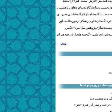
نخستین نمایشگاه دستاوردهای پژوهشی پژوهشگاه‌های هنری
ست دانشگاه شاهد از کارگاه نقاشی «در رثای سیمرغ تجلی»
 فرهنگستان علوم پزشکی از موزه فلسطین
مستندسازی پژوهش‌بنیان بود + عکس
 شورای علمی «گنجینه‌های ازیادرفته هنر ایران» برگزار شد
بیشتر
ری
 موسسات و زیرمجموعه ها
ی و پژوهشی صبا
 ترجمه و نشر آثار هنری«متن»
صی