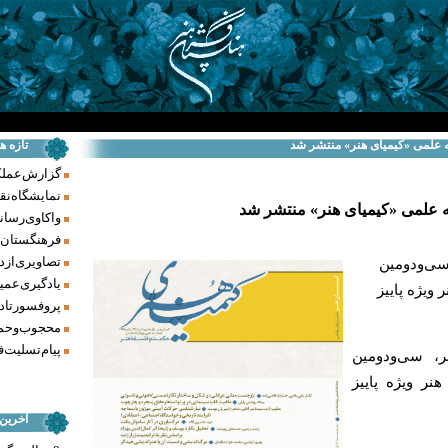
ه علمی «کیمیای هنر» منتشر شد
تازه ه
گزارش عملکرد فر
نمایشگاه نق
 علمی «کیمیای هنر» منتشر شد
واکاوی رسانه‌
فرهنگستان ه
تصاویری از د
سی‌‌ودومین
یادگیری عمیق
ویژه پاییز
پروفسور تاد
محجوب و حما
پیام تسلیت ف
، سی‌‌ودومین
نر ویژه پاییز
آخرین