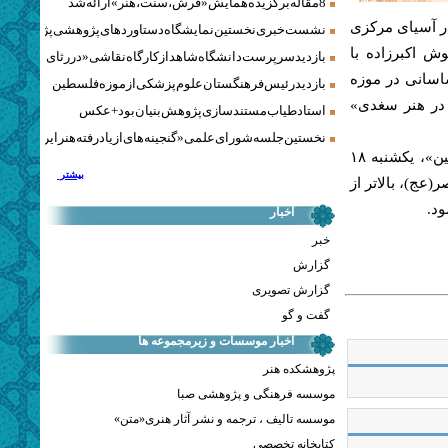
8 مقاله برگزیده همایش «فرش، سنت، هنر» ارائه شد
در آسیای مركزی
نشست خبری نخستین نمایشگاه دستاوردهای پژوهشی پژوهشگاه‌
ش اكبرزاده با
بازدید سرپرست دانشگاه شاهد از کارگاه نقاشی «در رثای سیمرغ ت
اسانی در موزه
بازدید رئیس فرهنگستان علوم پزشکی از موزه فلسطین
 در هنر سغدی»
استاد طیاب مستندسازی پژوهش‌بنیان بود + عکس
نخستین جلسه شورای علمی «گنجینه‌های ازیادرفته هنر ایران» برگز
نخستین نشست از هم‌اندیشی «هنر ایرانی و اسلامی در آسیای مركزی و چین»، یكشنبه ۱۸
بیشتر
ولی عصر(عج)، بالاتر از
اخبار
خبر
گزارش
گزارش تصویری
گفت و گو
اخبار موسسات و زیرمجموعه ها
پژوهشکده هنر
موسسه فرهنگی و پژوهشی صبا
موسسه تالیف ، ترجمه و نشر آثار هنری«متن»
کتابخانه تخصصی