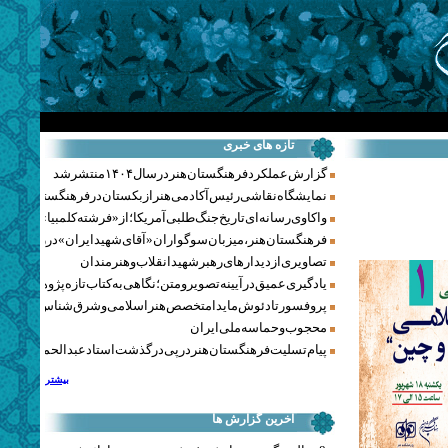
تازه های خبری
گزارش عملکرد فرهنگستان هنر در سال ۱۴۰۴ منتشر شد
نمایشگاه نقاشی رئیس آکادمی هنر ازبکستان در فرهنگستان هنر
واکاوی رسانه‌ای تاریخ جنگ‌طلبی آمریکا؛ از «فرشته کلمبیا» تا پنتاگو
فرهنگستان هنر، میزبان سوگواران «آقای شهید ایران» در روزهای 
تصاویری از دیدارهای رهبر شهید انقلاب و هنرمندان
یادگیری عمیق در آیینه تصویر و متن؛ نگاهی به کتاب تازه پژوهشکده هن
پروفسور تادئوش مایدا متخصص هنر اسلامی و شرق‌شناس لهستا
محجوب و حماسه ملی ایران
پیام تسلیت فرهنگستان هنر در پی درگذشت استاد عبدالحمید نقره‌کا
بیشتر
آخرین گزارش ها