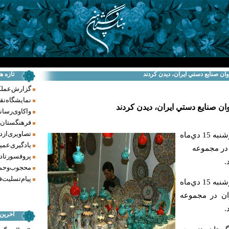
وان صنايع دستي ايران، ديدن كردند
تازه ه
گزارش عملکرد فر
نمایشگاه نق
ان صنايع دستي ايران، ديدن كردند
واکاوی رسانه‌
فرهنگستان ه
تصاویری از د
مديران فرهنگستان‌هنر، روز چهارشنبه 15 دي‌ماه
یادگیری عمیق
ن در مجموعه
پروفسور تاد
.
محجوب و حما
پیام تسلیت ف
مديران فرهنگستان‌هنر، روز چهارشنبه 15 دي‌ماه
ران در مجموعه
.
آخرین