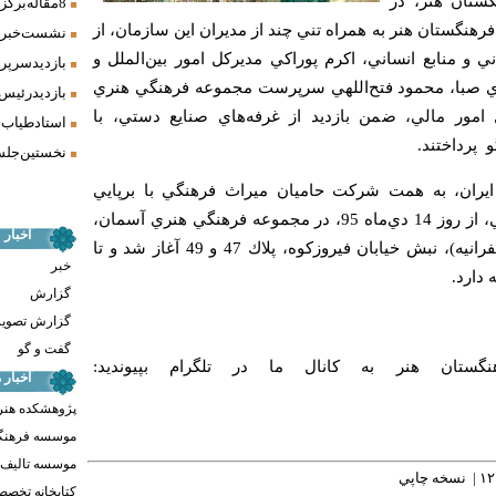
ستان هنر، در
8 مقاله برگزیده همایش «فرش، سنت، هنر» ارائه شد
رهنگستان هنر به همراه تني چند از مديران اين سازمان، از
نشست خبری 
 و منابع انساني، اكرم پوراكي مديركل امور بين‌الملل و
بازدید سرپر
با، محمود فتح‌اللهي سرپرست مجموعه فرهنگي هنري
بازدید رئیس
امور مالي، ضمن بازديد از غرفه‌هاي صنايع دستي، با
استاد طیاب 
و پرداختند.
نخستین جلسه
ايران، به همت شركت حاميان ميراث فرهنگي با برپايي
غرفه‌هايي از آثار هنرمندان ايراني، از روز 14 دي‌ماه 95، در مجموعه فرهنگي‌ هنري آسمان،
اخبار
واقع در خيابان شهيد فلاحي (زعفرانيه)، نبش خیابان فیروزکوه، پلاك 47 و 49 آغاز شد و تا
خبر
گزارش
گزارش تصوی
گفت و گو
نگستان هنر به كانال ما در تلگرام بپيونديد:
اخبار
پژوهشکده هنر
موسسه فرهنگ
موسسه تالیف ،
نسخه چاپي
کتابخانه تخص