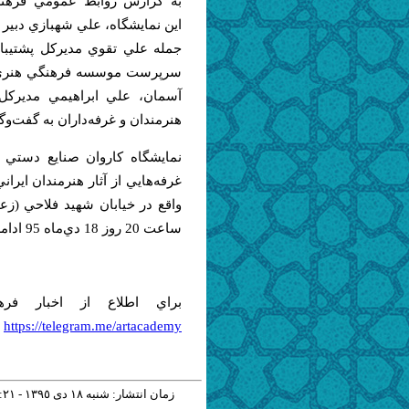
به گزارش روابط عمومي فرهنگ
اين نمايشگاه، علي شهبازي دبير ف
جمله علي تقوي مديركل پشتيباني
سرپرست موسسه فرهنگي هنري ص
آسمان، علي ابراهيمي مديركل 
هنرمندان و غرفه‌داران به گفت‌وگ
نمايشگاه كاروان صنايع دستي 
ساعت 20 روز 18 دي‌ماه 95 ادامه دارد.
براي اطلاع از اخبار فره
https://telegram.me/artacademy
زمان انتشار: شنبه ١٨ دی ١٣٩٥ - ١٢:٢١ |