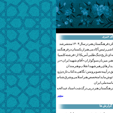
ای خبری
هنگستان هنر در سال ۱۴۰۴ منتشر شد
اشی رئیس آکادمی هنر ازبکستان در فرهنگستان هنر
ای تاریخ جنگ‌طلبی آمریکا؛ از «فرشته کلمبیا» تا پنتاگونیسم هالیوود
نر، میزبان سوگواران «آقای شهید ایران» در روزهای وداع شد+ گزارش تصویری
یدارهای رهبر شهید انقلاب و هنرمندان
 در آیینه تصویر و متن؛ نگاهی به کتاب تازه پژوهشکده هنر
ئوش مایدا متخصص هنر اسلامی و شرق‌شناس لهستانی درگذشت
سه ملی ایران
رهنگستان هنر در پی درگذشت استاد عبدالحمید نقره‌کار
بیشتر
 گزارش ها