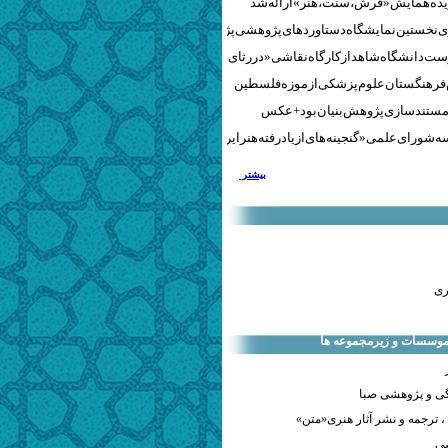
نخستین نمایشگاه دستاوردهای پژوهشی پژوهشگاه‌های هنری
ست دانشگاه شاهد از کارگاه نقاشی «در رثای سیمرغ تجلی»
 فرهنگستان علوم پزشکی از موزه فلسطین
مستندسازی پژوهش‌بنیان بود + عکس
 شورای علمی «گنجینه‌های ازیادرفته هنر ایران» برگزار شد
بیشتر
ری
 موسسات و زیرمجموعه ها
ی و پژوهشی صبا
 ترجمه و نشر آثار هنری«متن»
صی