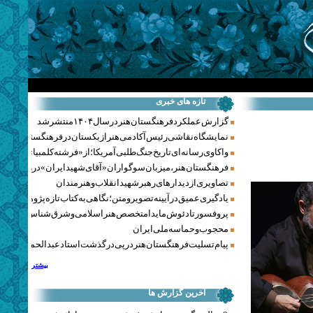
تازه های خبری
گزارش عملکرد فرهنگستان هنر در سال ۱۴۰۴ منتشر شد
نمایشگاه نقاشی رئیس آکادمی هنر ازبکستان در فرهنگستان هنر
واکاوی رسانه‌ای تاریخ جنگ‌طلبی آمریکا؛ از «فرشته کلمبیا» تا پنتاگو
فرهنگستان هنر، میزبان سوگواران «آقای شهید ایران» در روزهای 
تصاویری از دیدارهای رهبر شهید انقلاب و هنرمندان
یادگیری عمیق در آیینه تصویر و متن؛ نگاهی به کتاب تازه پژوهشکده هن
پروفسور تادئوش مایدا متخصص هنر اسلامی و شرق‌شناس لهستا
محجوب و حماسه ملی ایران
پیام تسلیت فرهنگستان هنر در پی درگذشت استاد عبدالحمید نقره‌کا
بیشتر
آخرین گزارش ها