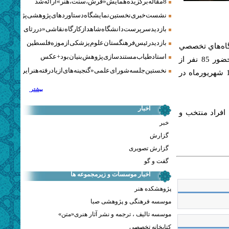
8 مقاله برگزیده همایش «فرش، سنت، هنر» ارائه شد
نشست خبری نخستین نمایشگاه دستاوردهای پژوهشی پژوهشگاه‌
بازدید سرپرست دانشگاه شاهد از کارگاه نقاشی «در رثای سیمرغ ت
بازدید رئیس فرهنگستان علوم پزشکی از موزه فلسطین
گاه‌هاي تخصصي
استاد طیاب مستندسازی پژوهش‌بنیان بود + عکس
معاون امور هنري و بين الملل فرهنگستان هنر توسط استاد طلايي و با حضور 85 نفر از
نخستین جلسه شورای علمی «گنجینه‌های ازیادرفته هنر ایران» برگز
هنرجويان متقاضي حضور در كارگاه از اقصي نقاط كشور روز چهارشنبه 14 شهريورماه در
بیشتر
اخبار
افراد منتخب و
خبر
گزارش
گزارش تصویری
گفت و گو
اخبار موسسات و زیرمجموعه ها
پژوهشکده هنر
موسسه فرهنگی و پژوهشی صبا
موسسه تالیف ، ترجمه و نشر آثار هنری«متن»
کتابخانه تخصصی