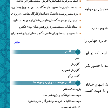
8 مقاله برگزیده همایش «فرش، سنت، هنر» ارائه شد
نشست خبری نخستین نمایشگاه دستاوردهای پژوهشی پژوهشگاه‌
سينماي مستند روز يكشنبه، 28 مردادماه، ساعت 16 به نمايش درخواهد
بازدید سرپرست دانشگاه شاهد از کارگاه نقاشی «در رثای سیمرغ ت
بازدید رئیس فرهنگستان علوم پزشکی از موزه فلسطین
استاد طیاب مستندسازی پژوهش‌بنیان بود + عکس
هور، دارد.
نخستین جلسه شورای علمی «گنجینه‌های ازیادرفته هنر ایران» برگز
2 بوده و تاكنون چندين جايزه جهاني را
بیشتر
اخبار
 است كه در اين
خبر
گزارش
ند با حضور يكي
گزارش تصویری
گفت و گو
اخبار موسسات و زیرمجموعه ها
 انتهاي خيابان
پژوهشکده هنر
به خيابان فيروزكوه، شماره 67 مراجعه و يا جهت كسب
موسسه فرهنگی و پژوهشی صبا
موسسه تالیف ، ترجمه و نشر آثار هنری«متن»
کتابخانه تخصصی