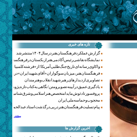
تازه های خبری
گزارش عملکرد فرهنگستان هنر در سال ۱۴۰۴ منتشر شد
نمایشگاه نقاشی رئیس آکادمی هنر ازبکستان در فرهنگستان هنر
واکاوی رسانه‌ای تاریخ جنگ‌طلبی آمریکا؛ از «فرشته کلمبیا» تا پنتاگو
فرهنگستان هنر، میزبان سوگواران «آقای شهید ایران» در روزهای 
تصاویری از دیدارهای رهبر شهید انقلاب و هنرمندان
یادگیری عمیق در آیینه تصویر و متن؛ نگاهی به کتاب تازه پژوهشکده هن
پروفسور تادئوش مایدا متخصص هنر اسلامی و شرق‌شناس لهستا
محجوب و حماسه ملی ایران
پیام تسلیت فرهنگستان هنر در پی درگذشت استاد عبدالحمید نقره‌کا
بیشتر
آخرین گزارش ها