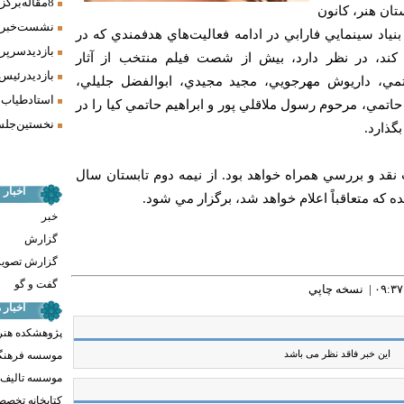
8 مقاله برگزیده همایش «فرش، سنت، هنر» ارائه شد
ان هنر، كانون
نشست خبری 
نياد سينمايي فارابي در ادامه فعاليت‌هاي هدفمندي كه در
بازدید سرپر
كند، در نظر دارد، بيش از شصت فيلم منتخب از آثار
بازدید رئیس
مي، داريوش مهرجويي، مجيد مجيدي، ابوالفضل جليلي،
استاد طیاب 
اتمي، مرحوم رسول ملاقلي پور و ابراهيم حاتمي كيا را در
نخستین جلسه
بگذارد.
 نقد و بررسي همراه خواهد بود. از نيمه دوم تابستان سال
اخبار
 كه متعاقباً اعلام خواهد شد، برگزار مي شود.
خبر
گزارش
گزارش تصوی
گفت و گو
نسخه چاپي
اخبار
پژوهشکده هنر
این خبر فاقد نظر می باشد
موسسه فرهنگ
موسسه تالیف ،
کتابخانه تخص