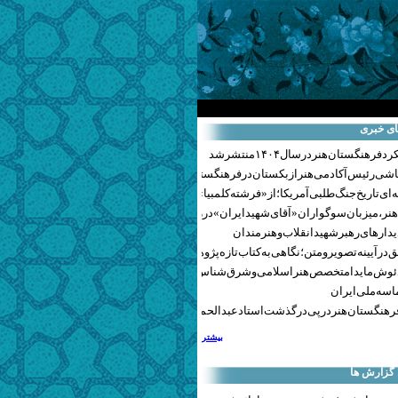
ای خبری
هنگستان هنر در سال ۱۴۰۴ منتشر شد
اشی رئیس آکادمی هنر ازبکستان در فرهنگستان هنر
ای تاریخ جنگ‌طلبی آمریکا؛ از «فرشته کلمبیا» تا پنتاگونیسم هالیوود
نر، میزبان سوگواران «آقای شهید ایران» در روزهای وداع شد+ گزارش تصویری
یدارهای رهبر شهید انقلاب و هنرمندان
 در آیینه تصویر و متن؛ نگاهی به کتاب تازه پژوهشکده هنر
ئوش مایدا متخصص هنر اسلامی و شرق‌شناس لهستانی درگذشت
سه ملی ایران
رهنگستان هنر در پی درگذشت استاد عبدالحمید نقره‌کار
بیشتر
 گزارش ها