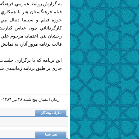
به گزارش روابط عمومي فرهنگست
فيلم فرهنگستان هنر با همكاري ب
حوزه فيلم و سينما دنبال مي 
كارگرداناني چون عباس كيارست
رخشان بني اعتماد، مرحوم علي ح
قالب برنامه مرور آثار، به نمايش 
اين برنامه كه با برگزاري جلسات
جاري بر طبق برنامه زمانبندي شده
زمان انتشار: پنج شنبه ٢٨ تير ١٣٨٦ - ٠٩:٣٧ |
نظرات بینندگان
نظر شما