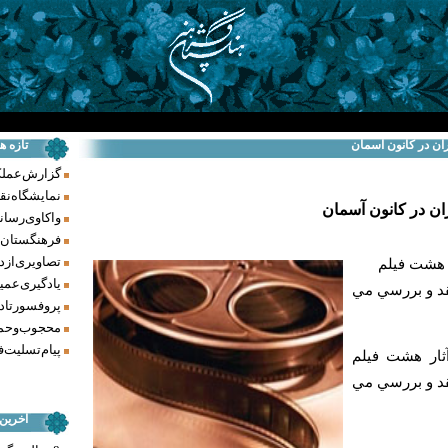
ران در كانون آسمان
تازه ه
گزارش عملکرد فر
نمایشگاه نق
ان در كانون آسمان
واکاوی رسانه‌
فرهنگستان ه
تصاویری از د
ر هشت فيلم
یادگیری عمیق
قد و بررسي مي
پروفسور تاد
محجوب و حما
پیام تسلیت ف
ثار هشت فيلم
قد و بررسي مي
آخرین