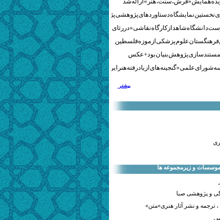
نخستین نمایشگاه دستاوردهای پژوهشی پژوهشگاه‌های هنری
ست دانشگاه شاهد از کارگاه نقاشی «در رثای سیمرغ تجلی»
 فرهنگستان علوم پزشکی از موزه فلسطین
مستندسازی پژوهش‌بنیان بود + عکس
 شورای علمی «گنجینه‌های ازیادرفته هنر ایران» برگزار شد
بیشتر
ری
 موسسات و زیرمجموعه ها
ی و پژوهشی صبا
 ترجمه و نشر آثار هنری«متن»
صی