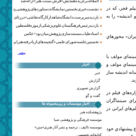
8 مقاله برگزیده همایش «فرش، سنت، هنر» ارائه شد
يلم فجر، كه در
نشست خبری نخستین نمایشگاه دستاوردهای پژوهشی پژوهشگاه‌
 و انديشه» را به
بازدید سرپرست دانشگاه شاهد از کارگاه نقاشی «در رثای سیمرغ ت
بازدید رئیس فرهنگستان علوم پزشکی از موزه فلسطین
استاد طیاب مستندسازی پژوهش‌بنیان بود + عکس
يران» محورهاي
نخستین جلسه شورای علمی «گنجینه‌های ازیادرفته هنر ایران» برگز
بیشتر
ينماي مولف با
سينماي مولف و
اخبار
نه انديشه ساز
خبر
د.
گزارش
گزارش تصویری
ه‌هاي فيلم در
گفت و گو
اي سينماگران
اخبار موسسات و زیرمجموعه ها
‌هاي ايراني در
پژوهشکده هنر
موسسه فرهنگی و پژوهشی صبا
موسسه تالیف ، ترجمه و نشر آثار هنری«متن»
 پيشنهادي خود
کتابخانه تخصصی