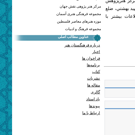
ده به همراه توضيحي كوتاه، تا 30 فروردين 1397 به مركز هنرپژوهش
مرکز هنر پژوهی نقش جهان
هيد بهشتي، ضلع
مجموعه فرهنگی هنری آسمان
راي كسب اطلاعات بيشتر با
موزه هنرهای معاصر فلسطین
مجموعه فرهنگ و ادبیات
عناوین مطالب اصلی
درباره فرهنگستان هنر
اخبار
فراخوان ها
برنامه‌ها
کتاب
نشریات
مقاله ها
گالری
یاد استاد
پيوندها
ارتباط با ما