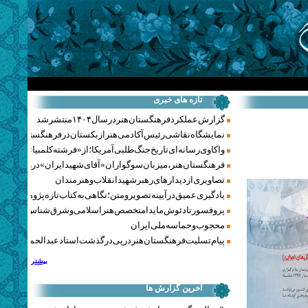
تازه های خبری
گزارش عملکرد فرهنگستان هنر در سال ۱۴۰۴ منتشر شد
نمایشگاه نقاشی رئیس آکادمی هنر ازبکستان در فرهنگستان هنر
واکاوی رسانه‌ای تاریخ جنگ‌طلبی آمریکا؛ از «فرشته کلمبیا» تا پنتاگو
فرهنگستان هنر، میزبان سوگواران «آقای شهید ایران» در روزهای 
تصاویری از دیدارهای رهبر شهید انقلاب و هنرمندان
یادگیری عمیق در آیینه تصویر و متن؛ نگاهی به کتاب تازه پژوهشکده هن
پروفسور تادئوش مایدا متخصص هنر اسلامی و شرق‌شناس لهستا
محجوب و حماسه ملی ایران
پیام تسلیت فرهنگستان هنر در پی درگذشت استاد عبدالحمید نقره‌کا
بیشتر
آخرین گزارش ها