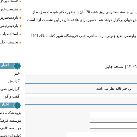
8 مقاله برگزیده همایش «فرش، سنت، هنر» ارائه شد
نشست خبری 
به گزارش روابط عمومي فرهنگستان هنر، اين جلسة سخنراني روز شنبه 20 آبان با حضور دكتر شيده احمدزاده از
بازدید سرپر
بازدید رئیس
استاد طیاب 
مجموعه هنر پژوهي نقش جهان در خيابان وليعصر، ضلع جنوبي پارك ساعي، جنب فروشگاه شهر كتاب، پلاك 1101
نخستین جلسه
اخبار
نسخه چاپي
خبر
گزارش
گزارش تصوی
این خبر فاقد نظر می باشد
گفت و گو
اخبار
پژوهشکده هنر
موسسه فرهنگ
موسسه تالیف ،
کتابخانه تخص