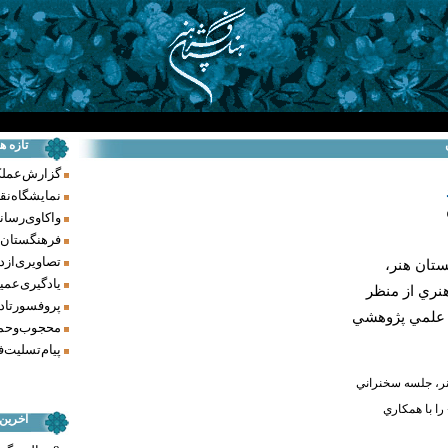
تازه ه
گزارش عملکرد فر
نمایشگاه نق
واکاوی رسانه‌
فرهنگستان ه
تصاویری از د
تان هنر،
یادگیری عمیق
نري از منظر
پروفسور تاد
ت علمي پژوهشي
محجوب و حما
پیام تسلیت ف
ر، جلسه سخنراني
را با همكاري
آخرین