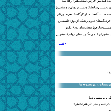
نخستین نمایشگاه دستاوردهای پژوهشی پژوهشگاه‌های هنری
ست دانشگاه شاهد از کارگاه نقاشی «در رثای سیمرغ تجلی»
 فرهنگستان علوم پزشکی از موزه فلسطین
مستندسازی پژوهش‌بنیان بود + عکس
 شورای علمی «گنجینه‌های ازیادرفته هنر ایران» برگزار شد
بیشتر
ری
 موسسات و زیرمجموعه ها
ی و پژوهشی صبا
 ترجمه و نشر آثار هنری«متن»
صی