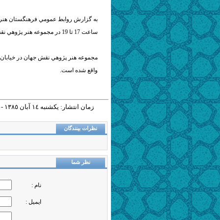
ساعت 17 تا 19 در مجموعه هنر پژوهي نقش جهان برگزار خواهد شد. حضور براي علاقمندان در اين نشست آزاد است.
واقع شده است.
زمان انتشار: يکشنبه ١٤ آبان ١٣٨٥ - ١٣:٠٦ |
نظرات بینندگان
نظر شما
نام :
ایمیل :