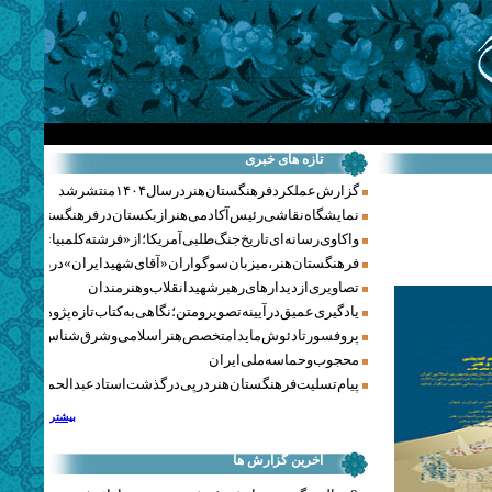
تازه های خبری
گزارش عملکرد فرهنگستان هنر در سال ۱۴۰۴ منتشر شد
نمایشگاه نقاشی رئیس آکادمی هنر ازبکستان در فرهنگستان هنر
واکاوی رسانه‌ای تاریخ جنگ‌طلبی آمریکا؛ از «فرشته کلمبیا» تا پنتاگو
فرهنگستان هنر، میزبان سوگواران «آقای شهید ایران» در روزهای 
تصاویری از دیدارهای رهبر شهید انقلاب و هنرمندان
یادگیری عمیق در آیینه تصویر و متن؛ نگاهی به کتاب تازه پژوهشکده هن
پروفسور تادئوش مایدا متخصص هنر اسلامی و شرق‌شناس لهستا
محجوب و حماسه ملی ایران
پیام تسلیت فرهنگستان هنر در پی درگذشت استاد عبدالحمید نقره‌کا
بیشتر
آخرین گزارش ها