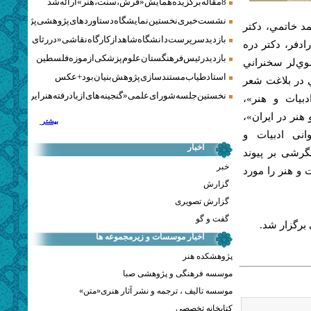
8 مقاله برگزیده همایش «فرش، سنت، هنر» ارائه شد
نشست خبری نخستین نمایشگاه دستاوردهای پژوهشی پژوهشگاه‌
د خاتمي، دكتر
بازدید سرپرست دانشگاه شاهد از کارگاه نقاشی «در رثای سیمرغ ت
ادفر، دكتر دره
بازدید رئیس فرهنگستان علوم پزشکی از موزه فلسطین
وي‌لر سخنراني
استاد طیاب مستندسازی پژوهش‌بنیان بود + عکس
ي در بلاغت شعر
نخستین جلسه شورای علمی «گنجینه‌های ازیادرفته هنر ایران» برگز
بيات و هنر»،
هنر در ايران»،
بیشتر
انی ادبيات و
اخبار
گرشی بر پيوند
خبر
 و هنر را مورد
گزارش
گزارش تصویری
گفت و گو
اخبار موسسات و زیرمجموعه ها
پژوهشکده هنر
موسسه فرهنگی و پژوهشی صبا
موسسه تالیف ، ترجمه و نشر آثار هنری«متن»
کتابخانه تخصصی