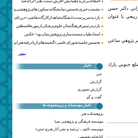
8 مقاله برگزیده همایش «فرش، سنت، هنر» ارائه شد
اني دكتر حسن
نشست خبری نخستین نمایشگاه دستاوردهای پژوهشی پژوهشگاه‌
بيعي با عنوان
بازدید سرپرست دانشگاه شاهد از کارگاه نقاشی «در رثای سیمرغ ت
بازدید رئیس فرهنگستان علوم پزشکی از موزه فلسطین
استاد طیاب مستندسازی پژوهش‌بنیان بود + عکس
اعت هاي 17 و 18 در مجموعه هنر پژوهي ساعي
نخستین جلسه شورای علمی «گنجینه‌های ازیادرفته هنر ایران» برگز
بیشتر
لع جنوبي پارك
اخبار
خبر
گزارش
گزارش تصویری
گفت و گو
اخبار موسسات و زیرمجموعه ها
پژوهشکده هنر
موسسه فرهنگی و پژوهشی صبا
موسسه تالیف ، ترجمه و نشر آثار هنری«متن»
کتابخانه تخصصی