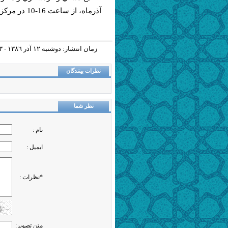
آذرماه، از ساعت 16-10 در مركز هنرپژوهي نقش‌جهان، برگزار مي‌شود.
زمان انتشار: دوشنبه ١٢ آذر ١٣٨٦ - ١٤:٤٣ |
نظرات بینندگان
نظر شما
نام :
ایمیل :
*نظرات :
متن تصویر: