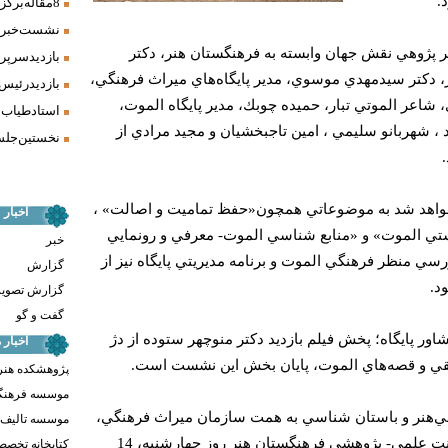
.
8 مقاله برگزیده همایش «فرش، سنت، هنر» ارائه شد
نشست خبری 
 پژوهي نقش جهان وابسته به فرهنگستان هنر، دكتر
بازدید سرپر
، دكتر سيدمهدي موسوي، مدير پايگاه‌هاي ميراث فرهنگي،
بازدید رئیس
اعر الموتي تبار، حميده چوبك، مدير پايگاه الموت،
استاد طیاب 
د ، شهربانو سليمي ، امين تاجبخشيان و مجيد مرادي از
نخستین جلسه
 خواهد شد به موضوعاتي همچون«حفظ تماميت و اصالت» ،
اخبار
تي الموت» و «منابع شناسي الموت- معرفي و رونمايي
خبر
ي منظر فرهنگي الموت و برنامه مديريتي پايگاه نيز از
گزارش
د.
گزارش تصوی
گفت و گو
اور پايگاه؛ پخش فيلم بازديد دكتر منوچهر ستوده از دژ
اخبار
ي و قصه‌هاي الموت، پايان بخش اين نشست است.
پژوهشکده هنر
موسسه فرهنگ
هنر و باستان شناسي به همت سازمان ميراث فرهنگي،
موسسه تالیف ،
صنايع دستي و گردشگري و معاونت علمي- پژوهشي فرهنگستان هنر روز چهارشنبه، 14
کتابخانه تخص