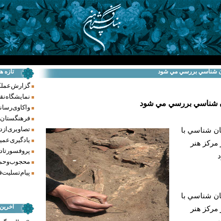
ان شناسي بررسي مي شود
تازه ه
گزارش عملکرد فر
نمایشگاه نق
ن شناسي بررسي مي شود
واکاوی رسانه‌
فرهنگستان ه
تصاویری از د
ن شناسي با
یادگیری عمیق
 مركز هنر
پروفسور تاد
محجوب و حما
پیام تسلیت ف
ن شناسي با
آخرین
 مركز هنر