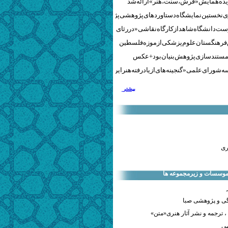
نخستین نمایشگاه دستاوردهای پژوهشی پژوهشگاه‌های هنری
ست دانشگاه شاهد از کارگاه نقاشی «در رثای سیمرغ تجلی»
 فرهنگستان علوم پزشکی از موزه فلسطین
مستندسازی پژوهش‌بنیان بود + عکس
 شورای علمی «گنجینه‌های ازیادرفته هنر ایران» برگزار شد
بیشتر
ری
 موسسات و زیرمجموعه ها
ی و پژوهشی صبا
 ترجمه و نشر آثار هنری«متن»
صی