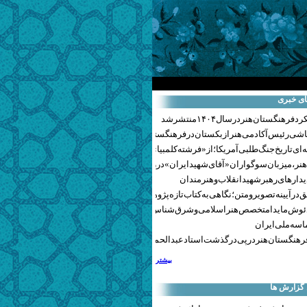
ای خبری
هنگستان هنر در سال ۱۴۰۴ منتشر شد
اشی رئیس آکادمی هنر ازبکستان در فرهنگستان هنر
ای تاریخ جنگ‌طلبی آمریکا؛ از «فرشته کلمبیا» تا پنتاگونیسم هالیوود
نر، میزبان سوگواران «آقای شهید ایران» در روزهای وداع شد+ گزارش تصویری
یدارهای رهبر شهید انقلاب و هنرمندان
 در آیینه تصویر و متن؛ نگاهی به کتاب تازه پژوهشکده هنر
ئوش مایدا متخصص هنر اسلامی و شرق‌شناس لهستانی درگذشت
سه ملی ایران
رهنگستان هنر در پی درگذشت استاد عبدالحمید نقره‌کار
بیشتر
 گزارش ها