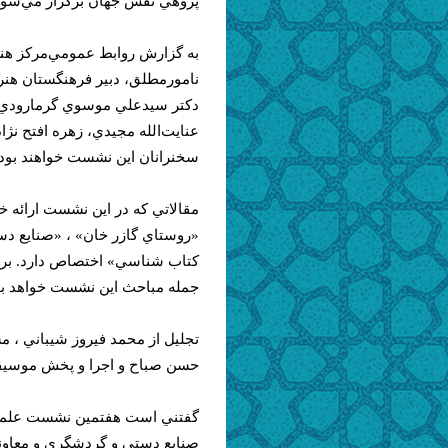
پژوهي نقش جهان برگزار مي‌شود
به گزارش روابط عمومي‌مركز هنر
نامورمطلق، دبير فرهنگستان هنر
دكتر سيدعلي موسوي گرمارودي، ش
عنايت‌الله مجيدي، زهره افتح نژا
سخنرانان اين نشست خواهند بود.
مقالاتي كه در اين نشست ارائه
«روستاي گازر خان» ، «صنايع دس
كتاب شناسي» اختصاص دارد. بررس
جمله مباحث اين نشست خواهد بو
تجليل از محمد فيروز شيباني ، مش
حسن صباح و اجرا و پخش موسيق
گفتني است هفتمين نشست علمي‌