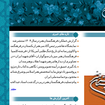
تازه های خبری
گزارش عملکرد فرهنگستان هنر در سال ۱۴۰۴ منتشر شد
نمایشگاه نقاشی رئیس آکادمی هنر ازبکستان در فرهنگستان هنر
واکاوی رسانه‌ای تاریخ جنگ‌طلبی آمریکا؛ از «فرشته کلمبیا» تا پنتاگو
فرهنگستان هنر، میزبان سوگواران «آقای شهید ایران» در روزهای 
تصاویری از دیدارهای رهبر شهید انقلاب و هنرمندان
یادگیری عمیق در آیینه تصویر و متن؛ نگاهی به کتاب تازه پژوهشکده هن
پروفسور تادئوش مایدا متخصص هنر اسلامی و شرق‌شناس لهستا
محجوب و حماسه ملی ایران
پیام تسلیت فرهنگستان هنر در پی درگذشت استاد عبدالحمید نقره‌کا
بیشتر
آخرین گزارش ها