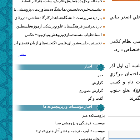
8 مقاله برگزیده همایش «فرش، سنت، هنر» ارائه شد
نشست خبری نخستین نمایشگاه دستاوردهای پژوهشی پژوهشگاه‌
لي اصغر بياني
بازدید سرپرست دانشگاه شاهد از کارگاه نقاشی «در رثای سیمرغ ت
بازدید رئیس فرهنگستان علوم پزشکی از موزه فلسطین
استاد طیاب مستندسازی پژوهش‌بنیان بود + عکس
سي نظام كلامي
نخستین جلسه شورای علمی «گنجینه‌های ازیادرفته هنر ایران» برگز
اختصاص دارد.
بیشتر
سه آن اول آذر
اخبار
 سالن صنيع‌الملك ساختمان مركزي
خبر
ثبت نام و كسب
گزارش
عج)، ضلع جنوب
گزارش تصویری
گفت و گو
اخبار موسسات و زیرمجموعه ها
پژوهشکده هنر
موسسه فرهنگی و پژوهشی صبا
موسسه تالیف ، ترجمه و نشر آثار هنری«متن»
کتابخانه تخصصی