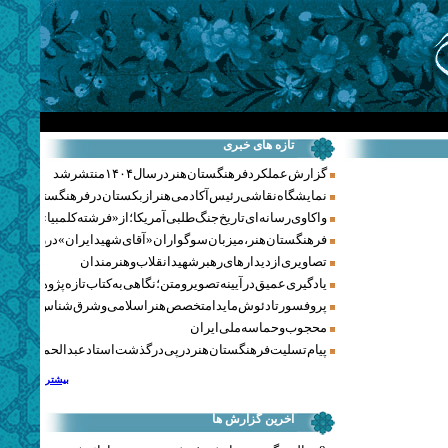
تازه های خبری
گزارش عملکرد فرهنگستان هنر در سال ۱۴۰۴ منتشر شد
نمایشگاه نقاشی رئیس آکادمی هنر ازبکستان در فرهنگستان هنر
واکاوی رسانه‌ای تاریخ جنگ‌طلبی آمریکا؛ از «فرشته کلمبیا» تا پنتاگو
فرهنگستان هنر، میزبان سوگواران «آقای شهید ایران» در روزهای 
تصاویری از دیدارهای رهبر شهید انقلاب و هنرمندان
یادگیری عمیق در آیینه تصویر و متن؛ نگاهی به کتاب تازه پژوهشکده هن
پروفسور تادئوش مایدا متخصص هنر اسلامی و شرق‌شناس لهستا
محجوب و حماسه ملی ایران
پیام تسلیت فرهنگستان هنر در پی درگذشت استاد عبدالحمید نقره‌کا
بیشتر
آخرین گزارش ها