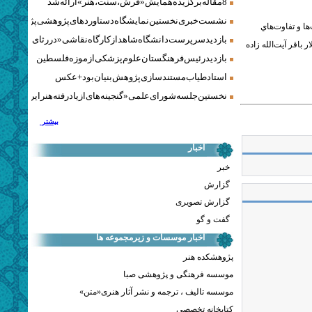
8 مقاله برگزیده همایش «فرش، سنت، هنر» ارائه شد
نشست خبری نخستین نمایشگاه دستاوردهای پژوهشی پژوهشگاه‌
ها و تفاوت‌هاي
بازدید سرپرست دانشگاه شاهد از کارگاه نقاشی «در رثای سیمرغ ت
، از ساعت 17 در تالار باقر آيت‌الله زاده
بازدید رئیس فرهنگستان علوم پزشکی از موزه فلسطین
استاد طیاب مستندسازی پژوهش‌بنیان بود + عکس
نخستین جلسه شورای علمی «گنجینه‌های ازیادرفته هنر ایران» برگز
بیشتر
اخبار
خبر
گزارش
گزارش تصویری
گفت و گو
اخبار موسسات و زیرمجموعه ها
پژوهشکده هنر
موسسه فرهنگی و پژوهشی صبا
موسسه تالیف ، ترجمه و نشر آثار هنری«متن»
کتابخانه تخصصی