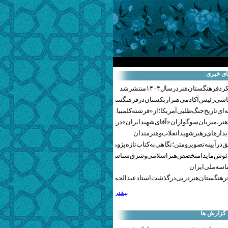
ای خبری
هنگستان هنر در سال ۱۴۰۴ منتشر شد
اشی رئیس آکادمی هنر ازبکستان در فرهنگستان هنر
ای تاریخ جنگ‌طلبی آمریکا؛ از «فرشته کلمبیا» تا پنتاگونیسم هالیوود
نر، میزبان سوگواران «آقای شهید ایران» در روزهای وداع شد+ گزارش تصویری
یدارهای رهبر شهید انقلاب و هنرمندان
 در آیینه تصویر و متن؛ نگاهی به کتاب تازه پژوهشکده هنر
ئوش مایدا متخصص هنر اسلامی و شرق‌شناس لهستانی درگذشت
سه ملی ایران
رهنگستان هنر در پی درگذشت استاد عبدالحمید نقره‌کار
بیشتر
 گزارش ها