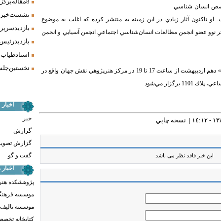
8 مقاله برگزیده همایش «فرش، سنت، هنر» ارائه شد
تخصص انسان شناسي
نشست خبری 
و تاكنون آثار زيادي در اين زمينه به منتشر
كرده كه اغلب به موضوع
بازدید سرپر
نوو عضو انجمن مطالعات انسان‌شناسي اجتماعيِ انجمن آسيايي و انجمن
بازدید رئیس
استاد طیاب 
نخستین جلسه
نشست تخصصي«انسان‌شناسي هنر چين» دهم ارديبهشت از ساعت 17 تا 19 در مركز هنرپژوهي نقش جهان واقع در
 برگزار مي‌شود
اخبار
خبر
نسخه چاپي
گزارش
گزارش تصوی
گفت و گو
این خبر فاقد نظر می باشد
اخبار
پژوهشکده هنر
موسسه فرهنگ
موسسه تالیف ،
کتابخانه تخص