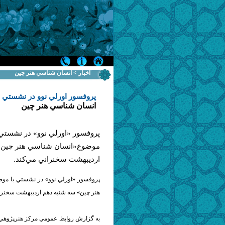
اخبار > انسان شناسي هنر چين
پروفسور اورلي نوو در نشستي 
انسان شناسي هنر چين
پروفسور «اورلي نوو» در نشستي 
موضوع«انسان شناسي هنر چين»
ارديبهشت سخنراني مي‌كند.
پروفسور «اورلي نوو» در نشستي با مو
هنر چين» سه شنبه دهم ارديبهشت سخنران
به گزارش روابط عمومي ‌مركز هنرپژوهي