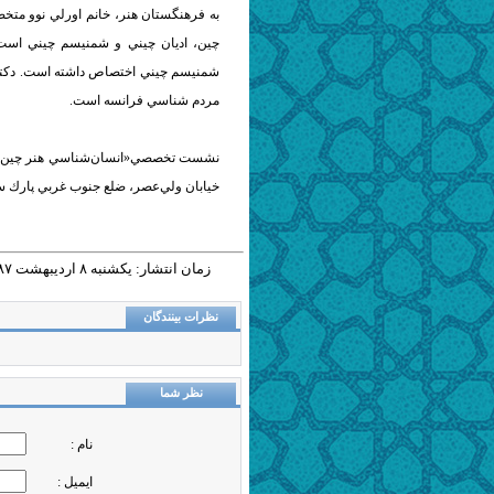
به فرهنگستان هنر، خانم اورلي نوو م
چين، اديان چيني و شمنيسم چيني است. ا
شمنيسم چيني اختصاص داشته است. دكتر 
مردم شناسي فرانسه است.
خيابان ولي‌عصر، ضلع جنوب‌ غربي پارك ساعي، پلاك 1101
زمان انتشار: يکشنبه ٨ ارديبهشت ١٣٨٧ - ١٤:١٢ |
نظرات بینندگان
نظر شما
نام :
ایمیل :