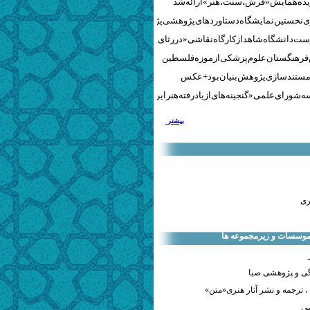
نخستین نمایشگاه دستاوردهای پژوهشی پژوهشگاه‌های هنری
ست دانشگاه شاهد از کارگاه نقاشی «در رثای سیمرغ تجلی»
 فرهنگستان علوم پزشکی از موزه فلسطین
مستندسازی پژوهش‌بنیان بود + عکس
 شورای علمی «گنجینه‌های ازیادرفته هنر ایران» برگزار شد
بیشتر
ری
 موسسات و زیرمجموعه ها
ی و پژوهشی صبا
 ترجمه و نشر آثار هنری«متن»
صی