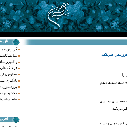
تازه ه
گزارش عملکرد فر
بررسي مي‌كند
نمایشگاه نق
واکاوی رسانه‌
فرهنگستان ه
تصاویری از د
با
یادگیری عمیق
 سه شنبه دهم
پروفسور تاد
محجوب و حما
پیام تسلیت ف
ضوع«انسان شناسي
ي مي‌كند.
آخرین
 نقش جهان وابسته