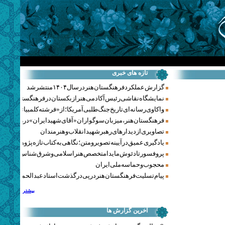
تازه های خبری
گزارش عملکرد فرهنگستان هنر در سال ۱۴۰۴ منتشر شد
نمایشگاه نقاشی رئیس آکادمی هنر ازبکستان در فرهنگستان هنر
واکاوی رسانه‌ای تاریخ جنگ‌طلبی آمریکا؛ از «فرشته کلمبیا» تا پنتاگو
فرهنگستان هنر، میزبان سوگواران «آقای شهید ایران» در روزهای 
تصاویری از دیدارهای رهبر شهید انقلاب و هنرمندان
یادگیری عمیق در آیینه تصویر و متن؛ نگاهی به کتاب تازه پژوهشکده هن
پروفسور تادئوش مایدا متخصص هنر اسلامی و شرق‌شناس لهستا
محجوب و حماسه ملی ایران
پیام تسلیت فرهنگستان هنر در پی درگذشت استاد عبدالحمید نقره‌کا
بیشتر
آخرین گزارش ها