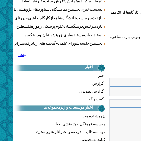
8 مقاله برگزیده همایش «فرش، سنت، هنر» ارائه شد
نشست خبری نخستین نمایشگاه دستاوردهای پژوهشی پژوهشگاه‌
حميد سوري ، بهنام كامراني ، حميد كشمير شكن و محمد باقر ضيايي برگزار مي‌شود. شروع اين كارگاه‌ها از 20 مهر
بازدید سرپرست دانشگاه شاهد از کارگاه نقاشی «در رثای سیمرغ ت
بازدید رئیس فرهنگستان علوم پزشکی از موزه فلسطین
استاد طیاب مستندسازی پژوهش‌بنیان بود + عکس
 جنوبي پارك ساعي،
نخستین جلسه شورای علمی «گنجینه‌های ازیادرفته هنر ایران» برگز
بیشتر
اخبار
خبر
گزارش
گزارش تصویری
گفت و گو
اخبار موسسات و زیرمجموعه ها
پژوهشکده هنر
موسسه فرهنگی و پژوهشی صبا
موسسه تالیف ، ترجمه و نشر آثار هنری«متن»
کتابخانه تخصصی