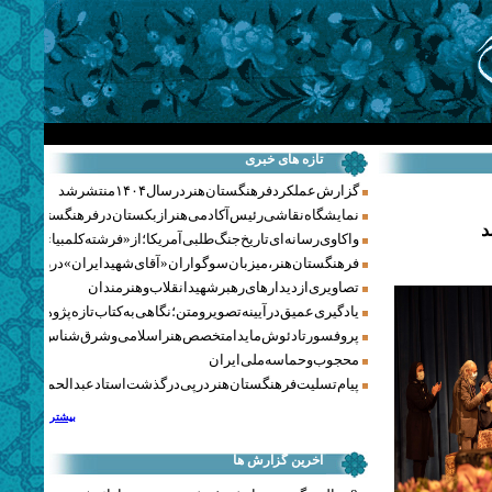
تازه های خبری
گزارش عملکرد فرهنگستان هنر در سال ۱۴۰۴ منتشر شد
نمایشگاه نقاشی رئیس آکادمی هنر ازبکستان در فرهنگستان هنر
د
واکاوی رسانه‌ای تاریخ جنگ‌طلبی آمریکا؛ از «فرشته کلمبیا» تا پنتاگو
فرهنگستان هنر، میزبان سوگواران «آقای شهید ایران» در روزهای 
تصاویری از دیدارهای رهبر شهید انقلاب و هنرمندان
یادگیری عمیق در آیینه تصویر و متن؛ نگاهی به کتاب تازه پژوهشکده هن
پروفسور تادئوش مایدا متخصص هنر اسلامی و شرق‌شناس لهستا
محجوب و حماسه ملی ایران
پیام تسلیت فرهنگستان هنر در پی درگذشت استاد عبدالحمید نقره‌کا
بیشتر
آخرین گزارش ها