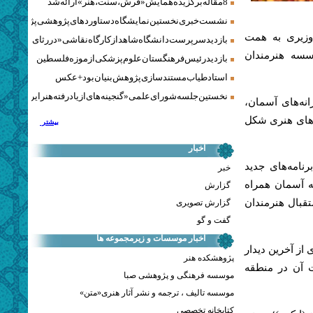
8 مقاله برگزیده همایش «فرش، سنت، هنر» ارائه شد
نشست خبری نخستین نمایشگاه دستاوردهای پژوهشی پژوهشگاه‌
وزیری به همت
بازدید سرپرست دانشگاه شاهد از کارگاه نقاشی «در رثای سیمرغ ت
سسه هنرمندان
بازدید رئیس فرهنگستان علوم پزشکی از موزه فلسطین
استاد طیاب مستندسازی پژوهش‌بنیان بود + عکس
نخستین جلسه شورای علمی «گنجینه‌های ازیادرفته هنر ایران» برگز
نه‌های آسمان،
ل‌های هنری شکل
بیشتر
اخبار
ن کرد: دوره جدید فرهنگستان هنر، از سال 1400، با برنامه‌های جدید
خبر
عه آسمان همراه
گزارش
قبال هنرمندان
گزارش تصویری
گفت و گو
اخبار موسسات و زیرمجموعه ها
از آخرین دیدار
پژوهشکده هنر
ت آن در منطقه
موسسه فرهنگی و پژوهشی صبا
موسسه تالیف ، ترجمه و نشر آثار هنری«متن»
کتابخانه تخصصی