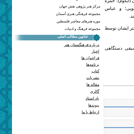
 (ایکوم)؛ حمزه
مرکز هنر پژوهی نقش جهان
ویی؛ و عباس
مجموعه فرهنگی هنری آسمان
د.
موزه هنرهای معاصر فلسطین
ختر ایشان توسط
مجموعه فرهنگ و ادبیات
عناوین مطالب اصلی
درباره فرهنگستان هنر
سیقی دستگاهی
اخبار
فراخوان ها
برنامه‌ها
کتاب
نشریات
مقاله ها
گالری
یاد استاد
پيوندها
ارتباط با ما