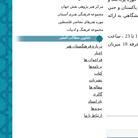
مرکز هنر پژوهی نقش جهان
يه، پاكستان و حتي
مجموعه فرهنگی هنری آسمان
گاهي به ارائه
موزه هنرهای معاصر فلسطین
مجموعه فرهنگ و ادبیات
مؤسسه تأليف، ترجمه و نشر آثار هنري(متن) وابسته به فرهنگستان هنر، از 13 تا 23 ، ساعت
عناوین مطالب اصلی
10 تا 20 هر روز در شهر آفتاب، سالن ناشران عمومی A4، راهروي 1، غرفة 19 ميزبان
درباره فرهنگستان هنر
اخبار
فراخوان ها
برنامه‌ها
کتاب
نشریات
مقاله ها
گالری
یاد استاد
پيوندها
ارتباط با ما