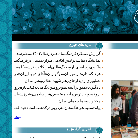
تازه های خبری
گزارش عملکرد فرهنگستان هنر در سال ۱۴۰۴ منتشر شد
نمایشگاه نقاشی رئیس آکادمی هنر ازبکستان در فرهنگستان هنر
واکاوی رسانه‌ای تاریخ جنگ‌طلبی آمریکا؛ از «فرشته کلمبیا» تا پنتاگو
فرهنگستان هنر، میزبان سوگواران «آقای شهید ایران» در روزهای 
تصاویری از دیدارهای رهبر شهید انقلاب و هنرمندان
یادگیری عمیق در آیینه تصویر و متن؛ نگاهی به کتاب تازه پژوهشکده هن
پروفسور تادئوش مایدا متخصص هنر اسلامی و شرق‌شناس لهستا
محجوب و حماسه ملی ایران
پیام تسلیت فرهنگستان هنر در پی درگذشت استاد عبدالحمید نقره‌کا
بیشتر
آخرین گزارش ها