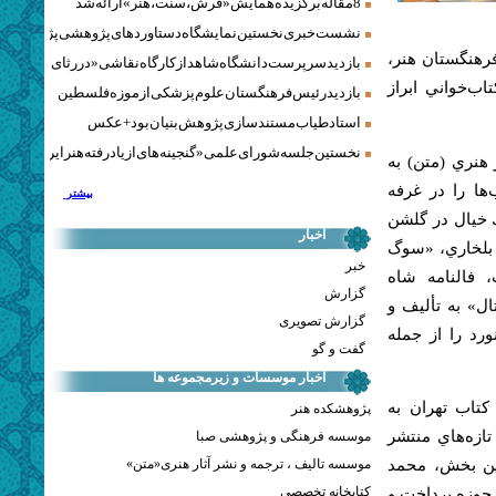
8 مقاله برگزیده همایش «فرش، سنت، هنر» ارائه شد
نشست خبری نخستین نمایشگاه دستاوردهای پژوهشی پژوهشگاه‌
رهنگستان هنر،
بازدید سرپرست دانشگاه شاهد از کارگاه نقاشی «در رثای سیمرغ ت
ب‌خواني ابراز
بازدید رئیس فرهنگستان علوم پزشکی از موزه فلسطین
استاد طیاب مستندسازی پژوهش‌بنیان بود + عکس
نخستین جلسه شورای علمی «گنجینه‌های ازیادرفته هنر ایران» برگز
هنري (متن) به
ها را در غرفه
بیشتر
ك خيال در گلشن
اخبار
 بلخاري، «سوگ
خبر
 فالنامه شاه
گزارش
ل» به تأليف و
گزارش تصویری
رد را از جمله
گفت و گو
اخبار موسسات و زیرمجموعه ها
کتاب تهران به
پژوهشکده هنر
ازه‌هاي منتشر
موسسه فرهنگی و پژوهشی صبا
موسسه تالیف ، ترجمه و نشر آثار هنری«متن»
این بخش، محمد
کتابخانه تخصصی
 حوزه پرداخت و