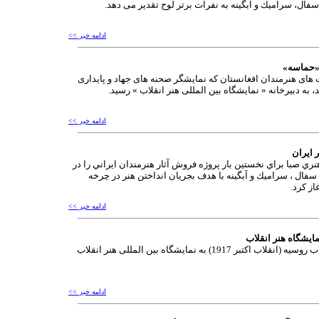
فال، سراميك و آبگينه به نفرات برتر لوح تقدیر می دهد.
ادامه خبر >>
 «حماسه»
 های هنرمندان افغانستان که نمایشگر صحنه های جهاد و پایداری
به دبیرخانه « نمایشگاه بین المللی هنر انقلاب » رسید.
ادامه خبر >>
 ايران
 صبا براي نخستين بار پروژه فروش آثار هنرمندان ايراني را در
سفال ، سراميك و آبگينه با هدف بجريان انداختن هنر در چرخه
از كرد.
ادامه خبر >>
مایشگاه هنر انقلاب
آثار هنرمندان انقلاب روسیه (انقلاب اکتبر 1917) به نمایشگاه بین المللی هنر انقلاب
ادامه خبر >>