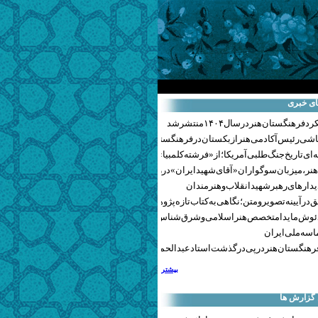
ای خبری
هنگستان هنر در سال ۱۴۰۴ منتشر شد
اشی رئیس آکادمی هنر ازبکستان در فرهنگستان هنر
ای تاریخ جنگ‌طلبی آمریکا؛ از «فرشته کلمبیا» تا پنتاگونیسم هالیوود
نر، میزبان سوگواران «آقای شهید ایران» در روزهای وداع شد+ گزارش تصویری
یدارهای رهبر شهید انقلاب و هنرمندان
 در آیینه تصویر و متن؛ نگاهی به کتاب تازه پژوهشکده هنر
ئوش مایدا متخصص هنر اسلامی و شرق‌شناس لهستانی درگذشت
سه ملی ایران
رهنگستان هنر در پی درگذشت استاد عبدالحمید نقره‌کار
بیشتر
 گزارش ها