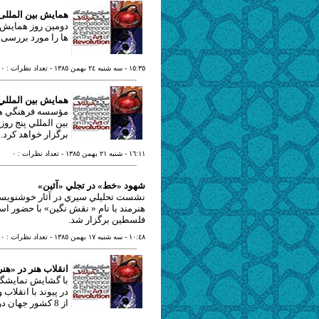
همایش بین المللی ه
دومین روز همایش بی
ها را مورد بررسی 
١٥:٣٥
- سه شنبه ٢٤ بهمن ١٣٨٥
- تعداد نظرات : ٠
همايش بين المللي 
مؤسسه فرهنگي هنر
بين المللي پنج رو
برگزار خواهد كرد.
١٦:١١
- شنبه ٢١ بهمن ١٣٨٥
- تعداد نظرات : ٠
شهود «خط» در تجلي «آئين»
نشست تحليلي سيري در آثار خوشنويسي 
هنرمند با نام « نقش نگين» با حضور ا
فلسطين برگزار شد.
١٠:٤٨
- سه شنبه ١٧ بهمن ١٣٨٥
- تعداد نظرات : ٠
انقلاب هنر در «هنر
با گشايش نمايشگاه
در پيوند با انقلا
از 8 كشور جهان در مؤسسه فرهنگي هنر صبا بررسي خواهد شد.