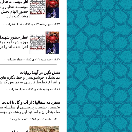
آثار مؤسسه تنظیم 
مؤسسه تنظیم و نشر
حضور الهام بخش من
مشارکت دارد.
١١:٢٥
- چهارشنبه ٢٧ دی ١٣٨٥
- تعداد نظرات : ٠
عطر حضور شهیدان 
موزه شهدا مجموعه 
اجرا شده اند را در
١١:٣٠
- سه شنبه ٢٦ دی ١٣٨٥
- تعداد نظرات : ٠
نقش نگین در آیینۀ روایات
نمايشگاه خوشنويسي و خط نگاره هاي جم
و انتزاع خطوط فارسي به نمايش گذاش
١١:٤١
- دوشنبه ٢٥ دی ١٣٨٥
- تعداد نظرات : ٠
سفرنامه سفالها ؛ از آب و گل تا ابدیت
نخستین نشست پژوهشی از سلسله نشسته
صاحبنظران و اساتید این رشته در مؤس
١٣:٠٠
- شنبه ١٦ دی ١٣٨٥
- تعداد نظرات : ٠