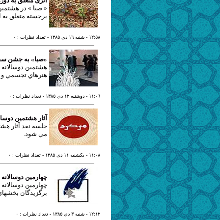
اثری متعلق به دوره
« صبا » در هشتمین
برجسته متعلق به ا
١٢:٥٨
- شنبه ١٦ دی ١٣٨٥
- تعداد نظرات : ٠
«صبا» به جشن سفا
هشتمين دوسالانه س
هنرهاي تجسمي و ا
١١:٠٦
- دوشنبه ١٢ دی ١٣٨٥
- تعداد نظرات : ٠
آثار هشتمين دوسال
جلسه نقد آثار هشت
مي شود.
١١:٠٨
- يکشنبه ١١ دی ١٣٨٥
- تعداد نظرات : ٠
چهارمین دوسالانه 
چهارمین دوسالانه 
برگزیدگان بخشهای 
١٢:١٢
- شنبه ٣ دی ١٣٨٥
- تعداد نظرات : ٠