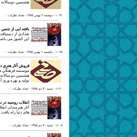
هشتمين دوسالانه س
١٠:٢١
- دوشنبه ٢ بهمن ١٣٨٥
- تعداد نظرات : ٠
بافته ایی از جنس
تعدادی از دستبافت
این کشور می باشد، 
١٠:٢٥
- يکشنبه ١ بهمن ١٣٨٥
- تعداد نظرات : ٠
فروش آثار هنري در
موسسه فرهنگي هنري
هشتمين دو سالانه 
توليد و بهره وري آغ
١١:٢٠
- شنبه ٣٠ دی ١٣٨٥
- تعداد نظرات : ٠
انقلاب روسیه در ن
های دنیا راه یافت.
١١:٠٨
- شنبه ٣٠ دی ١٣٨٥
- تعداد نظرات : ٠