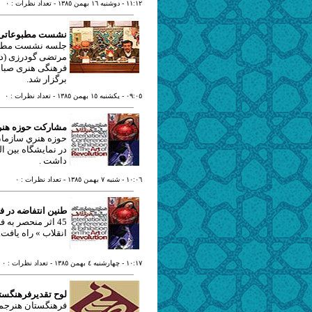
١١:١٢
- دوشنبه ١٦ بهمن ١٣٨٥
- تعداد نظرات : ٠
نشست مطبوعاتی « 
جلسه نشست مطبوعات
مرتضی گودرزی (دی
فرهنگی هنری صبا 
برگزار شد.
٠٩:٠٥
- يکشنبه ١٥ بهمن ١٣٨٥
- تعداد نظرات : ٠
مشاركت حوزه هنري
حوزه هنري سازمان 
در نمايشگاه بين ا
داشت .
١٠:٠٦
- شنبه ٧ بهمن ١٣٨٥
- تعداد نظرات : ٠
طنين انتفاضه در ف
45 اثر منحصر به
انقلاب » راه يافت.
١٠:١٧
- چهارشنبه ٤ بهمن ١٣٨٥
- تعداد نظرات : ٠
لوح تقدیرفرهنگستا
فرهنگستان هنرجمهو