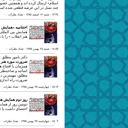
اسلام» ارسال كرده اند و همچنين حضور
چند نسل در اين عرصه قطعي شده اس
١٣:٣٤
- شنبه ١٢ اسفند ١٣٨٥
- تعداد نظرات : ٠
اختتامیه «همایش ب
همایش بین المللی 
هنر انقلاب » را با 
١٤:٥٧
- شنبه ٢٨ بهمن ١٣٨٥
- تعداد نظرات : ٠
دكتر نامور مطلق :
ضرورت موزه هنر ان
همزمان با افتتاح ه
اساتيد و صاحبنظرا
مطلق، مهمترين دس
ضرورت راه اندازي
١٥:١٣
- چهارشنبه ٢٥ بهمن ١٣٨٥
- تعداد نظرات : ٠
روز دوم همایش هنر 
دومين روز از همايش
اختصاي داشت با ح
١٥:٠٢
- چهارشنبه ٢٥ بهمن ١٣٨٥
- تعداد نظرات : ٠