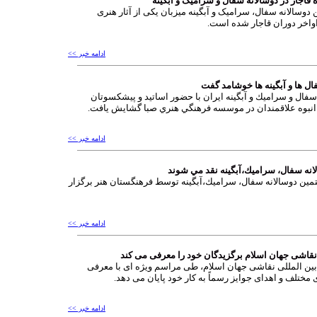
 قاجار در دوسالانه سفال و سرامیک و آبگینه
 دوسالانه سفال، سرامیک و آبگینه میزبان یکی از آثار هنری
واخر دوران قاجار شده است.
ادامه خبر >>
ل ها و آبگينه ها خوشامد گفت
فال و سراميك و آبگينه ايران با حضور اساتيد و پيشكسوتان
نبوه علاقمندان در موسسه فرهنگي هنري صبا گشايش يافت.
ادامه خبر >>
انه سفال، سراميك،آبگينه نقد مي شوند
مين دوسالانه سفال، سراميك،آبگينه توسط فرهنگستان هنر برگزار
ادامه خبر >>
نقاشی جهان اسلام برگزیدگان خود را معرفی می کند
بین المللی نقاشی جهان اسلام، طی مراسم ویژه ای با معرفی
مختلف و اهدای جوایز رسماً به کار خود پایان می دهد.
ادامه خبر >>