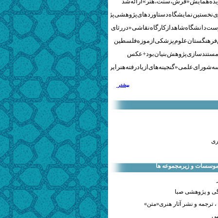
نخستین نمایشگاه دستاوردهای پژوهشی پژوهشگاه‌های هنری
ست دانشگاه شاهد از کارگاه نقاشی «در رثای سیمرغ تجلی»
 فرهنگستان علوم پزشکی از موزه فلسطین
مستندسازی پژوهش‌بنیان بود + عکس
 شورای علمی «گنجینه‌های ازیادرفته هنر ایران» برگزار شد
بیشتر
ری
 موسسات و زیرمجموعه ها
ی و پژوهشی صبا
 ترجمه و نشر آثار هنری«متن»
صی