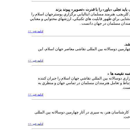
باید تجلی «باور» را با قدرت «تصویر» پیوند بزند
ن کلریچی، هنرمند مسلمان ايتاليايي برگزاري پوسترجهان اسلام را
نایی براي ظهور قابليت هاي تكنيكي، ارزشهاي محتوايي و معنايي
رمندان مسلمان در جهان دانست .
ادامه خبر >>
شد.
چهارمین دوسالانه بین المللی نقاشی معاصر جهان اسلام، این
ادامه خبر >>
مه نقيصه ها »
 دوسالانه بين المللي نقاشي جهان اسلام را جبران كننده
تباط و تعامل هنرمندان مسلمان در تمامي جهان و منظري به
نست.
ادامه خبر >>
ناسان هنر، به سیری در آثار چهارمین دوسالانه بین المللی
خت.
ادامه خبر >>