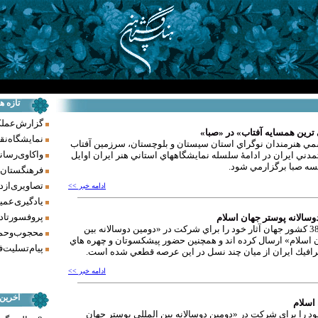
تازه ه
گزارش عملکرد فر
ترين همسايه آفتاب» در «صبا»
نمایشگاه نق
سمي هنرمندان نوگراي استان سيستان و بلوچستان، سرزمين آفتاب
واکاوی رسانه‌
مدني ايران در ادامۀ سلسله نمايشگاههاي استاني هنر ايران اوايل
سه صبا برگزارمي شود.
فرهنگستان ه
تصاویری از د
ادامه خبر >>
یادگیری عمیق
پروفسور تاد
تا كنون هنرمندان 38 كشور جهان آثار خود را براي شركت در «دومين دوسالانه بين
محجوب و حما
ن اسلام» ارسال كرده اند و همچنين حضور پيشكسوتان و چهره هاي
پیام تسلیت ف
رافيك ايران از میان چند نسل در اين عرصه قطعي شده است.
ادامه خبر >>
آخرین
شور جهان آثار خود را براي شركت در «دومين دوسالانه بين المللي پوستر جهان