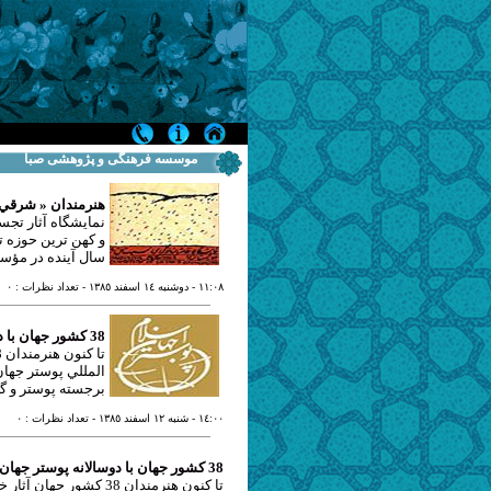
موسسه فرهنگی و پژوهشی صبا
هنرمندان « شرقي 
نمايشگاه آثار تج
و كهن ترين حوزه ت
سال آينده در مؤس
١١:٠٨
- دوشنبه ١٤ اسفند ١٣٨٥
- تعداد نظرات : ٠
38 كشور جهان با دوسالانه پوستر جهان اسلام
المللي پوستر جها
برجسته پوستر و گ
١٤:٠٠
- شنبه ١٢ اسفند ١٣٨٥
- تعداد نظرات : ٠
38 كشور جهان با دوسالانه پوستر جهان اسلام
تا كنون هنرمندان 38 ك