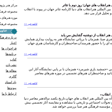
نرانقلاب های جهان؛ روز دوم با تئاتر
مرکز هنر پژو
ن المللی هنرانقلاب های دنیا کارنامه تئاتر جهان در پیوند با انقلاب
مجموعه فرهنگ
و تحلیل قرار می دهد.
موزه هنرهای 
مجموعه فرهنگ 
ادامه خبر >>
عناوی
هنر انقلاب از دوشنبه گشايش مي يابد
درباره فرهنگ
ي صبا، همزمان با برپائي نمايشگاه هنر به روایت بیداری همايش
اخبار
زه اي را با حضور هنرمندان،صاحبنظران و كارشناسان هنري جهان
فراخوان ها
برنامه‌ها
ادامه خبر >>
کتاب
نشریات
«جمشيد ياري شيرمرد» همزمان با بر پايي نمايشگاه آثار اين
مقاله ها
ساتيد و صاحبنظران هنرهاي تجسمي در موزه هنرهاي معاصر
گالری
یاد استاد
ادامه خبر >>
پيوندها
ارتباط با ما
 انقلاب»
 بين المللي هنر انقلاب هاي جهان،تاريخ يكصد سالةهنر معاصر دنيا
ب و تحولات اجتماعي و تاريخي با مشاهده و مقايسه آثار تجسمي بيش