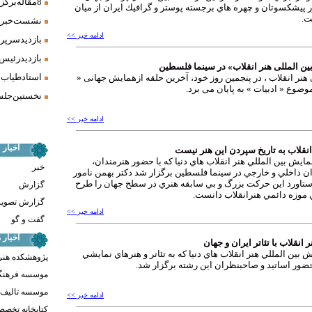
8 مقاله برگزیده همایش «فرش، سنت، هنر» ارائه شد
 پيشكسوتان و چهره هاي برجسته پوستر و گرافيك ايران از میان
ت.
نشست خبری 
ادامه خبر >>
بازدید سرپر
بازدید رئیس
ین المللی هنر انقلاب» در سینما فلسطین
استاد طیاب 
هنر انقلاب ، در پنجمین روز خود، آخرین حلقه ازهمایش جهانی «
موضوع « ادبیات » به پایان می برد.
نخستین جلسه
ادامه خبر >>
اخبار
قلاب به تاريخ سپردن اين هنر نيست
مايش بين المللي هنر انقلاب هاي دنيا كه با حضور هنرمندان،
خبر
ن داخلي و خارجي در سينما فلسطين برگزار شد دكتر بهمن نامور
تاورد اين حركت بزرگ و بي سابقه هنري در سطح جهان را طرح
گزارش
 موزه دائمي هنرانقلاب دانست.
گزارش تصوی
ادامه خبر >>
گفت و گو
اخبار
انقلاب با تئاتر ایران و جهان
 بين المللي هنر انقلاب هاي دنيا كه به تئاتر و هنرهاي نمايشي
پژوهشکده هنر
ضور اساتيد و صاحبنظران اين رشته برگزار شد.
موسسه فرهنگ
موسسه تالیف ،
ادامه خبر >>
کتابخانه تخص