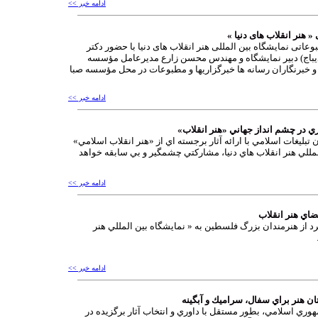
ادامه خبر >>
هنر انقلاب های دنیا »
ی نمایشگاه بین المللی هنر انقلاب های دنیا با حضور دکتر
باج) دبیر نمایشگاه و مهندس محسن زارع مدیرعامل مؤسسه
و خبرنگاران رسانه ها خبرگزاریها و مطبوعات در محل مؤسسه صبا
ادامه خبر >>
 در چشم انداز جهاني «هنر انقلاب»
تبليغات اسلامي با ارائه آثار برجسته اي از «هنر انقلاب اسلامي»
لمللي هنر انقلاب هاي دنيا، مشاركتي چشمگير و بي سابقه خواهد
ادامه خبر >>
ضاي هنر انقلاب
 فرد از هنرمندان بزرگ فلسطين به « نمايشگاه بين المللي هنر
ادامه خبر >>
ن هنر براي سفال، سراميك و آبگينه
ري اسلامي، بطور مستقل با داوري و انتخاب آثار برگزيده در