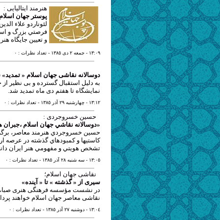
هنرمند ایتالیایی :
پوستر جهان اسلام، 
لئوناردو علاء الدي
فرصتي بزرگ و استث
و تعيين جايگاه هن
١٣:٠٩
- جمعه ٢ دی ١٣٨٥
- تعداد نظرات : ٠
دوسالانه نقاشی جهان اسلام « تمدید» 
به دلیل استقبال گسترده و بی نظیر از 
نمایشگاه تا هفتم دی ماه تمدید شد.
١٣:١٢
- چهارشنبه ٢٩ آذر ١٣٨٥
- تعداد نظرات : ٠
حسین خسروجردی :
«دوسالانه نقاشي جهان اسلام ،جبران ه
حسين خسروجردي هنرمند معاصر، برگزاري
كاستيها و كمبودهاي گذشته در عرصه ار
تشخص هويتي و مفهومي هنر ايران دا
١٣:٠٥
- سه شنبه ٢٨ آذر ١٣٨٥
- تعداد نظرات : ٠
نقاشی جهان اسلام؛
سیری از « گذشته » تا « آینده»
در نشست مؤسسه فرهنگی هنری صبا، کارش
نقاشی معاصر جهان اسلام خواهند پردا
١٣:٠٤
- دوشنبه ٢٧ آذر ١٣٨٥
- تعداد نظرات : ٠