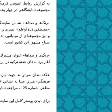
به گزارش روابط عمومي فرهنگس
مجموعه نمايشگاهي در چهار بخش 
«رنگ‌ها و صداها» شامل نمايشگ
«مصطفي دَده اوغلو»، تمبرهاي ت
و نيز مجموعه‌اي از مينياتور، 
سياح مشهور اين كشور است.
آغاز برنامه‌هاي هفته تركيه در اي
فرهنگي- هنري صبا به نشاني خيا
مظفر، شماره 125 ، مراجعه نمايند.
براي ديدن پوستر كامل اين نمايش