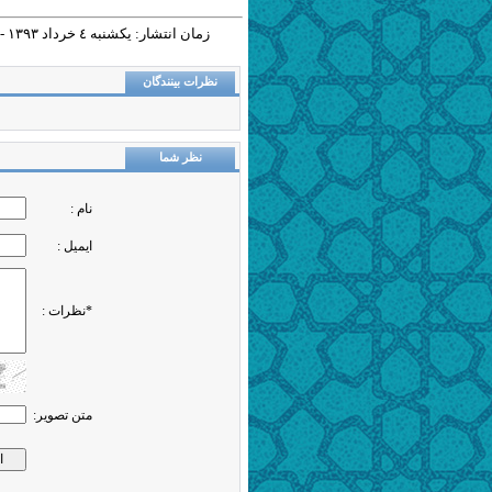
زمان انتشار: يکشنبه ٤ خرداد ١٣٩٣ - ١٢:٣٣ |
نظرات بینندگان
نظر شما
نام :
ایمیل :
*نظرات :
متن تصویر: