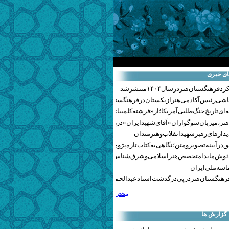
ای خبری
هنگستان هنر در سال ۱۴۰۴ منتشر شد
اشی رئیس آکادمی هنر ازبکستان در فرهنگستان هنر
ای تاریخ جنگ‌طلبی آمریکا؛ از «فرشته کلمبیا» تا پنتاگونیسم هالیوود
نر، میزبان سوگواران «آقای شهید ایران» در روزهای وداع شد+ گزارش تصویری
یدارهای رهبر شهید انقلاب و هنرمندان
 در آیینه تصویر و متن؛ نگاهی به کتاب تازه پژوهشکده هنر
ئوش مایدا متخصص هنر اسلامی و شرق‌شناس لهستانی درگذشت
سه ملی ایران
رهنگستان هنر در پی درگذشت استاد عبدالحمید نقره‌کار
بیشتر
 گزارش ها