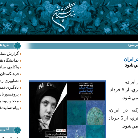
مي‌شود
تازه ه
گزارش عملکرد فر
 ايران
نمایشگاه نق
مي‌شود
واکاوی رسانه‌
فرهنگستان ه
تصاویری از د
ايران،
یادگیری عمیق
موسسه صبا با چهار نمايشگاه هنري، از 5 خرداد
پروفسور تاد
مي‌شود.
محجوب و حما
پیام تسلیت ف
يه در ايران،
موسسه صبا با چهار نمايشگاه هنري، از 5 خرداد
مي‌شود.
آخرین