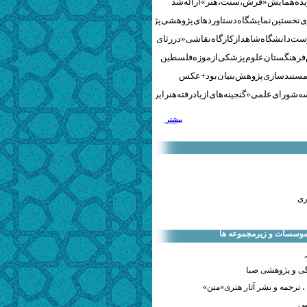
نخستین نمایشگاه دستاوردهای پژوهشی پژوهشگاه‌های هنری
ست دانشگاه شاهد از کارگاه نقاشی «در رثای سیمرغ تجلی»
 فرهنگستان علوم پزشکی از موزه فلسطین
مستندسازی پژوهش‌بنیان بود + عکس
 شورای علمی «گنجینه‌های ازیادرفته هنر ایران» برگزار شد
بیشتر
ری
 موسسات و زیرمجموعه ها
ی و پژوهشی صبا
 ترجمه و نشر آثار هنری«متن»
صی