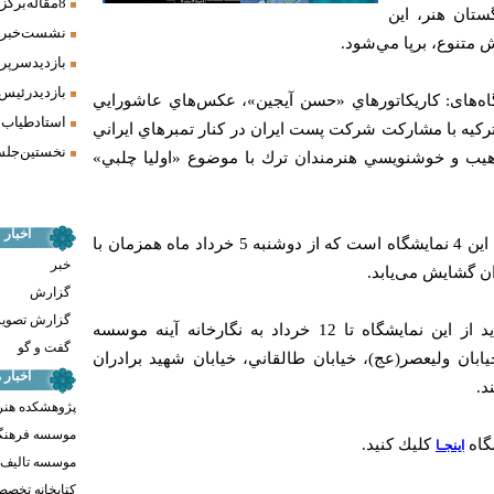
8 مقاله برگزیده همایش «فرش، سنت، هنر» ارائه شد
تان هنر، اين
نشست خبری 
متنوع، برپا مي‌شود.
بازدید سرپر
بازدید رئیس
اه‌های: كاريكاتورهاي «حسن آيجين»، عكس‌هاي عاشورايي
استاد طیاب 
ركيه با مشاركت شركت پست ايران در كنار تمبرهاي ايراني
نخستین جلسه
تذهيب و خوشنويسي هنرمندان ترك با موضوع «اوليا چلبي»
اخبار
«رنگ‌ها و صداها» عنوان مشترك اين 4 نمايشگاه است كه از دوشنبه 5 خرداد ماه همزمان با
خبر
ران گشايش می‌یابد.
گزارش
گزارش تصوی
علاقه‌مندان می‌توانند جهت بازديد از اين نمايشگاه تا 12 خرداد به نگارخانه آینه موسسه
گفت و گو
بان وليعصر(عج)، خيابان طالقاني، خيابان شهيد برادران
اخبار
پژوهشکده هنر
موسسه فرهنگ
گاه
كليك كنيد.
اينجـا
موسسه تالیف ،
کتابخانه تخص