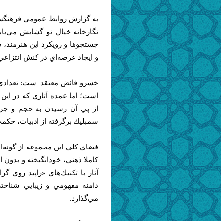
به گزارش روابط عمومي فرهنگستا
نگارخانه خيال نو گشايش مي‌يا
جستجوها و رويكرد اين هنرمند، 
و ايجاد عرصه‌اي در كنش انتزاع
خسرو فائض معتقد است: تعدادي ا
است؛ اما عمده آثاري كه در اين ن
از پي آن رسيدن به حجم و چ
سمبليك برگرفته از ادبيات، حكم
فضاي كلي اين مجموعه از گونه‌اي
كاملا ذهني، خودانگيخته و بدون ا
آثار با تكنيك‌هاي «راپيد روي گر
دامنه مفهومي و زيبايي شناخ
مي‌گذارد.