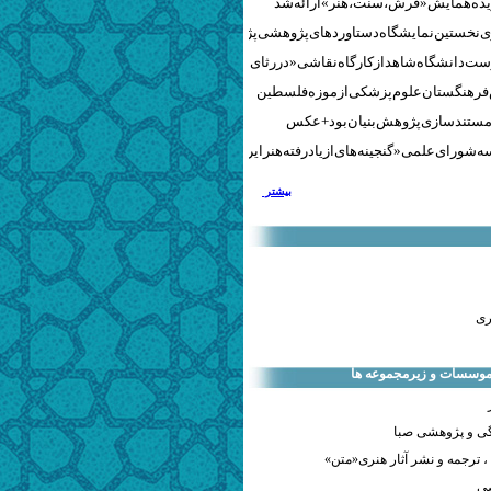
نخستین نمایشگاه دستاوردهای پژوهشی پژوهشگاه‌های هنری
ست دانشگاه شاهد از کارگاه نقاشی «در رثای سیمرغ تجلی»
 فرهنگستان علوم پزشکی از موزه فلسطین
مستندسازی پژوهش‌بنیان بود + عکس
 شورای علمی «گنجینه‌های ازیادرفته هنر ایران» برگزار شد
بیشتر
ری
 موسسات و زیرمجموعه ها
ی و پژوهشی صبا
 ترجمه و نشر آثار هنری«متن»
صی