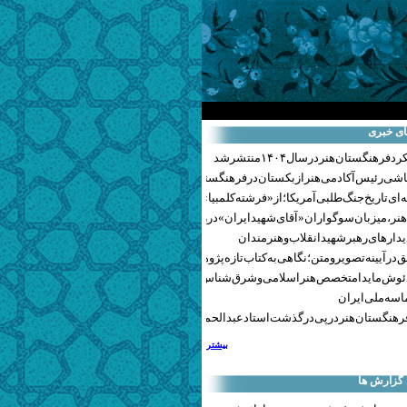
ای خبری
هنگستان هنر در سال ۱۴۰۴ منتشر شد
اشی رئیس آکادمی هنر ازبکستان در فرهنگستان هنر
ای تاریخ جنگ‌طلبی آمریکا؛ از «فرشته کلمبیا» تا پنتاگونیسم هالیوود
نر، میزبان سوگواران «آقای شهید ایران» در روزهای وداع شد+ گزارش تصویری
یدارهای رهبر شهید انقلاب و هنرمندان
 در آیینه تصویر و متن؛ نگاهی به کتاب تازه پژوهشکده هنر
ئوش مایدا متخصص هنر اسلامی و شرق‌شناس لهستانی درگذشت
سه ملی ایران
رهنگستان هنر در پی درگذشت استاد عبدالحمید نقره‌کار
بیشتر
 گزارش ها