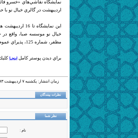
ارديبهشت در گالري خيال نو با ح
خيال نو موسسه صبا، واقع در خي
مظفر، شماره 125، پذيراي عموم بازديدكنندگان است.
براي ديدن پوستر كامل
كليك 
اينجـا
زمان انتشار: يکشنبه ٧ ارديبهشت ١٣٩٣ - ١٤:٤١ |
نظرات بینندگان
نظر شما
نام :