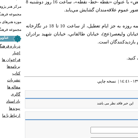
نمايشگاه نقاشي‌هاي «خسرو فائض» با عنوان «نقطه -خط- نقطه»، ساعت 16 روز دوشنبه 8
مرکز هنر پژو
ضور عموم علاقه‌مندان گشايش مي‌يابد.
مجموعه فرهنگ
موزه هنرهای 
اين نمايشگاه تا 16 ارديبهشت همه روزه به جز ايام تعطيل، از ساعت 10 تا 18 در نگارخانه
مجموعه فرهنگ 
ابان وليعصر(عج)، خيابان طالقاني، خيابان شهيد برادران
عناوی
درباره فرهنگ
اخبار
كنيد.
فراخوان ها
برنامه‌ها
کتاب
نشریات
نسخه چاپي
مقاله ها
گالری
یاد استاد
این خبر فاقد نظر می باشد
پيوندها
ارتباط با ما