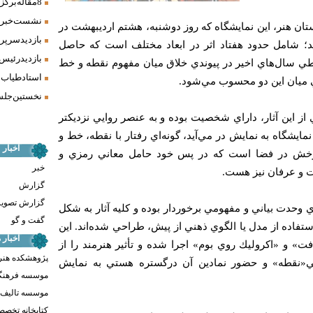
8 مقاله برگزیده همایش «فرش، سنت، هنر» ارائه شد
نشست خبری 
ن هنر، اين نمايشگاه كه روز دوشنبه، هشتم ارديبهشت در
بازدید سرپر
بد؛ شامل حدود هفتاد اثر در ابعاد مختلف است كه حاصل
بازدید رئیس
طي سال‌هاي اخير در پيوندي خلاق ميان مفهوم نقطه و خط
استاد طیاب 
ي ميان اين دو محسوب مي‌شود.
نخستین جلسه
ز اين آثار، داراي شخصيت بوده و به عنصر روايي نزديكتر
مايشگاه به نمايش در مي‌آيد، گونه‌اي رفتار با نقطه، خط و
اخبار
رخش در فضا است كه در پس خود حامل معاني رمزي و
خبر
ت و عرفان نيز هست.
گزارش
گزارش تصوی
 وحدت بياني و مفهومي برخوردار بوده و كليه آثار به شكل
گفت و گو
ستفاده از مدل يا الگوي ذهني از پيش، طراحي شده‌اند. اين
اخبار
افت» و «اكروليك روي بوم» اجرا شده و تأثير هنرمند را از
پژوهشکده هنر
تي«نقطه» و حضور نمادين آن درگستره هستي به نمايش
موسسه فرهنگ
موسسه تالیف ،
کتابخانه تخص