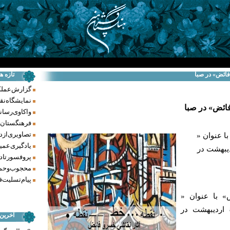
فائض» در صبا
تازه ه
گزارش عملکرد فر
نمایشگاه نق
ائض» در صبا
واکاوی رسانه‌
فرهنگستان ه
تصاویری از د
ا عنوان «
یادگیری عمیق
 نقطه»، دوشنبه 8 ارديبهشت در
پروفسور تاد
محجوب و حما
پیام تسلیت ف
» با عنوان «
نقطه -خط- نقطه»، دوشنبه 8 ارديبهشت در
آخرین