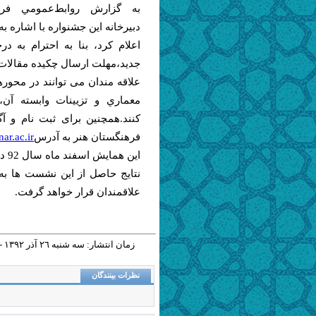
به گزارش روابط‌عمومي فرهن
دبیرخانه این جشنواره با اشاره 
اعلام كرد، بنا به احترام به
جديد،مهلت ارسال چكيده مقالات تا 15 دي ماه جاري تمدي
علاقه مندان می توانند در مح
معماري و تزيينات وا‌بسته آ
كنند.همچنين برای ثبت نام و آ
فرهنگستان هنر به آدرس
ar.ac.ir
این همایش اسفند ماه سال 92 در فرهنگستان هنر برگزار خواهد شد.
نتایج حاصل از این نشست ها به
علاقمندان قرار خواهد گرفت.
زمان انتشار: سه شنبه ٢٦ آذر ١٣٩٢ - ١٤:٢٤ |
نظرات بینندگان