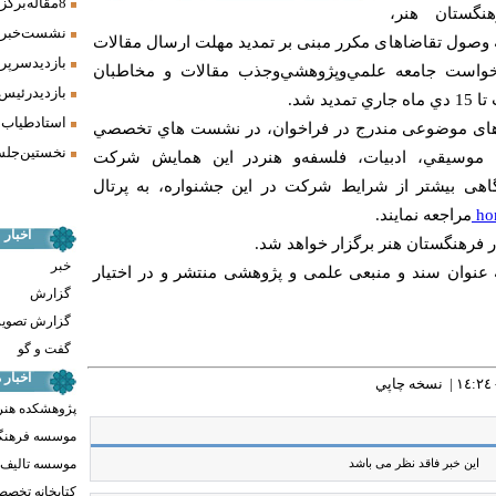
8 مقاله برگزیده همایش «فرش، سنت، هنر» ارائه شد
گستا‌ن هنر،
نشست خبری 
به وصول تقاضاهای مکرر مبنی بر تمدید مهلت ارسال مقالات
بازدید سرپر
 درخواست جامعه علمي‌وپژوهشي‌وجذب مقالات و مخاطبان
بازدید رئیس
د شد.
استاد طیاب 
ورهای موضوعی مندرج در فراخوان، در نشست هاي تخصصي
نخستین جلسه
ن، موسيقي، ادبيات، فلسفه‌و هنردر اين همايش شركت
گاهی بیشتر از شرایط شركت در این جشنواره، به پرتال
hon
مراجعه نمايند.
اخبار
خبر
 عنوان سند و منبعی علمی و پژوهشی منتشر و در اختیار
گزارش
گزارش تصوی
گفت و گو
اخبار
نسخه چاپي
پژوهشکده هنر
موسسه فرهنگ
موسسه تالیف ،
این خبر فاقد نظر می باشد
کتابخانه تخص