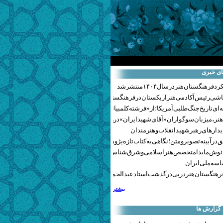
ای خبری
هنگستان هنر در سال ۱۴۰۴ منتشر شد
اشی رئیس آکادمی هنر ازبکستان در فرهنگستان هنر
ای تاریخ جنگ‌طلبی آمریکا؛ از «فرشته کلمبیا» تا پنتاگونیسم هالیوود
نر، میزبان سوگواران «آقای شهید ایران» در روزهای وداع شد+ گزارش تصویری
یدارهای رهبر شهید انقلاب و هنرمندان
 در آیینه تصویر و متن؛ نگاهی به کتاب تازه پژوهشکده هنر
ئوش مایدا متخصص هنر اسلامی و شرق‌شناس لهستانی درگذشت
سه ملی ایران
رهنگستان هنر در پی درگذشت استاد عبدالحمید نقره‌کار
بیشتر
 گزارش ها