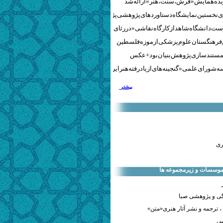
نخستین نمایشگاه دستاوردهای پژوهشی پژوهشگاه‌های هنری
ست دانشگاه شاهد از کارگاه نقاشی «در رثای سیمرغ تجلی»
 فرهنگستان علوم پزشکی از موزه فلسطین
مستندسازی پژوهش‌بنیان بود + عکس
 شورای علمی «گنجینه‌های ازیادرفته هنر ایران» برگزار شد
بیشتر
ری
 موسسات و زیرمجموعه ها
ی و پژوهشی صبا
 ترجمه و نشر آثار هنری«متن»
صی