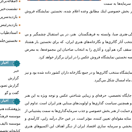
8 مقاله برگزیده همایش «فرش، سنت، هنر» ارائه شد
سرمايه‌ها به سمت
نشست خبری 
 هنر بخش خصوصي اينك مطابق وعده اعلام شده، نخستين نمايشگاه فروش
بازدید سرپر
بازدید رئیس
استاد طیاب 
هنری صبا، وابسته به فرهنگستان هنر، در پي استقبال چشمگير و بي
نخستین جلسه
ب آثار گالري‌ها و نگارخانه‌هاي هنري ايران، كه براي نخستين بار هشتاد
ف گرد هم آورد و آثاري را به انتخاب صاحبان اين مجموعه‌ها، به معرض
نخستين نمايشگاه فروش عكس را در ايران برگزار خواهد كرد.
اخبار
خبر
نمايشگاه منتخب گالري‌ها و در جمع نگارخانه داران كشور داده شده بود و نيز
گزارش
ن ماه امسال شكل مي‌گيرد.
گزارش تصوی
گفت و گو
يگاه تخصصي، حرفه‌اي و زيبايي شناختي عكس و توجه ويژه به اين هنر
اخبار
و همچنين سياست گذاري‌ها و اولويت‌هاي مبنايي هنر ايران است. تداوم اين
پژوهشکده هنر
 حمايت از هنر بخش خصوصي و جذب سرمايه‌گذاري‌ها به سمت پشتيباني از
موسسه فرهنگ
ثابه مقوله‌اي تعيين كننده، مؤثر است. در عين حال درآمد زايي، كارآمدي و
موسسه تالیف ،
دبخشي و سرمايه سازي اقتصاد ايران از ديگر اهداف اين اكسپوهاي هنري
کتابخانه تخص