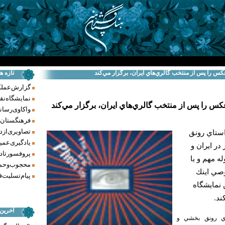
س را پس از منتخب گالري‌هاي ايران، برگزار مي‌كند
تازه ه
گزارش عملکرد فر
نمایشگاه نق
س را پس از منتخب گالري‌هاي ايران، برگزار مي‌كند
واکاوی رسانه‌
فرهنگستان ه
تصاویری از د
ستاي رونق
یادگیری عمیق
ر ايران و
پروفسور تاد
ه مهم و با
محجوب و حما
صي اينك
پیام تسلیت ف
 نمايشگاه
ند.
آخرین
ي رونق بخشي و