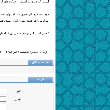
است، كه ضرورت استمرار حركت‌هاي اين‌چ
مؤسسه فرهنگي-هنري صبا اميدوار است 
طراوت را در فضاي هنري ايران نمود بخشد
گفتني است اين مؤسسه به زودي فراخوان 
زمان انتشار: يکشنبه ٢ تير ١٣٨٧ - ١٠:٣٠ |
نظرات بینندگان
نظر شما
نام :
ایمیل :