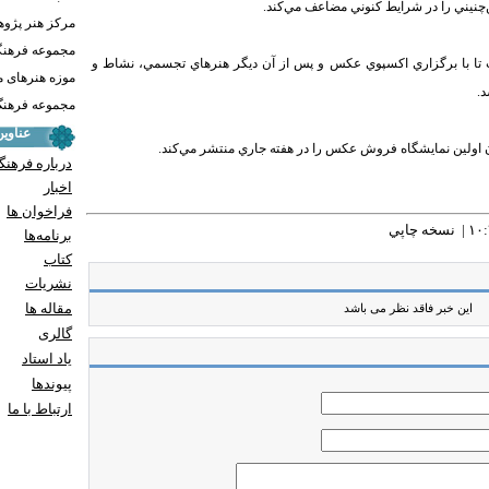
نيني را در شرايط كنوني مضاعف مي‌كند.
مرکز هنر پژو
مجموعه فرهنگ
تا با برگزاري اكسپوي عكس و پس از آن ديگر هنرهاي تجسمي، ‌نشاط و
موزه هنرهای 
.
مجموعه فرهنگ 
عناوی
اولين نمايشگاه فروش عكس را در هفته جاري منتشر مي‌كند.
درباره فرهنگ
اخبار
فراخوان ها
نسخه چاپي
برنامه‌ها
کتاب
نشریات
مقاله ها
این خبر فاقد نظر می باشد
گالری
یاد استاد
پيوندها
ارتباط با ما