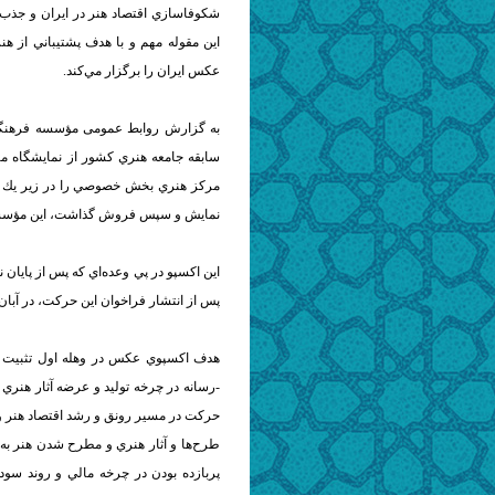
شكوفاسازي اقتصاد هنر در ايران و جذب 
اين مقوله مهم و با هدف پشتيباني از
عكس ايران را برگزار مي‌كند.
به گزارش روابط عمومی مؤسسه فرهنگی-
سابقه جامعه هنري كشور از نمايشگاه منتخ
مركز هنري بخش خصوصي را در زير يك سق
نمايش و سپس فروش گذاشت، اين مؤسسه 
اين اكسپو در پي وعده‌اي كه پس از پايان 
پس از انتشار فراخوان اين حركت، در آبا
هدف اكسپوي عكس در وهله اول تثبيت جا
-رسانه در چرخه توليد و عرضه آثار هنري 
حركت در مسير رونق و رشد اقتصاد هنر و
طرح‌ها و آثار هنري و مطرح شدن هنر به م
پربازده بودن در چرخه مالي و روند سو