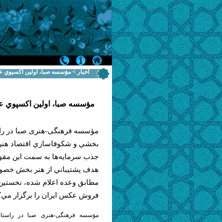
اخبار > مؤسسه صبا، اولين اكسپوي عك
مؤسسه صبا، اولين اكسپوي عك
مؤسسه فرهنگی-هنری صبا در را
بخشي و شكوفاسازي اقتصاد هنر د
جذب سرمايه‌ها به سمت اين مقول
هدف پشتيباني از هنر بخش خصو
مطابق وعده اعلام شده، نخستين
فروش عكس ايران را برگزار مي‌ك
مؤسسه فرهنگی-هنری صبا در راستا