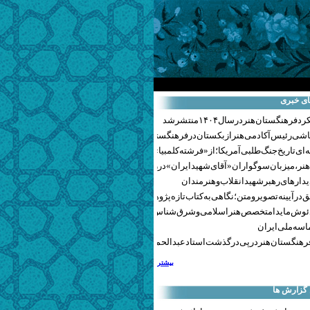
ای خبری
هنگستان هنر در سال ۱۴۰۴ منتشر شد
اشی رئیس آکادمی هنر ازبکستان در فرهنگستان هنر
ای تاریخ جنگ‌طلبی آمریکا؛ از «فرشته کلمبیا» تا پنتاگونیسم هالیوود
نر، میزبان سوگواران «آقای شهید ایران» در روزهای وداع شد+ گزارش تصویری
یدارهای رهبر شهید انقلاب و هنرمندان
 در آیینه تصویر و متن؛ نگاهی به کتاب تازه پژوهشکده هنر
ئوش مایدا متخصص هنر اسلامی و شرق‌شناس لهستانی درگذشت
سه ملی ایران
رهنگستان هنر در پی درگذشت استاد عبدالحمید نقره‌کار
بیشتر
 گزارش ها