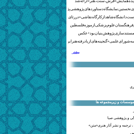
نخستین نمایشگاه دستاوردهای پژوهشی پژوهشگاه‌های هنری
ست دانشگاه شاهد از کارگاه نقاشی «در رثای سیمرغ تجلی»
 فرهنگستان علوم پزشکی از موزه فلسطین
مستندسازی پژوهش‌بنیان بود + عکس
 شورای علمی «گنجینه‌های ازیادرفته هنر ایران» برگزار شد
بیشتر
ری
 موسسات و زیرمجموعه ها
ی و پژوهشی صبا
 ترجمه و نشر آثار هنری«متن»
صی